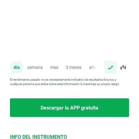
dia
semana
mes
3 meses
año
El rendimiento pasado no es necesariamente indicativo de resultados futuros, y
cualquier persona que actúe sobre esta información lo hace bajo su propio riesgo.
Descargar la APP gratuita
INFO DEL INSTRUMENTO