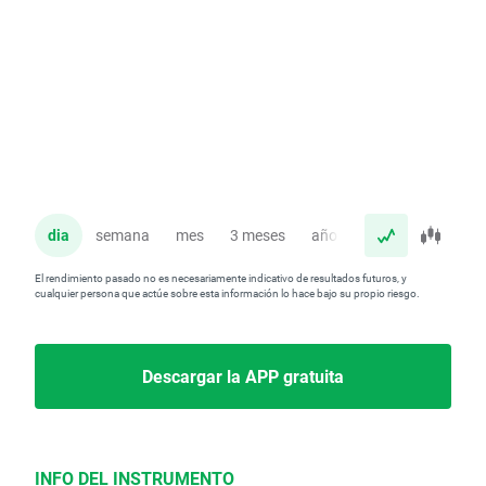
dia
semana
mes
3 meses
año
El rendimiento pasado no es necesariamente indicativo de resultados futuros, y
cualquier persona que actúe sobre esta información lo hace bajo su propio riesgo.
Descargar la APP gratuita
INFO DEL INSTRUMENTO