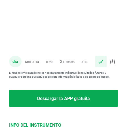
dia
semana
mes
3 meses
año
El rendimiento pasado no es necesariamente indicativo de resultados futuros, y
cualquier persona que actúe sobre esta información lo hace bajo su propio riesgo.
Descargar la APP gratuita
INFO DEL INSTRUMENTO