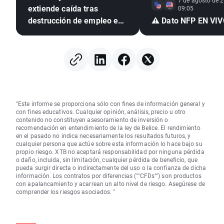
7 de agosto de 2
extiende caída tras
09:05
destrucción de empleo en
⚠️ Dato NFP EN VI
EE. UU. e inflación
mexicana en mínimo de
seis años
"Este informe se proporciona sólo con fines de información general y
con fines educativos. Cualquier opinión, análisis, precio u otro
contenido no constituyen asesoramiento de inversión o
recomendación en entendimiento de la ley de Belice. El rendimiento
en el pasado no indica necesariamente los resultados futuros, y
cualquier persona que actúe sobre esta información lo hace bajo su
propio riesgo. XTB no aceptará responsabilidad por ninguna pérdida
o daño, incluida, sin limitación, cualquier pérdida de beneficio, que
pueda surgir directa o indirectamente del uso o la confianza de dicha
información. Los contratos por diferencias (""CFDs"") son productos
con apalancamiento y acarrean un alto nivel de riesgo. Asegúrese de
comprender los riesgos asociados. "