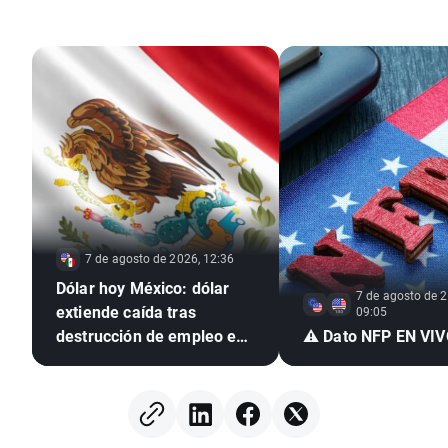
7 de agosto de 2026, 12:36
Dólar hoy México: dólar
7 de agosto de 2
extiende caída tras
09:05
destrucción de empleo en
⚠️ Dato NFP EN VI
EE. UU. e inflación
mexicana en mínimo de
seis años