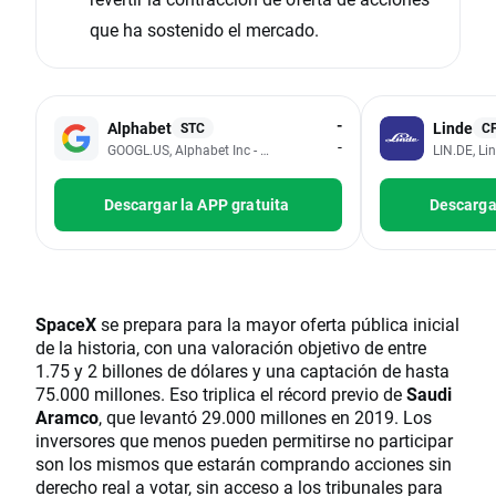
que ha sostenido el mercado.
-
Alphabet
Linde
STC
C
-
GOOGL.US, Alphabet Inc - Class A
LIN.DE, Li
Descargar la APP gratuita
Descargar
SpaceX
se prepara para la mayor oferta pública inicial
de la historia, con una valoración objetivo de entre
1.75 y 2 billones de dólares y una captación de hasta
75.000 millones. Eso triplica el récord previo de
Saudi
Aramco
, que levantó 29.000 millones en 2019. Los
inversores que menos pueden permitirse no participar
son los mismos que estarán comprando acciones sin
derecho real a votar, sin acceso a los tribunales para