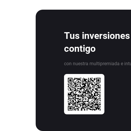
Tus inversiones
contigo
con nuestra multipremiada e int