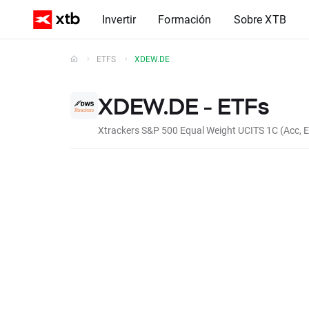
Invertir
Formación
Sobre XTB
ETFS
XDEW.DE
XDEW.DE - ETFs
Xtrackers S&P 500 Equal Weight UCITS 1C (Acc, 