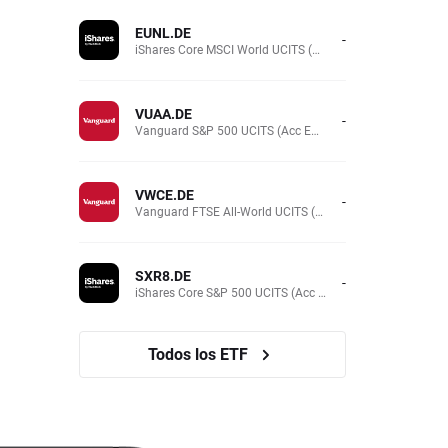
EUNL.DE
-
iShares Core MSCI World UCITS (Acc EUR)
VUAA.DE
-
Vanguard S&P 500 UCITS (Acc EUR)
VWCE.DE
-
Vanguard FTSE All-World UCITS (Acc EUR )
SXR8.DE
-
iShares Core S&P 500 UCITS (Acc EUR)
Todos los ETF