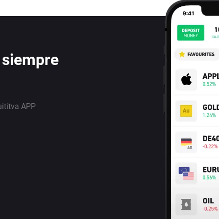
 siempre
uititva APP