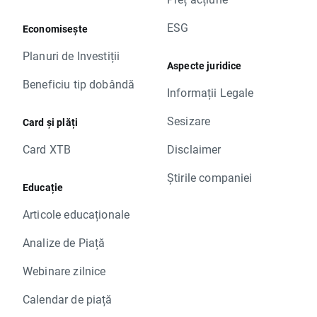
ESG
Economisește
Planuri de Investiții
Aspecte juridice
Beneficiu tip dobândă
Informații Legale
Sesizare
Card și plăți
Card XTB
Disclaimer
Știrile companiei
Educație
Articole educaționale
Analize de Piață
Webinare zilnice
Calendar de piață