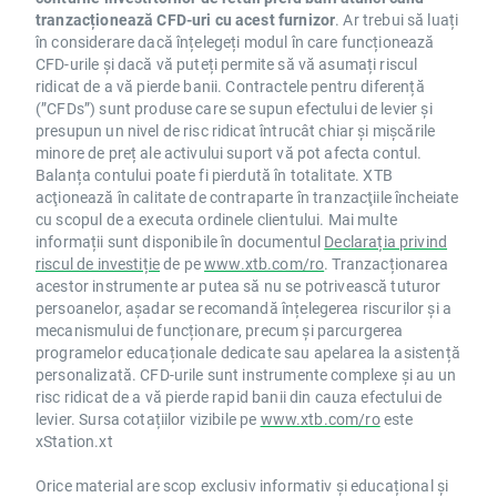
tranzacționează CFD-uri cu acest furnizor
. Ar trebui să luați
în considerare dacă înțelegeți modul în care funcționează
CFD-urile și dacă vă puteți permite să vă asumați riscul
ridicat de a vă pierde banii. Contractele pentru diferență
(”CFDs”) sunt produse care se supun efectului de levier și
presupun un nivel de risc ridicat întrucât chiar și mișcările
minore de preț ale activului suport vă pot afecta contul.
Balanța contului poate fi pierdută în totalitate. XTB
acţionează în calitate de contraparte în tranzacţiile încheiate
cu scopul de a executa ordinele clientului. Mai multe
informații sunt disponibile în documentul
Declarația privind
riscul de investiție
de pe
www.xtb.com/ro
. Tranzacționarea
acestor instrumente ar putea să nu se potrivească tuturor
persoanelor, așadar se recomandă înțelegerea riscurilor și a
mecanismului de funcționare, precum și parcurgerea
programelor educaționale dedicate sau apelarea la asistență
personalizată. CFD-urile sunt instrumente complexe și au un
risc ridicat de a vă pierde rapid banii din cauza efectului de
levier. Sursa cotațiilor vizibile pe
www.xtb.com/ro
este
xStation.xt
Orice material are scop exclusiv informativ și educațional și