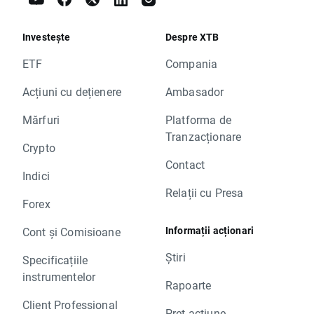
Investește
Despre XTB
ETF
Compania
Acțiuni cu dețienere
Ambasador
Mărfuri
Platforma de
Tranzacționare
Crypto
Contact
Indici
Relații cu Presa
Forex
Informații acționari
Cont și Comisioane
Știri
Specificațiile
instrumentelor
Rapoarte
Client Professional
Preț acțiune