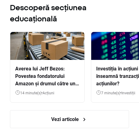
Descoperă secțiunea
educațională
Averea lui Jeff Bezos:
Investiția în acțiuni
Povestea fondatorului
înseamnă tranzacț
Amazon și drumul către una
acțiunilor?
dintre cele mai mari averi
14 minute(s)
Acțiuni
7 minute(s)
Investiții
din lume
Vezi articole