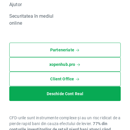
Ajutor
Securitatea în mediul
online
Parteneriate
xopenhub.pro
Client Office
Deschide Cont Real
CFD-urile sunt instrumente complexe și au un risc ridicat de a
pierde rapid bani din cauza efectului de levier.
77% din
conturile investitorilor de retail pierd bani atunci când