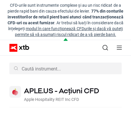
CFD-urile sunt instrumente complexe și au un risc ridicat de a
pierde rapid bani din cauza efectului de levier.
77% din conturile
investitorilor de retail pierd bani atunci când tranzacționează
CFD-uri cu acest furnizor
. Ar trebui să luați în considerare dacă
înțelegeți
modul în care funcționează CFDurile și dacă vă puteți
permite să vă asumați riscul ridicat de a vă pierde banii.
APLE.US - Acțiuni CFD
Apple Hospitality REIT Inc CFD