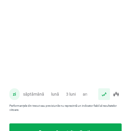
zi
săptămână
lună
3 luni
an
Performanțele din trecut sau previziunile nu reprezintă un indicator fiabil al rezultatelor
viitoare.