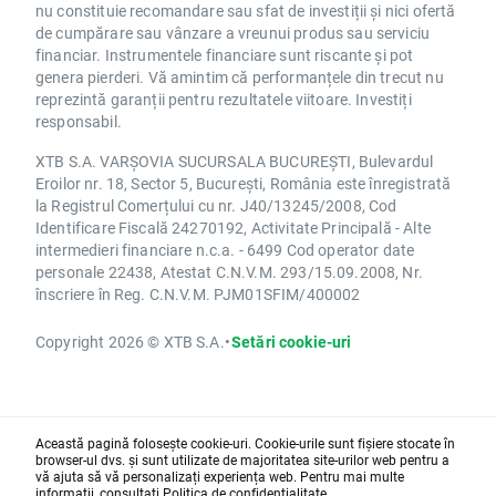
nu constituie recomandare sau sfat de investiții și nici ofertă
de cumpărare sau vânzare a vreunui produs sau serviciu
financiar. Instrumentele financiare sunt riscante și pot
genera pierderi. Vă amintim că performanțele din trecut nu
reprezintă garanții pentru rezultatele viitoare. Investiți
responsabil.
XTB S.A. VARȘOVIA SUCURSALA BUCUREȘTI, Bulevardul
Eroilor nr. 18, Sector 5, București, România este înregistrată
la Registrul Comerțului cu nr. J40/13245/2008, Cod
Identificare Fiscală 24270192, Activitate Principală - Alte
intermedieri financiare n.c.a. - 6499 Cod operator date
personale 22438, Atestat C.N.V.M. 293/15.09.2008, Nr.
înscriere în Reg. C.N.V.M. PJM01SFIM/400002
Copyright 2026 © XTB S.A.
•
Setări cookie-uri
Această pagină folosește cookie-uri. Cookie-urile sunt fișiere stocate în
browser-ul dvs. și sunt utilizate de majoritatea site-urilor web pentru a
vă ajuta să vă personalizați experiența web. Pentru mai multe
informații, consultați
Politica de confidențialitate