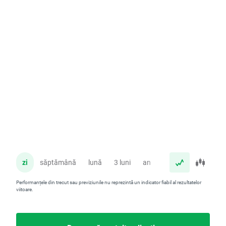
zi
săptămână
lună
3 luni
an
Performanțele din trecut sau previziunile nu reprezintă un indicator fiabil al rezultatelor
viitoare.