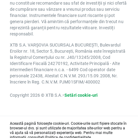
nu constituie recomandare sau sfat de investiții și nici ofertă
de cumpărare sau vânzare a vreunui produs sau serviciu
financiar. Instrumentele financiare sunt riscante și pot
genera pierderi. Vă amintim că performanțele din trecut nu
reprezintă garanții pentru rezultatele viitoare. Investiți
responsabil.
XTB S.A. VARȘOVIA SUCURSALA BUCUREȘTI, Bulevardul
Eroilor nr. 18, Sector 5, București, România este înregistrată
la Registrul Comerțului cu nr. J40/13245/2008, Cod
Identificare Fiscală 24270192, Activitate Principală - Alte
intermedieri financiare n.c.a. - 6499 Cod operator date
personale 22438, Atestat C.N.V.M. 293/15.09.2008, Nr.
înscriere în Reg. C.N.V.M. PJM01SFIM/400002
Copyright 2026 © XTB S.A.
•
Setări cookie-uri
Această pagină folosește cookie-uri. Cookie-urile sunt fișiere stocate în
browser-ul dvs. și sunt utilizate de majoritatea site-urilor web pentru a
vă ajuta să vă personalizați experiența web. Pentru mai multe
informații, consultați
Politica de confidențialitate