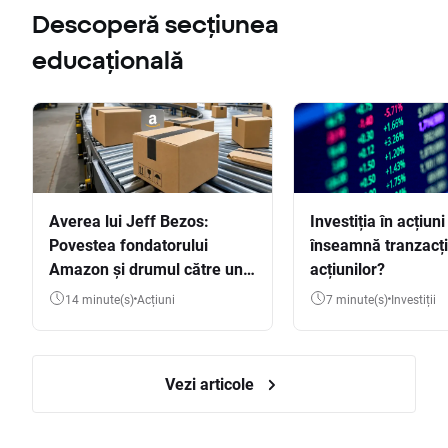
Descoperă secțiunea
educațională
Averea lui Jeff Bezos:
Investiția în acțiuni
Povestea fondatorului
înseamnă tranzacț
Amazon și drumul către una
acțiunilor?
dintre cele mai mari averi
14 minute(s)
Acțiuni
7 minute(s)
Investiții
din lume
Vezi articole