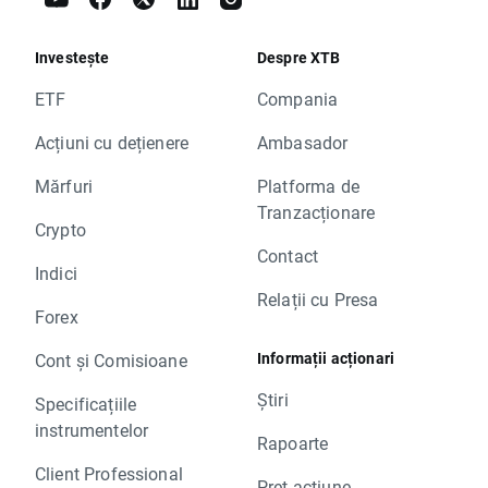
Investește
Despre XTB
ETF
Compania
Acțiuni cu dețienere
Ambasador
Mărfuri
Platforma de
Tranzacționare
Crypto
Contact
Indici
Relații cu Presa
Forex
Informații acționari
Cont și Comisioane
Știri
Specificațiile
instrumentelor
Rapoarte
Client Professional
Preț acțiune