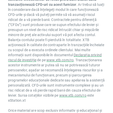
tranzacționează CFD-uri cu acest furnizor
. Ar trebui să luați
în considerare dacă înțelegeți modul în care funcționează
CFD-urile și dacă vă puteți permite să vă asumați riscul
ridicat de a vă pierde banii. Contractele pentru diferență
(”CFDs”) sunt produse care se supun efectului de levier și
presupun un nivel de risc ridicat întrucât chiar și mișcările
minore de preț ale activului suport vă pot afecta contul.
Balanța contului poate fi pierdută în totalitate. XTB
acţionează în calitate de contraparte în tranzacţiile încheiate
cu scopul de a executa ordinele clientului. Mai multe
informații sunt disponibile în documentul
Declarația privind
riscul de investiție
de pe
www.xtb.com/ro
. Tranzacționarea
acestor instrumente ar putea să nu se potrivească tuturor
persoanelor, așadar se recomandă înțelegerea riscurilor și a
mecanismului de funcționare, precum și parcurgerea
programelor educaționale dedicate sau apelarea la asistență
personalizată. CFD-urile sunt instrumente complexe și au un
risc ridicat de a vă pierde rapid banii din cauza efectului de
levier. Sursa cotațiilor vizibile pe
www.xtb.com/ro
este
xStation.xt
Orice material are scop exclusiv informativ și educațional și