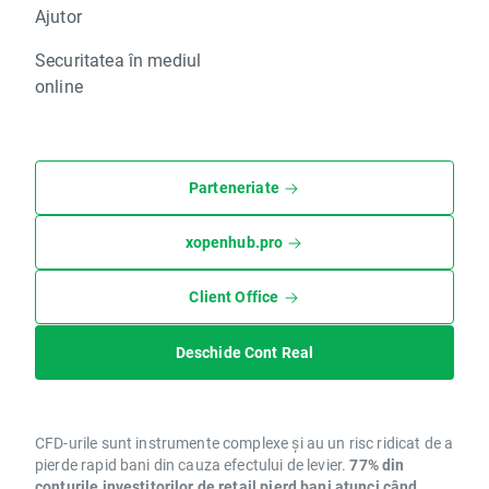
Ajutor
Securitatea în mediul
online
Parteneriate
xopenhub.pro
Client Office
Deschide Cont Real
CFD-urile sunt instrumente complexe și au un risc ridicat de a
pierde rapid bani din cauza efectului de levier.
77% din
conturile investitorilor de retail pierd bani atunci când