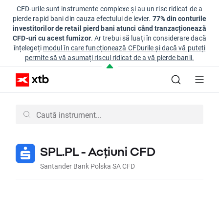
CFD-urile sunt instrumente complexe și au un risc ridicat de a
pierde rapid bani din cauza efectului de levier.
77% din conturile
investitorilor de retail pierd bani atunci când tranzacționează
CFD-uri cu acest furnizor
. Ar trebui să luați în considerare dacă
înțelegeți
modul în care funcționează CFDurile și dacă vă puteți
permite să vă asumați riscul ridicat de a vă pierde banii.
SPL.PL - Acțiuni CFD
Santander Bank Polska SA CFD