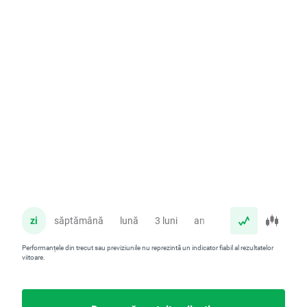
zi
săptămână
lună
3 luni
an
Performanțele din trecut sau previziunile nu reprezintă un indicator fiabil al rezultatelor
viitoare.