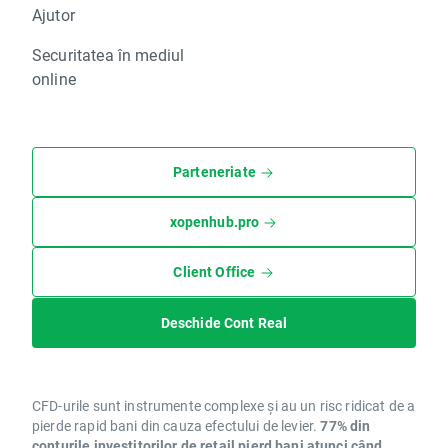
Ajutor
Securitatea în mediul
online
Parteneriate
xopenhub.pro
Client Office
Deschide Cont Real
CFD-urile sunt instrumente complexe și au un risc ridicat de a
pierde rapid bani din cauza efectului de levier.
77% din
conturile investitorilor de retail pierd bani atunci când