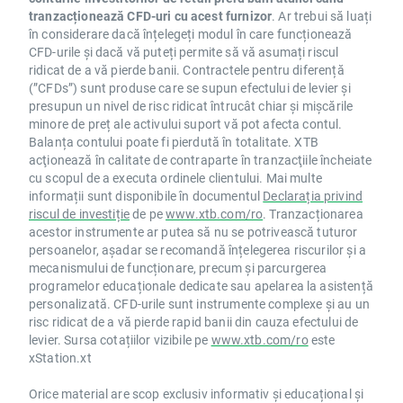
tranzacționează CFD-uri cu acest furnizor
. Ar trebui să luați
în considerare dacă înțelegeți modul în care funcționează
CFD-urile și dacă vă puteți permite să vă asumați riscul
ridicat de a vă pierde banii. Contractele pentru diferență
(”CFDs”) sunt produse care se supun efectului de levier și
presupun un nivel de risc ridicat întrucât chiar și mișcările
minore de preț ale activului suport vă pot afecta contul.
Balanța contului poate fi pierdută în totalitate. XTB
acţionează în calitate de contraparte în tranzacţiile încheiate
cu scopul de a executa ordinele clientului. Mai multe
informații sunt disponibile în documentul
Declarația privind
riscul de investiție
de pe
www.xtb.com/ro
. Tranzacționarea
acestor instrumente ar putea să nu se potrivească tuturor
persoanelor, așadar se recomandă înțelegerea riscurilor și a
mecanismului de funcționare, precum și parcurgerea
programelor educaționale dedicate sau apelarea la asistență
personalizată. CFD-urile sunt instrumente complexe și au un
risc ridicat de a vă pierde rapid banii din cauza efectului de
levier. Sursa cotațiilor vizibile pe
www.xtb.com/ro
este
xStation.xt
Orice material are scop exclusiv informativ și educațional și