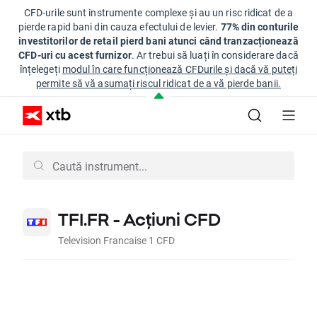
CFD-urile sunt instrumente complexe și au un risc ridicat de a
pierde rapid bani din cauza efectului de levier.
77% din conturile
investitorilor de retail pierd bani atunci când tranzacționează
CFD-uri cu acest furnizor
. Ar trebui să luați în considerare dacă
înțelegeți
modul în care funcționează CFDurile și dacă vă puteți
permite să vă asumați riscul ridicat de a vă pierde banii.
TFI.FR - Acțiuni CFD
Television Francaise 1 CFD