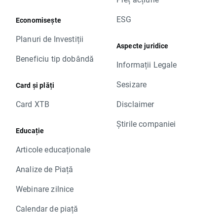
ESG
Economisește
Planuri de Investiții
Aspecte juridice
Beneficiu tip dobândă
Informații Legale
Sesizare
Card și plăți
Card XTB
Disclaimer
Știrile companiei
Educație
Articole educaționale
Analize de Piață
Webinare zilnice
Calendar de piață