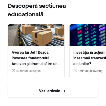
Descoperă secțiunea
educațională
Averea lui Jeff Bezos:
Investiția în acțiuni
Povestea fondatorului
înseamnă tranzacț
Amazon și drumul către una
acțiunilor?
dintre cele mai mari averi
14 minute(s)
Acțiuni
7 minute(s)
Investiții
din lume
Vezi articole