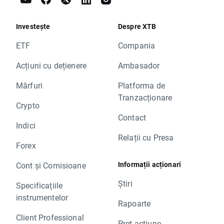
Investește
Despre XTB
ETF
Compania
Acțiuni cu dețienere
Ambasador
Mărfuri
Platforma de
Tranzacționare
Crypto
Contact
Indici
Relații cu Presa
Forex
Informații acționari
Cont și Comisioane
Știri
Specificațiile
instrumentelor
Rapoarte
Client Professional
Preț acțiune