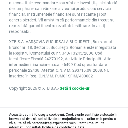
nu constituie recomandare sau sfat de investiții și nici ofertă
de cumpărare sau vânzare a vreunui produs sau serviciu
financiar. Instrumentele financiare sunt riscante și pot
genera pierderi. Vă amintim că performanțele din trecut nu
reprezintă garanții pentru rezultatele viitoare. Investiți
responsabil.
XTB S.A. VARȘOVIA SUCURSALA BUCUREȘTI, Bulevardul
Eroilor nr. 18, Sector 5, București, România este înregistrată
la Registrul Comerțului cu nr. J40/13245/2008, Cod
Identificare Fiscală 24270192, Activitate Principală - Alte
intermedieri financiare n.c.a. - 6499 Cod operator date
personale 22438, Atestat C.N.V.M. 293/15.09.2008, Nr.
înscriere în Reg. C.N.V.M. PJM01SFIM/400002
Copyright 2026 © XTB S.A.
•
Setări cookie-uri
Această pagină folosește cookie-uri. Cookie-urile sunt fișiere stocate în
browser-ul dvs. și sunt utilizate de majoritatea site-urilor web pentru a
vă ajuta să vă personalizați experiența web. Pentru mai multe
informații, consultați
Politica de confidențialitate