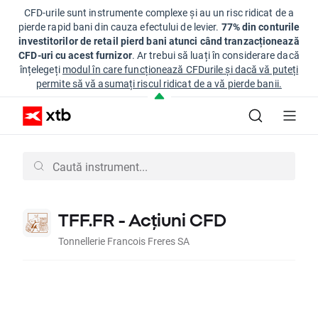
CFD-urile sunt instrumente complexe și au un risc ridicat de a
pierde rapid bani din cauza efectului de levier.
77% din conturile
investitorilor de retail pierd bani atunci când tranzacționează
CFD-uri cu acest furnizor
. Ar trebui să luați în considerare dacă
înțelegeți
modul în care funcționează CFDurile și dacă vă puteți
permite să vă asumați riscul ridicat de a vă pierde banii.
TFF.FR - Acțiuni CFD
Tonnellerie Francois Freres SA