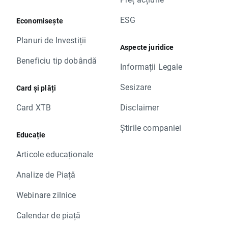
ESG
Economisește
Planuri de Investiții
Aspecte juridice
Beneficiu tip dobândă
Informații Legale
Sesizare
Card și plăți
Card XTB
Disclaimer
Știrile companiei
Educație
Articole educaționale
Analize de Piață
Webinare zilnice
Calendar de piață