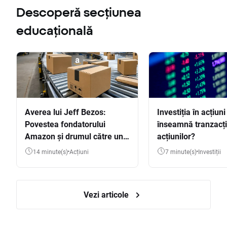
Descoperă secțiunea
educațională
Averea lui Jeff Bezos:
Investiția în acțiuni
Povestea fondatorului
înseamnă tranzacț
Amazon și drumul către una
acțiunilor?
dintre cele mai mari averi
14 minute(s)
Acțiuni
7 minute(s)
Investiții
din lume
Vezi articole