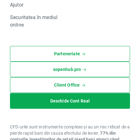
Ajutor
Securitatea în mediul
online
Parteneriate
xopenhub.pro
Client Office
Deschide Cont Real
CFD-urile sunt instrumente complexe și au un risc ridicat de a
pierde rapid bani din cauza efectului de levier.
77% din
conturile investitorilor de retail pierd bani atunci când