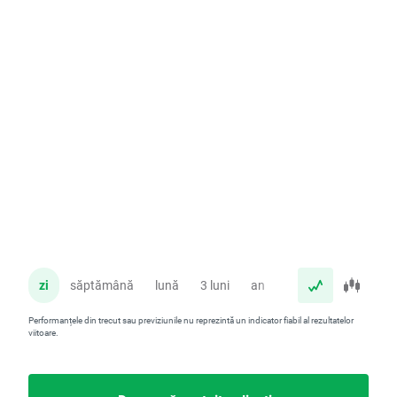
zi
săptămână
lună
3 luni
an
Performanțele din trecut sau previziunile nu reprezintă un indicator fiabil al rezultatelor
viitoare.