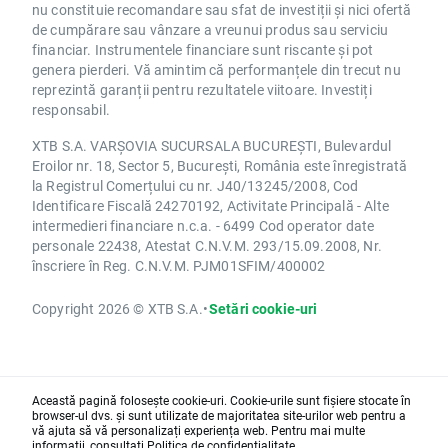
nu constituie recomandare sau sfat de investiții și nici ofertă
de cumpărare sau vânzare a vreunui produs sau serviciu
financiar. Instrumentele financiare sunt riscante și pot
genera pierderi. Vă amintim că performanțele din trecut nu
reprezintă garanții pentru rezultatele viitoare. Investiți
responsabil.
XTB S.A. VARȘOVIA SUCURSALA BUCUREȘTI, Bulevardul
Eroilor nr. 18, Sector 5, București, România este înregistrată
la Registrul Comerțului cu nr. J40/13245/2008, Cod
Identificare Fiscală 24270192, Activitate Principală - Alte
intermedieri financiare n.c.a. - 6499 Cod operator date
personale 22438, Atestat C.N.V.M. 293/15.09.2008, Nr.
înscriere în Reg. C.N.V.M. PJM01SFIM/400002
Copyright 2026 © XTB S.A.
•
Setări cookie-uri
Această pagină folosește cookie-uri. Cookie-urile sunt fișiere stocate în
browser-ul dvs. și sunt utilizate de majoritatea site-urilor web pentru a
vă ajuta să vă personalizați experiența web. Pentru mai multe
informații, consultați
Politica de confidențialitate