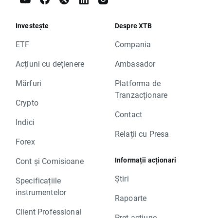
Investește
Despre XTB
ETF
Compania
Acțiuni cu dețienere
Ambasador
Mărfuri
Platforma de
Tranzacționare
Crypto
Contact
Indici
Relații cu Presa
Forex
Informații acționari
Cont și Comisioane
Știri
Specificațiile
instrumentelor
Rapoarte
Client Professional
Preț acțiune