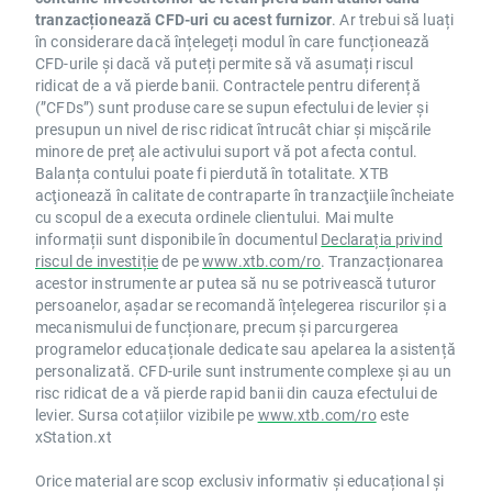
tranzacționează CFD-uri cu acest furnizor
. Ar trebui să luați
în considerare dacă înțelegeți modul în care funcționează
CFD-urile și dacă vă puteți permite să vă asumați riscul
ridicat de a vă pierde banii. Contractele pentru diferență
(”CFDs”) sunt produse care se supun efectului de levier și
presupun un nivel de risc ridicat întrucât chiar și mișcările
minore de preț ale activului suport vă pot afecta contul.
Balanța contului poate fi pierdută în totalitate. XTB
acţionează în calitate de contraparte în tranzacţiile încheiate
cu scopul de a executa ordinele clientului. Mai multe
informații sunt disponibile în documentul
Declarația privind
riscul de investiție
de pe
www.xtb.com/ro
. Tranzacționarea
acestor instrumente ar putea să nu se potrivească tuturor
persoanelor, așadar se recomandă înțelegerea riscurilor și a
mecanismului de funcționare, precum și parcurgerea
programelor educaționale dedicate sau apelarea la asistență
personalizată. CFD-urile sunt instrumente complexe și au un
risc ridicat de a vă pierde rapid banii din cauza efectului de
levier. Sursa cotațiilor vizibile pe
www.xtb.com/ro
este
xStation.xt
Orice material are scop exclusiv informativ și educațional și