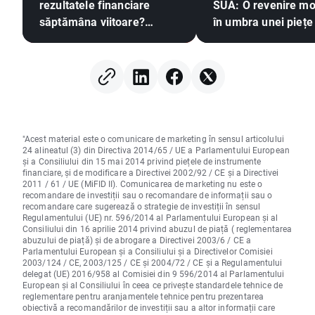
rezultatele financiare
SUA: O revenire m
săptămâna viitoare?
în umbra unei piețe
(07.08.2026)
muncii slabe
"Acest material este o comunicare de marketing în sensul articolului
24 alineatul (3) din Directiva 2014/65 / UE a Parlamentului European
și a Consiliului din 15 mai 2014 privind piețele de instrumente
financiare, și de modificare a Directivei 2002/92 / CE și a Directivei
2011 / 61 / UE (MiFID II). Comunicarea de marketing nu este o
recomandare de investiții sau o recomandare de informații sau o
recomandare care sugerează o strategie de investiții în sensul
Regulamentului (UE) nr. 596/2014 al Parlamentului European și al
Consiliului din 16 aprilie 2014 privind abuzul de piață ( reglementarea
abuzului de piață) și de abrogare a Directivei 2003/6 / CE a
Parlamentului European și a Consiliului și a Directivelor Comisiei
2003/124 / CE, 2003/125 / CE și 2004/72 / CE și a Regulamentului
delegat (UE) 2016/958 al Comisiei din 9 596/2014 al Parlamentului
European și al Consiliului în ceea ce privește standardele tehnice de
reglementare pentru aranjamentele tehnice pentru prezentarea
obiectivă a recomandărilor de investiții sau a altor informații care