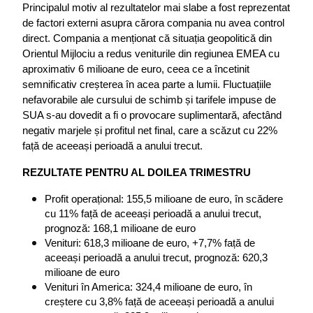
Principalul motiv al rezultatelor mai slabe a fost reprezentat 
de factori externi asupra cărora compania nu avea control 
direct. Compania a menționat că situația geopolitică din 
Orientul Mijlociu a redus veniturile din regiunea EMEA cu 
aproximativ 6 milioane de euro, ceea ce a încetinit 
semnificativ creșterea în acea parte a lumii. Fluctuațiile 
nefavorabile ale cursului de schimb și tarifele impuse de 
SUA s-au dovedit a fi o provocare suplimentară, afectând 
negativ marjele și profitul net final, care a scăzut cu 22% 
față de aceeași perioadă a anului trecut.
REZULTATE PENTRU AL DOILEA TRIMESTRU
Profit operațional: 155,5 milioane de euro, în scădere 
cu 11% față de aceeași perioadă a anului trecut, 
prognoză: 168,1 milioane de euro
Venituri: 618,3 milioane de euro, +7,7% față de 
aceeași perioadă a anului trecut, prognoză: 620,3 
milioane de euro
Venituri în America: 324,4 milioane de euro, în 
creștere cu 3,8% față de aceeași perioadă a anului 