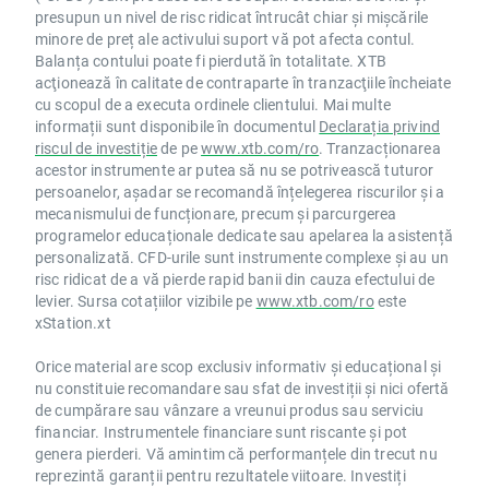
presupun un nivel de risc ridicat întrucât chiar și mișcările
minore de preț ale activului suport vă pot afecta contul.
Balanța contului poate fi pierdută în totalitate. XTB
acţionează în calitate de contraparte în tranzacţiile încheiate
cu scopul de a executa ordinele clientului. Mai multe
informații sunt disponibile în documentul
Declarația privind
riscul de investiție
de pe
www.xtb.com/ro
. Tranzacționarea
acestor instrumente ar putea să nu se potrivească tuturor
persoanelor, așadar se recomandă înțelegerea riscurilor și a
mecanismului de funcționare, precum și parcurgerea
programelor educaționale dedicate sau apelarea la asistență
personalizată. CFD-urile sunt instrumente complexe și au un
risc ridicat de a vă pierde rapid banii din cauza efectului de
levier. Sursa cotațiilor vizibile pe
www.xtb.com/ro
este
xStation.xt
Orice material are scop exclusiv informativ și educațional și
nu constituie recomandare sau sfat de investiții și nici ofertă
de cumpărare sau vânzare a vreunui produs sau serviciu
financiar. Instrumentele financiare sunt riscante și pot
genera pierderi. Vă amintim că performanțele din trecut nu
reprezintă garanții pentru rezultatele viitoare. Investiți