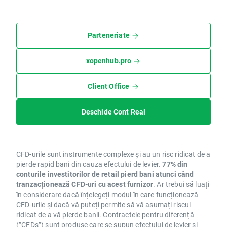
Parteneriate
xopenhub.pro
Client Office
Deschide Cont Real
CFD-urile sunt instrumente complexe și au un risc ridicat de a
pierde rapid bani din cauza efectului de levier.
77% din
conturile investitorilor de retail pierd bani atunci când
tranzacționează CFD-uri cu acest furnizor
. Ar trebui să luați
în considerare dacă înțelegeți modul în care funcționează
CFD-urile și dacă vă puteți permite să vă asumați riscul
ridicat de a vă pierde banii. Contractele pentru diferență
(”CFDs”) sunt produse care se supun efectului de levier și