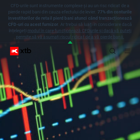
CFD-urile sunt instrumente complexe și au un risc ridicat de a
pierde rapid bani din cauza efectului de levier.
77% din conturile
investitorilor de retail pierd bani atunci când tranzacționează
CFD-uri cu acest furnizor
. Ar trebui să luați în considerare dacă
înțelegeți
modul în care funcționează CFDurile și dacă vă puteți
permite să vă asumați riscul ridicat de a vă pierde banii.