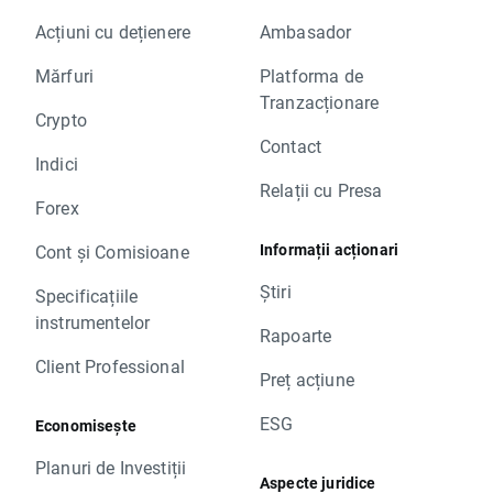
Acțiuni cu dețienere
Ambasador
Mărfuri
Platforma de
Tranzacționare
Crypto
Contact
Indici
Relații cu Presa
Forex
Informații acționari
Cont și Comisioane
Știri
Specificațiile
instrumentelor
Rapoarte
Client Professional
Preț acțiune
ESG
Economisește
Planuri de Investiții
Aspecte juridice