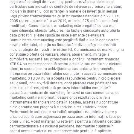
sugerează strategii de investiții și pentru dezvăluirea de interese
particulare sau indicații de conflicte de interese sau orice alte sfaturi,
inclusiv în domeniul consultanței în materie de investiții, în sensul
Legii privind tranzacționarea cu instrumente financiare din 29 iulie
2005 (de ex. Journal of Laws 2019, articolul 875, astfel cum a fost
modificat). Comunicarea de marketing este pregătită cu cea mai
mare diligență, obiectivitate, prezintă faptele cunoscute autorului la
data pregătirii și este lipsită de orice elemente de evaluare.
Comunicarea de marketing este pregătită fără a lua în considerare
nevoile clientului, situația sa financiară individuală și nu prezintă
nicio strategie de investiții în niciun fel. Comunicarea de marketing nu
constituie o ofertă de vânzare, oferire, abonament, invitație la
cumpărare, reclamă sau promovare a oricărui instrument financiar.
XTB SA nu este responsabilă pentru acțiunile sau omisiunile niciunui
client, în special pentru achiziționarea sau cedarea instrumente,
întreprinse pe baza informațiilor conținute în această comunicare de
marketing. XTB SA nu va accepta răspunderea pentru nicio pierdere
sau daună, inclusiv, fără limitare, orice pierdere care poate apărea
direct sau indirect, efectuată pe baza informațiilor conținute în
această comunicare de marketing. În cazul în care comunicarea de
marketing conține informații despre orice rezultat cu privire la
instrumentele financiare indicate în acestea, acestea nu constituie
nicio garanție sau prognoză cu privire la rezultatele viitoare.
Performanțele anterioare nu indică neapărat rezultatele viitoare și
orice persoană care acționează pe baza acestor informații o face pe
propriul risc. Acest material nu este emis pentru a influenta deciziile
de tranzacționare ale niciunei persoane. Informațiile cuprinse în
cadrul acestui material nu sunt prezentate pentru a fi aplicate,