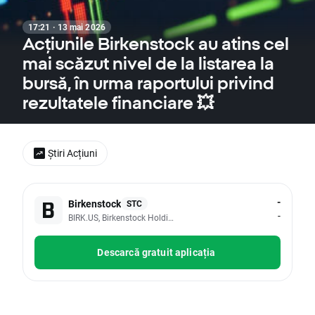
17:21 · 13 mai 2026
Acțiunile Birkenstock au atins cel
mai scăzut nivel de la listarea la
bursă, în urma raportului privind
rezultatele financiare 💥
Știri Acțiuni
-
Birkenstock
STC
-
BIRK.US, Birkenstock Holding PLC
Descarcă gratuit aplicația