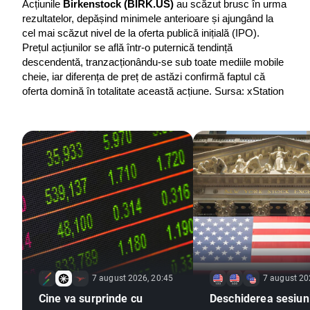
Acțiunile 
Birkenstock (BIRK.US) 
au scăzut brusc în urma 
rezultatelor, depășind minimele anterioare și ajungând la 
cel mai scăzut nivel de la oferta publică inițială (IPO). 
Prețul acțiunilor se află într-o puternică tendință 
descendentă, tranzacționându-se sub toate mediile mobile 
cheie, iar diferența de preț de astăzi confirmă faptul că 
oferta domină în totalitate această acțiune. Sursa: xStation
7 august 2026, 20:45
7 august 20
Cine va surprinde cu
Deschiderea sesiuni