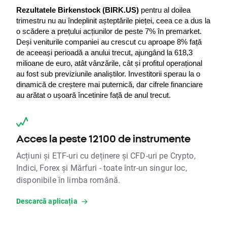
Rezultatele Birkenstock (BIRK.US)
 pentru al doilea 
trimestru nu au îndeplinit așteptările pieței, ceea ce a dus la 
o scădere a prețului acțiunilor de peste 7% în premarket. 
Deși veniturile companiei au crescut cu aproape 8% față 
de aceeași perioadă a anului trecut, ajungând la 618,3 
milioane de euro, atât vânzările, cât și profitul operațional 
au fost sub previziunile analiștilor. Investitorii sperau la o 
dinamică de creștere mai puternică, dar cifrele financiare 
au arătat o ușoară încetinire față de anul trecut.
Acces la peste 12100 de instrumente
Acțiuni și ETF-uri cu deținere și CFD-uri pe Crypto,
Indici, Forex și Mărfuri - toate într-un singur loc,
disponibile în limba română.
Descarcă aplicația