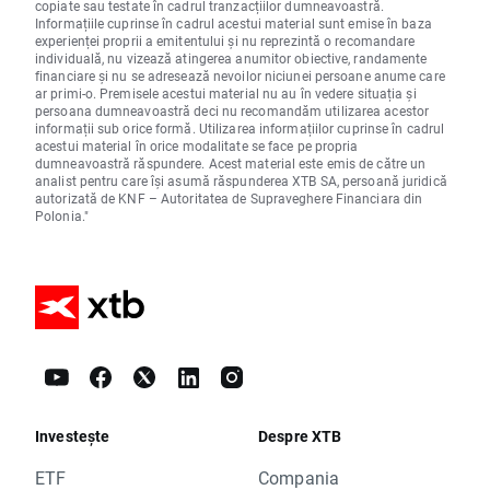
copiate sau testate în cadrul tranzacțiilor dumneavoastră.
Informațiile cuprinse în cadrul acestui material sunt emise în baza
experienței proprii a emitentului și nu reprezintă o recomandare
individuală, nu vizează atingerea anumitor obiective, randamente
financiare și nu se adresează nevoilor niciunei persoane anume care
ar primi-o. Premisele acestui material nu au în vedere situația și
persoana dumneavoastră deci nu recomandăm utilizarea acestor
informații sub orice formă. Utilizarea informațiilor cuprinse în cadrul
acestui material în orice modalitate se face pe propria
dumneavoastră răspundere. Acest material este emis de către un
analist pentru care își asumă răspunderea XTB SA, persoană juridică
autorizată de KNF – Autoritatea de Supraveghere Financiara din
Polonia."
Investește
Despre XTB
ETF
Compania