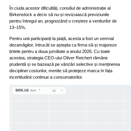
În ciuda acestor dificultăți, consiliul de administrație al 
Birkenstock a decis să nu-și revizuiască previziunile 
pentru întregul an, prognozând o creștere a veniturilor de 
13–15%.
Pentru unii participanți la piață, acesta a fost un semnal 
dezamăgitor, întrucât se aștepta ca firma să-și majoreze 
țintele pentru a doua jumătate a anului 2026. Cu toate 
acestea, strategia CEO-ului Oliver Reichert rămâne 
prudentă și se bazează pe vânzări selective și menținerea 
disciplinei costurilor, menite să protejeze marca în fața 
incertitudinii continue a consumatorilor.