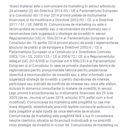
"Acest material este o comunicare de marketing în sensul articolului
24 alineatul (3) din Directiva 2014/65 / UE a Parlamentului European
și a Consiliului din 15 mai 2014 privind piețele de instrumente
financiare, și de modificare a Directivei 2002/92 / CE și a Directivei
2011 / 61 / UE (MiFID II). Comunicarea de marketing nu este o
recomandare de investiții sau o recomandare de informații sau o
recomandare care sugerează o strategie de investiții în sensul
Regulamentului (UE) nr. 596/2014 al Parlamentului European și al
Consiliului din 16 aprilie 2014 privind abuzul de piață ( reglementarea
abuzului de piață) și de abrogare a Directivei 2003/6 / CE a
Parlamentului European și a Consiliului și a Directivelor Comisiei
2003/124 / CE, 2003/125 / CE și 2004/72 / CE și a Regulamentului
delegat (UE) 2016/958 al Comisiei din 9 596/2014 al Parlamentului
European și al Consiliului în ceea ce privește standardele tehnice de
reglementare pentru aranjamentele tehnice pentru prezentarea
obiectivă a recomandărilor de investiții sau a altor informații care
sugerează strategii de investiții și pentru dezvăluirea de interese
particulare sau indicații de conflicte de interese sau orice alte sfaturi,
inclusiv în domeniul consultanței în materie de investiții, în sensul
Legii privind tranzacționarea cu instrumente financiare din 29 iulie
2005 (de ex. Journal of Laws 2019, articolul 875, astfel cum a fost
modificat). Comunicarea de marketing este pregătită cu cea mai
mare diligență, obiectivitate, prezintă faptele cunoscute autorului la
data pregătirii și este lipsită de orice elemente de evaluare.
Comunicarea de marketing este pregătită fără a lua în considerare
nevoile clientului, situația sa financiară individuală și nu prezintă
nicio strategie de investiții în niciun fel. Comunicarea de marketing nu