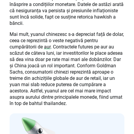
înăsprire a condițiilor monetare. Datele de astăzi arată
că nesiguranța va persista și presiunile inflaționiste
sunt încă solide, fapt ce susține retorica hawkish a
băncii.
Mai mult, yuanul chinezesc s-a depreciat față de dolar,
ceea ce reprezintă o veste negativă pentru
cumpărătorii de
aur
. Contractele futures pe aur au
scăzut de câteva luni, iar investitorilor le place adesea
să dea vina doar pe rate mai mari ale dobânzilor. Dar
și China joacă un rol important. Conform Goldman
Sachs, consumatorii chinezi reprezintă aproape o
treime din achizițiile globale de aur de retail, iar un
yuan mai slab reduce puterea de cumpărare a
acestora. Astfel, yuanul are cel mai mare impact
asupra aurului dintre principalele monede, fiind urmat
în top de bahtul thailandez.