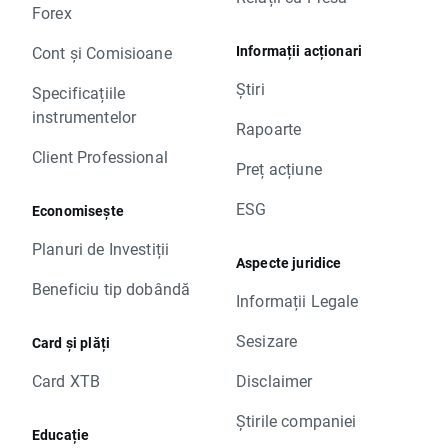
Forex
Informații acționari
Cont și Comisioane
Știri
Specificațiile
instrumentelor
Rapoarte
Client Professional
Preț acțiune
ESG
Economisește
Planuri de Investiții
Aspecte juridice
Beneficiu tip dobândă
Informații Legale
Sesizare
Card și plăți
Card XTB
Disclaimer
Știrile companiei
Educație