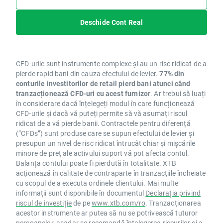
Deschide Cont Real
CFD-urile sunt instrumente complexe și au un risc ridicat de a
pierde rapid bani din cauza efectului de levier.
77% din
conturile investitorilor de retail pierd bani atunci când
tranzacționează CFD-uri cu acest furnizor
. Ar trebui să luați
în considerare dacă înțelegeți modul în care funcționează
CFD-urile și dacă vă puteți permite să vă asumați riscul
ridicat de a vă pierde banii. Contractele pentru diferență
(”CFDs”) sunt produse care se supun efectului de levier și
presupun un nivel de risc ridicat întrucât chiar și mișcările
minore de preț ale activului suport vă pot afecta contul.
Balanța contului poate fi pierdută în totalitate. XTB
acţionează în calitate de contraparte în tranzacţiile încheiate
cu scopul de a executa ordinele clientului. Mai multe
informații sunt disponibile în documentul
Declarația privind
riscul de investiție
de pe
www.xtb.com/ro
. Tranzacționarea
acestor instrumente ar putea să nu se potrivească tuturor
persoanelor, așadar se recomandă înțelegerea riscurilor și a