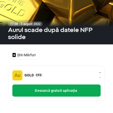
17:38 · 5 august 2022
Aurul scade după datele NFP
solide
Știri Mărfuri
-
GOLD
CFD
-
Descarcă gratuit aplicația