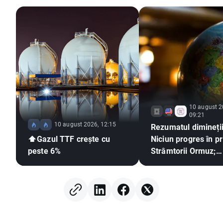
10 august 2
09:21
10 august 2026, 12:15
Rezumatul dimineții
⬆️Gazul TTF crește cu
Niciun progres în pr
peste 6%
Strâmtorii Ormuz;
Investitorii reacțio
rezultatele financia
Berkshire Hathawa