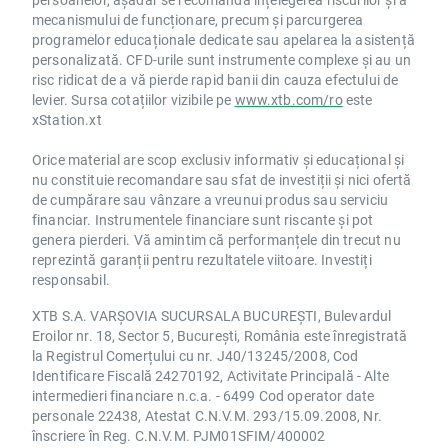
mecanismului de funcționare, precum și parcurgerea
programelor educaționale dedicate sau apelarea la asistență
personalizată. CFD-urile sunt instrumente complexe și au un
risc ridicat de a vă pierde rapid banii din cauza efectului de
levier. Sursa cotațiilor vizibile pe
www.xtb.com/ro
este
xStation.xt
Orice material are scop exclusiv informativ și educațional și
nu constituie recomandare sau sfat de investiții și nici ofertă
de cumpărare sau vânzare a vreunui produs sau serviciu
financiar. Instrumentele financiare sunt riscante și pot
genera pierderi. Vă amintim că performanțele din trecut nu
reprezintă garanții pentru rezultatele viitoare. Investiți
responsabil.
XTB S.A. VARȘOVIA SUCURSALA BUCUREȘTI, Bulevardul
Eroilor nr. 18, Sector 5, București, România este înregistrată
la Registrul Comerțului cu nr. J40/13245/2008, Cod
Identificare Fiscală 24270192, Activitate Principală - Alte
intermedieri financiare n.c.a. - 6499 Cod operator date
personale 22438, Atestat C.N.V.M. 293/15.09.2008, Nr.
înscriere în Reg. C.N.V.M. PJM01SFIM/400002