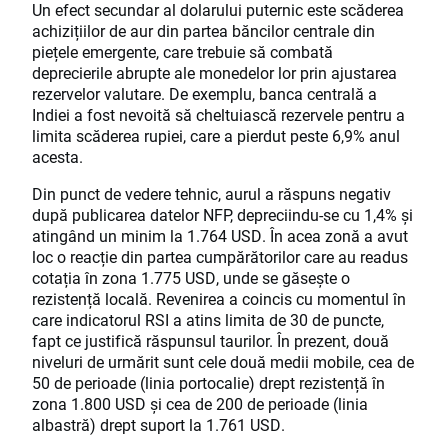
Un efect secundar al dolarului puternic este scăderea
achizițiilor de aur din partea băncilor centrale din
piețele emergente, care trebuie să combată
deprecierile abrupte ale monedelor lor prin ajustarea
rezervelor valutare. De exemplu, banca centrală a
Indiei a fost nevoită să cheltuiască rezervele pentru a
limita scăderea rupiei, care a pierdut peste 6,9% anul
acesta.
Din punct de vedere tehnic, aurul a răspuns negativ
după publicarea datelor NFP, depreciindu-se cu 1,4% și
atingând un minim la 1.764 USD. În acea zonă a avut
loc o reacție din partea cumpărătorilor care au readus
cotația în zona 1.775 USD, unde se găsește o
rezistență locală. Revenirea a coincis cu momentul în
care indicatorul RSI a atins limita de 30 de puncte,
fapt ce justifică răspunsul taurilor. În prezent, două
niveluri de urmărit sunt cele două medii mobile, cea de
50 de perioade (linia portocalie) drept rezistență în
zona 1.800 USD și cea de 200 de perioade (linia
albastră) drept suport la 1.761 USD.