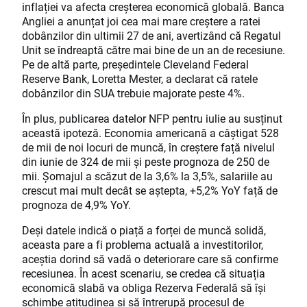
inflației va afecta creșterea economică globală. Banca
Angliei a anunțat joi cea mai mare creștere a ratei
dobânzilor din ultimii 27 de ani, avertizând că Regatul
Unit se îndreaptă către mai bine de un an de recesiune.
Pe de altă parte, președintele Cleveland Federal
Reserve Bank, Loretta Mester, a declarat că ratele
dobânzilor din SUA trebuie majorate peste 4%.
În plus, publicarea datelor NFP pentru iulie au susținut
această ipoteză. Economia americană a câștigat 528
de mii de noi locuri de muncă, în creștere față nivelul
din iunie de 324 de mii și peste prognoza de 250 de
mii. Șomajul a scăzut de la 3,6% la 3,5%, salariile au
crescut mai mult decât se aștepta, +5,2% YoY față de
prognoza de 4,9% YoY.
Deși datele indică o piață a forței de muncă solidă,
aceasta pare a fi problema actuală a investitorilor,
aceștia dorind să vadă o deteriorare care să confirme
recesiunea. În acest scenariu, se credea că situația
economică slabă va obliga Rezerva Federală să își
schimbe atitudinea și să întrerupă procesul de