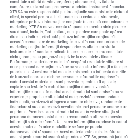
constituie o ofertă de vânzare, oferire, abonament, invitație la
cumpărare, reclamă sau promovare a oricărui instrument financiar.
XTB SA nu este responsabilă pentru acțiunile sau omisiunile niciunui
client, în special pentru achiziționarea sau cedarea instrumente,
întreprinse pe baza informațiilor conținute în această comunicare de
marketing. XTB SA nu va accepta răspunderea pentru nicio pierdere
sau daună, inclusiv, fără limitare, orice pierdere care poate apărea
direct sau indirect, efectuată pe baza informațiilor conținute în
această comunicare de marketing. În cazul în care comunicarea de
marketing conține informații despre orice rezultat cu privire la
instrumentele financiare indicate în acestea, acestea nu constituie
nicio garanție sau prognoză cu privire la rezultatele viitoare.
Performanțele anterioare nu indică neapărat rezultatele viitoare și
orice persoană care acționează pe baza acestor informații o face pe
propriul risc. Acest material nu este emis pentru a influenta deciziile
de tranzacționare ale niciunei persoane. Informațiile cuprinse în
cadrul acestui material nu sunt prezentate pentru a fi aplicate,
copiate sau testate în cadrul tranzacțiilor dumneavoastră.
Informațiile cuprinse în cadrul acestui material sunt emise în baza
experienței proprii a emitentului și nu reprezintă o recomandare
individuală, nu vizează atingerea anumitor obiective, randamente
financiare și nu se adresează nevoilor niciunei persoane anume care
ar primi-o. Premisele acestui material nu au în vedere situația și
persoana dumneavoastră deci nu recomandăm utilizarea acestor
informații sub orice formă. Utilizarea informațiilor cuprinse în cadrul
acestui material în orice modalitate se face pe propria
dumneavoastră răspundere. Acest material este emis de către un
analist pentru care își asumă răspunderea XTB SA, persoană juridică