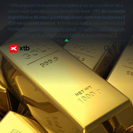
CFD-urile sunt instrumente complexe și au un risc ridicat de a
pierde rapid bani din cauza efectului de levier.
77% din conturile
investitorilor de retail pierd bani atunci când tranzacționează
CFD-uri cu acest furnizor
. Ar trebui să luați în considerare dacă
înțelegeți
modul în care funcționează CFDurile și dacă vă puteți
permite să vă asumați riscul ridicat de a vă pierde banii.