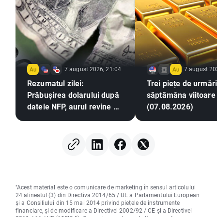
7 august 2026, 21:04
7 august 20
Rezumatul zilei:
Trei piețe de urmări
Prăbușirea dolarului după
săptămâna viitoare
datele NFP, aurul revine pe
(07.08.2026)
un trend ascendent
"Acest material este o comunicare de marketing în sensul articolului
24 alineatul (3) din Directiva 2014/65 / UE a Parlamentului European
și a Consiliului din 15 mai 2014 privind piețele de instrumente
financiare, și de modificare a Directivei 2002/92 / CE și a Directivei