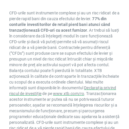
CFD-urile sunt instrumente complexe și au un risc ridicat de a
pierde rapid bani din cauza efectului de levier.
77% din
conturile investitorilor de retail pierd bani atunci când
tranzacționează CFD-uri cu acest furnizor
. Ar trebui să luați
în considerare dacă înțelegeți modul în care funcționează
CFD-urile și dacă vă puteți permite să vă asumați riscul
ridicat de a vă pierde banii. Contractele pentru diferență
(”CFDs”) sunt produse care se supun efectului de levier și
presupun un nivel de risc ridicat întrucât chiar și mișcările
minore de preț ale activului suport vă pot afecta contul.
Balanța contului poate fi pierdută în totalitate. XTB
acţionează în calitate de contraparte în tranzacţiile încheiate
cu scopul de a executa ordinele clientului. Mai multe
informații sunt disponibile în documentul
Declarația privind
riscul de investiție
de pe
www.xtb.com/ro
. Tranzacționarea
acestor instrumente ar putea să nu se potrivească tuturor
persoanelor, așadar se recomandă înțelegerea riscurilor și a
mecanismului de funcționare, precum și parcurgerea
programelor educaționale dedicate sau apelarea la asistență
personalizată. CFD-urile sunt instrumente complexe și au un
risc ridicat de a vă pierde rapid banii din cauza efectului de