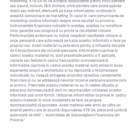
marketing. XTB SA nu va accepta răspunderea pentru nicio pierdere
sau daună, inclusiv, fără limitare, orice pierdere care poate apărea
direct sau indirect, efectuată pe baza informațiilor conținute în
această comunicare de marketing. În cazul în care comunicarea de
marketing conține informații despre orice rezultat cu privire la
instrumentele financiare indicate în acestea, acestea nu constituie
nicio garanție sau prognoză cu privire la rezultatele viitoare.
Performanțele anterioare nu indică neapărat rezultatele viitoare și
orice persoană care acționează pe baza acestor informații o face pe
propriul risc. Acest material nu este emis pentru a influenta deciziile
de tranzacționare ale niciunei persoane. Informațiile cuprinse în
cadrul acestui material nu sunt prezentate pentru a fi aplicate,
copiate sau testate în cadrul tranzacțiilor dumneavoastră.
Informațiile cuprinse în cadrul acestui material sunt emise în baza
experienței proprii a emitentului și nu reprezintă o recomandare
individuală, nu vizează atingerea anumitor obiective, randamente
financiare și nu se adresează nevoilor niciunei persoane anume care
ar primi-o. Premisele acestui material nu au în vedere situația și
persoana dumneavoastră deci nu recomandăm utilizarea acestor
informații sub orice formă. Utilizarea informațiilor cuprinse în cadrul
acestui material în orice modalitate se face pe propria
dumneavoastră răspundere. Acest material este emis de către un
analist pentru care își asumă răspunderea XTB SA, persoană juridică
autorizată de KNF – Autoritatea de Supraveghere Financiara din
Polonia."