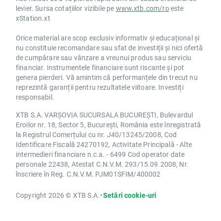
levier. Sursa cotațiilor vizibile pe
www.xtb.com/ro
este
xStation.xt
Orice material are scop exclusiv informativ și educațional și
nu constituie recomandare sau sfat de investiții și nici ofertă
de cumpărare sau vânzare a vreunui produs sau serviciu
financiar. Instrumentele financiare sunt riscante și pot
genera pierderi. Vă amintim că performanțele din trecut nu
reprezintă garanții pentru rezultatele viitoare. Investiți
responsabil.
XTB S.A. VARȘOVIA SUCURSALA BUCUREȘTI, Bulevardul
Eroilor nr. 18, Sector 5, București, România este înregistrată
la Registrul Comerțului cu nr. J40/13245/2008, Cod
Identificare Fiscală 24270192, Activitate Principală - Alte
intermedieri financiare n.c.a. - 6499 Cod operator date
personale 22438, Atestat C.N.V.M. 293/15.09.2008, Nr.
înscriere în Reg. C.N.V.M. PJM01SFIM/400002
Copyright 2026 © XTB S.A.
•
Setări cookie-uri