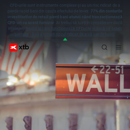
CFD-urile sunt instrumente complexe și au un risc ridicat de a
pierde rapid bani din cauza efectului de levier.
77% din conturile
investitorilor de retail pierd bani atunci când tranzacționează
CFD-uri cu acest furnizor
. Ar trebui să luați în considerare dacă
înțelegeți
modul în care funcționează CFDurile și dacă vă puteți
permite să vă asumați riscul ridicat de a vă pierde banii.