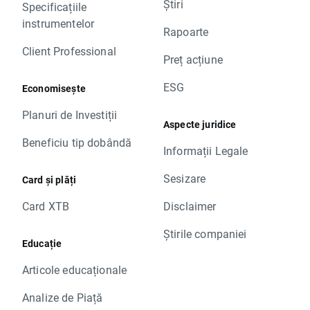
Știri
Specificațiile
instrumentelor
Rapoarte
Client Professional
Preț acțiune
ESG
Economisește
Planuri de Investiții
Aspecte juridice
Beneficiu tip dobândă
Informații Legale
Sesizare
Card și plăți
Card XTB
Disclaimer
Știrile companiei
Educație
Articole educaționale
Analize de Piață