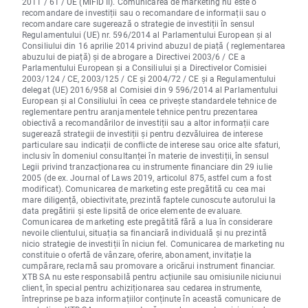
2011 / 61 / UE (MiFID II). Comunicarea de marketing nu este o
recomandare de investiții sau o recomandare de informații sau o
recomandare care sugerează o strategie de investiții în sensul
Regulamentului (UE) nr. 596/2014 al Parlamentului European și al
Consiliului din 16 aprilie 2014 privind abuzul de piață ( reglementarea
abuzului de piață) și de abrogare a Directivei 2003/6 / CE a
Parlamentului European și a Consiliului și a Directivelor Comisiei
2003/124 / CE, 2003/125 / CE și 2004/72 / CE și a Regulamentului
delegat (UE) 2016/958 al Comisiei din 9 596/2014 al Parlamentului
European și al Consiliului în ceea ce privește standardele tehnice de
reglementare pentru aranjamentele tehnice pentru prezentarea
obiectivă a recomandărilor de investiții sau a altor informații care
sugerează strategii de investiții și pentru dezvăluirea de interese
particulare sau indicații de conflicte de interese sau orice alte sfaturi,
inclusiv în domeniul consultanței în materie de investiții, în sensul
Legii privind tranzacționarea cu instrumente financiare din 29 iulie
2005 (de ex. Journal of Laws 2019, articolul 875, astfel cum a fost
modificat). Comunicarea de marketing este pregătită cu cea mai
mare diligență, obiectivitate, prezintă faptele cunoscute autorului la
data pregătirii și este lipsită de orice elemente de evaluare.
Comunicarea de marketing este pregătită fără a lua în considerare
nevoile clientului, situația sa financiară individuală și nu prezintă
nicio strategie de investiții în niciun fel. Comunicarea de marketing nu
constituie o ofertă de vânzare, oferire, abonament, invitație la
cumpărare, reclamă sau promovare a oricărui instrument financiar.
XTB SA nu este responsabilă pentru acțiunile sau omisiunile niciunui
client, în special pentru achiziționarea sau cedarea instrumente,
întreprinse pe baza informațiilor conținute în această comunicare de