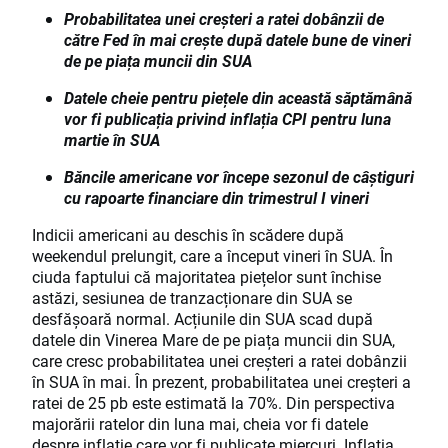
Probabilitatea unei creșteri a ratei dobânzii de
către Fed în mai crește după datele bune de vineri
de pe piața muncii din SUA
Datele cheie pentru piețele din această săptămână
vor fi publicația privind inflația CPI pentru luna
martie în SUA
Băncile americane vor începe sezonul de câștiguri
cu rapoarte financiare din trimestrul I vineri
Indicii americani au deschis în scădere după
weekendul prelungit, care a început vineri în SUA. În
ciuda faptului că majoritatea piețelor sunt închise
astăzi, sesiunea de tranzacționare din SUA se
desfășoară normal. Acțiunile din SUA scad după
datele din Vinerea Mare de pe piața muncii din SUA,
care cresc probabilitatea unei creșteri a ratei dobânzii
în SUA în mai. În prezent, probabilitatea unei creșteri a
ratei de 25 pb este estimată la 70%. Din perspectiva
majorării ratelor din luna mai, cheia vor fi datele
despre inflație care vor fi publicate miercuri. Inflația