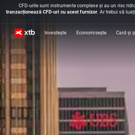
CFD-urile sunt instrumente complexe și au un risc ridic
tranzacționează CFD-uri cu acest furnizor
. Ar trebui să lua
Investește
Economisește
Card și p