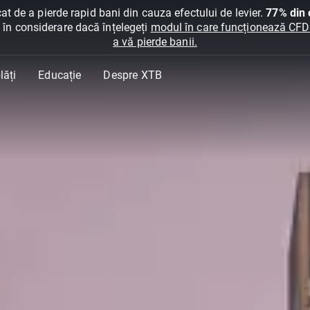
at de a pierde rapid bani din cauza efectului de levier.
77% din c
ți în considerare dacă înțelegeți
modul în care funcționează CFDur
a vă pierde banii.
lăți
Educație
Despre XTB