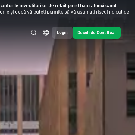
onturile investitorilor de retail pierd bani atunci când
ile și dacă vă puteți permite să vă asumați riscul ridicat de
Login
Deschide Cont Real