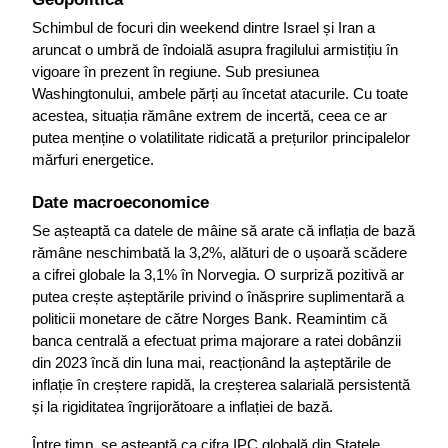
Schimbul de focuri din weekend dintre Israel și Iran a 
aruncat o umbră de îndoială asupra fragilului armistițiu în 
vigoare în prezent în regiune. Sub presiunea 
Washingtonului, ambele părți au încetat atacurile. Cu toate 
acestea, situația rămâne extrem de incertă, ceea ce ar 
putea menține o volatilitate ridicată a prețurilor principalelor 
mărfuri energetice.
Date macroeconomice
Se așteaptă ca datele de mâine să arate că inflația de bază 
rămâne neschimbată la 3,2%, alături de o ușoară scădere 
a cifrei globale la 3,1% în Norvegia. O surpriză pozitivă ar 
putea crește așteptările privind o înăsprire suplimentară a 
politicii monetare de către Norges Bank. Reamintim că 
banca centrală a efectuat prima majorare a ratei dobânzii 
din 2023 încă din luna mai, reacționând la așteptările de 
inflație în creștere rapidă, la creșterea salarială persistentă 
și la rigiditatea îngrijorătoare a inflației de bază.
Între timp, se așteaptă ca cifra IPC globală din Statele 