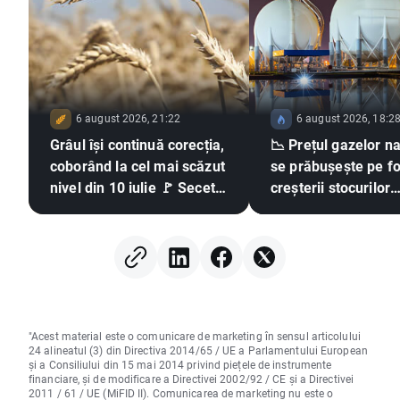
6 august 2026, 21:22
6 august 2026, 18:2
Grâul își continuă corecția,
📉 Prețul gazelor n
coborând la cel mai scăzut
se prăbușește pe f
nivel din 10 iulie 🚩 Seceta,
creșterii stocurilor
El Niño și Marea Neagră în
raportate de EIA d
centrul atenției
"Acest material este o comunicare de marketing în sensul articolului
24 alineatul (3) din Directiva 2014/65 / UE a Parlamentului European
și a Consiliului din 15 mai 2014 privind piețele de instrumente
financiare, și de modificare a Directivei 2002/92 / CE și a Directivei
2011 / 61 / UE (MiFID II). Comunicarea de marketing nu este o