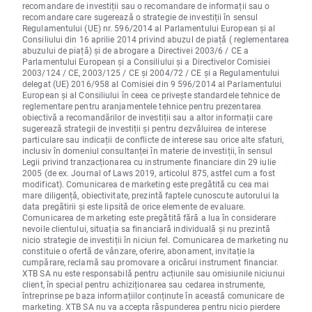
recomandare de investiții sau o recomandare de informații sau o
recomandare care sugerează o strategie de investiții în sensul
Regulamentului (UE) nr. 596/2014 al Parlamentului European și al
Consiliului din 16 aprilie 2014 privind abuzul de piață ( reglementarea
abuzului de piață) și de abrogare a Directivei 2003/6 / CE a
Parlamentului European și a Consiliului și a Directivelor Comisiei
2003/124 / CE, 2003/125 / CE și 2004/72 / CE și a Regulamentului
delegat (UE) 2016/958 al Comisiei din 9 596/2014 al Parlamentului
European și al Consiliului în ceea ce privește standardele tehnice de
reglementare pentru aranjamentele tehnice pentru prezentarea
obiectivă a recomandărilor de investiții sau a altor informații care
sugerează strategii de investiții și pentru dezvăluirea de interese
particulare sau indicații de conflicte de interese sau orice alte sfaturi,
inclusiv în domeniul consultanței în materie de investiții, în sensul
Legii privind tranzacționarea cu instrumente financiare din 29 iulie
2005 (de ex. Journal of Laws 2019, articolul 875, astfel cum a fost
modificat). Comunicarea de marketing este pregătită cu cea mai
mare diligență, obiectivitate, prezintă faptele cunoscute autorului la
data pregătirii și este lipsită de orice elemente de evaluare.
Comunicarea de marketing este pregătită fără a lua în considerare
nevoile clientului, situația sa financiară individuală și nu prezintă
nicio strategie de investiții în niciun fel. Comunicarea de marketing nu
constituie o ofertă de vânzare, oferire, abonament, invitație la
cumpărare, reclamă sau promovare a oricărui instrument financiar.
XTB SA nu este responsabilă pentru acțiunile sau omisiunile niciunui
client, în special pentru achiziționarea sau cedarea instrumente,
întreprinse pe baza informațiilor conținute în această comunicare de
marketing. XTB SA nu va accepta răspunderea pentru nicio pierdere