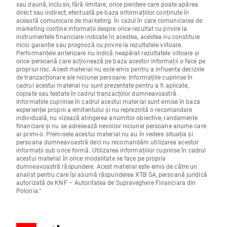
sau daună, inclusiv, fără limitare, orice pierdere care poate apărea
direct sau indirect, efectuată pe baza informațiilor conținute în
această comunicare de marketing. În cazul în care comunicarea de
marketing conține informații despre orice rezultat cu privire la
instrumentele financiare indicate în acestea, acestea nu constituie
nicio garanție sau prognoză cu privire la rezultatele viitoare.
Performanțele anterioare nu indică neapărat rezultatele viitoare și
orice persoană care acționează pe baza acestor informații o face pe
propriul risc. Acest material nu este emis pentru a influenta deciziile
de tranzacționare ale niciunei persoane. Informațiile cuprinse în
cadrul acestui material nu sunt prezentate pentru a fi aplicate,
copiate sau testate în cadrul tranzacțiilor dumneavoastră.
Informațiile cuprinse în cadrul acestui material sunt emise în baza
experienței proprii a emitentului și nu reprezintă o recomandare
individuală, nu vizează atingerea anumitor obiective, randamente
financiare și nu se adresează nevoilor niciunei persoane anume care
ar primi-o. Premisele acestui material nu au în vedere situația și
persoana dumneavoastră deci nu recomandăm utilizarea acestor
informații sub orice formă. Utilizarea informațiilor cuprinse în cadrul
acestui material în orice modalitate se face pe propria
dumneavoastră răspundere. Acest material este emis de către un
analist pentru care își asumă răspunderea XTB SA, persoană juridică
autorizată de KNF – Autoritatea de Supraveghere Financiara din
Polonia."