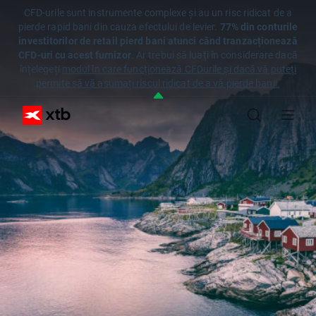
CFD-urile sunt instrumente complexe și au un risc ridicat de a
pierde rapid bani din cauza efectului de levier.
77% din conturile
investitorilor de retail pierd bani atunci când tranzacționează
CFD-uri cu acest furnizor
. Ar trebui să luați în considerare dacă
înțelegeți
modul în care funcționează CFDurile și dacă vă puteți
permite să vă asumați riscul ridicat de a vă pierde banii.