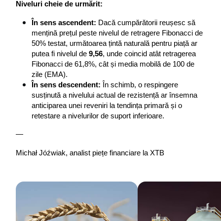
Niveluri cheie de urmărit:
În sens ascendent:
 Dacă cumpărătorii reușesc să 
mențină prețul peste nivelul de retragere Fibonacci de 
50% testat, următoarea țintă naturală pentru piață ar 
putea fi nivelul de 
9,56
, unde coincid atât retragerea 
Fibonacci de 61,8%, cât și media mobilă de 100 de 
zile (EMA).
În sens descendent:
 În schimb, o respingere 
susținută a nivelului actual de rezistență ar însemna 
anticiparea unei reveniri la tendința primară și o 
retestare a nivelurilor de suport inferioare.
—
Michał Jóźwiak, analist piețe financiare la XTB