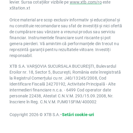
levier. Sursa cotațiilor vizibile pe
www.xtb.com/ro
este
xStation.xt
Orice material are scop exclusiv informativ și educațional și
nu constituie recomandare sau sfat de investiții și nici ofertă
de cumpărare sau vânzare a vreunui produs sau serviciu
financiar. Instrumentele financiare sunt riscante și pot
genera pierderi. Vă amintim că performanțele din trecut nu
reprezintă garanții pentru rezultatele viitoare. Investiți
responsabil.
XTB S.A. VARȘOVIA SUCURSALA BUCUREȘTI, Bulevardul
Eroilor nr. 18, Sector 5, București, România este înregistrată
la Registrul Comerțului cu nr. J40/13245/2008, Cod
Identificare Fiscală 24270192, Activitate Principală - Alte
intermedieri financiare n.c.a. - 6499 Cod operator date
personale 22438, Atestat C.N.V.M. 293/15.09.2008, Nr.
înscriere în Reg. C.N.V.M. PJM01SFIM/400002
Copyright 2026 © XTB S.A.
•
Setări cookie-uri