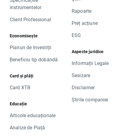
instrumentelor
Rapoarte
Client Professional
Preț acțiune
ESG
Economisește
Planuri de Investiții
Aspecte juridice
Beneficiu tip dobândă
Informații Legale
Sesizare
Card și plăți
Card XTB
Disclaimer
Știrile companiei
Educație
Articole educaționale
Analize de Piață