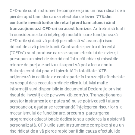
CFD-urile sunt instrumente complexe și au un risc ridicat de a
pierde rapid bani din cauza efectului de levier.
77% din
conturile investitorilor de retail pierd bani atunci când
tranzacționează CFD-uri cu acest furnizor
. Ar trebui să luați
în considerare dacă înțelegeți modul în care funcționează
CFD-urile și dacă vă puteți permite să vă asumați riscul
ridicat de a vă pierde banii. Contractele pentru diferență
(”CFDs”) sunt produse care se supun efectului de levier și
presupun un nivel de risc ridicat întrucât chiar și mișcările
minore de preț ale activului suport vă pot afecta contul.
Balanța contului poate fi pierdută în totalitate. XTB
acţionează în calitate de contraparte în tranzacţiile încheiate
cu scopul de a executa ordinele clientului. Mai multe
informații sunt disponibile în documentul
Declarația privind
riscul de investiție
de pe
www.xtb.com/ro
. Tranzacționarea
acestor instrumente ar putea să nu se potrivească tuturor
persoanelor, așadar se recomandă înțelegerea riscurilor și a
mecanismului de funcționare, precum și parcurgerea
programelor educaționale dedicate sau apelarea la asistență
personalizată. CFD-urile sunt instrumente complexe și au un
risc ridicat de a vă pierde rapid banii din cauza efectului de