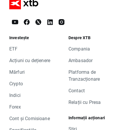
Investește
Despre XTB
ETF
Compania
Acțiuni cu dețienere
Ambasador
Mărfuri
Platforma de
Tranzacționare
Crypto
Contact
Indici
Relații cu Presa
Forex
Informații acționari
Cont și Comisioane
Știri
Specificațiile