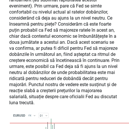
eveniment). Prin urmare, pare că Fed se simte
confortabil cu nivelul actual al ratelor dobânzilor,
considerând că deja au ajuns la un nivel neutru. Ce
înseamnă pentru piețe? Considerăm că este foarte
puțin probabil ca Fed să majoreze ratele în acest an,
chiar dacă contextul economic se îmbunătățește în a
doua jumătate a acestui an. Dacă acest scenariu se
va confirma, ar putea fi dificil pentru Fed să majoreze
dobânzile în următorul an, fiind așteptat ca ritmul de
creștere economică să încetinească în continuare. Prin
urmare, este posibil ca Fed deja să fi ajuns la un nivel
neutru al dobânzilor de unde probabilitatea este mai
ridicată pentru reduceri de dobândă decât pentru
majorări. Punctul nostru de vedere este susținut și de
reacție slabă a creșterii prețurilor la majorarea
salarială, situație despre care oficialii Fed au discutat
luna trecută.