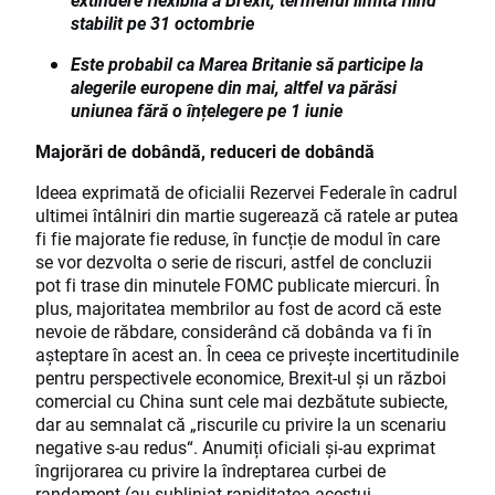
stabilit pe 31 octombrie
Este probabil ca Marea Britanie să participe la
alegerile europene din mai, altfel va părăsi
uniunea fără o înțelegere pe 1 iunie
Majorări de dobândă, reduceri de dobândă
Ideea exprimată de oficialii Rezervei Federale în cadrul
ultimei întâlniri din martie sugerează că ratele ar putea
fi fie majorate fie reduse, în funcție de modul în care
se vor dezvolta o serie de riscuri, astfel de concluzii
pot fi trase din minutele FOMC publicate miercuri. În
plus, majoritatea membrilor au fost de acord că este
nevoie de răbdare, considerând că dobânda va fi în
așteptare în acest an. În ceea ce privește incertitudinile
pentru perspectivele economice, Brexit-ul și un război
comercial cu China sunt cele mai dezbătute subiecte,
dar au semnalat că „riscurile cu privire la un scenariu
negative s-au redus“. Anumiți oficiali și-au exprimat
îngrijorarea cu privire la îndreptarea curbei de
randament (au subliniat rapiditatea acestui