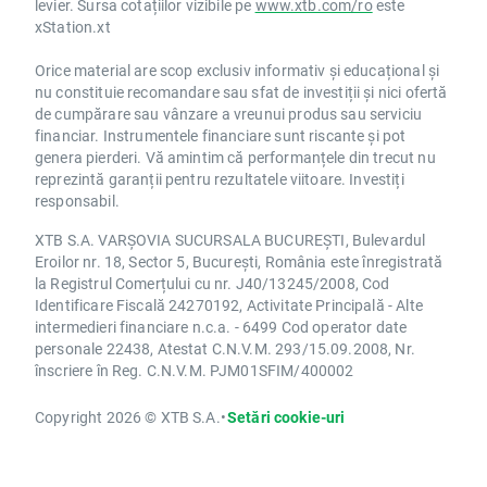
levier. Sursa cotațiilor vizibile pe
www.xtb.com/ro
este
xStation.xt
Orice material are scop exclusiv informativ și educațional și
nu constituie recomandare sau sfat de investiții și nici ofertă
de cumpărare sau vânzare a vreunui produs sau serviciu
financiar. Instrumentele financiare sunt riscante și pot
genera pierderi. Vă amintim că performanțele din trecut nu
reprezintă garanții pentru rezultatele viitoare. Investiți
responsabil.
XTB S.A. VARȘOVIA SUCURSALA BUCUREȘTI, Bulevardul
Eroilor nr. 18, Sector 5, București, România este înregistrată
la Registrul Comerțului cu nr. J40/13245/2008, Cod
Identificare Fiscală 24270192, Activitate Principală - Alte
intermedieri financiare n.c.a. - 6499 Cod operator date
personale 22438, Atestat C.N.V.M. 293/15.09.2008, Nr.
înscriere în Reg. C.N.V.M. PJM01SFIM/400002
Copyright 2026 © XTB S.A.
•
Setări cookie-uri