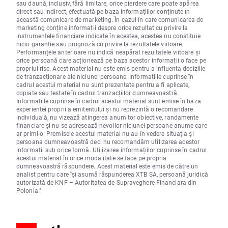
sau daună, inclusiv, fără limitare, orice pierdere care poate apărea
direct sau indirect, efectuată pe baza informațiilor conținute în
această comunicare de marketing. În cazul în care comunicarea de
marketing conține informații despre orice rezultat cu privire la
instrumentele financiare indicate în acestea, acestea nu constituie
nicio garanție sau prognoză cu privire la rezultatele viitoare.
Performanțele anterioare nu indică neapărat rezultatele viitoare și
orice persoană care acționează pe baza acestor informații o face pe
propriul risc. Acest material nu este emis pentru a influenta deciziile
de tranzacționare ale niciunei persoane. Informațiile cuprinse în
cadrul acestui material nu sunt prezentate pentru a fi aplicate,
copiate sau testate în cadrul tranzacțiilor dumneavoastră.
Informațiile cuprinse în cadrul acestui material sunt emise în baza
experienței proprii a emitentului și nu reprezintă o recomandare
individuală, nu vizează atingerea anumitor obiective, randamente
financiare și nu se adresează nevoilor niciunei persoane anume care
ar primi-o. Premisele acestui material nu au în vedere situația și
persoana dumneavoastră deci nu recomandăm utilizarea acestor
informații sub orice formă. Utilizarea informațiilor cuprinse în cadrul
acestui material în orice modalitate se face pe propria
dumneavoastră răspundere. Acest material este emis de către un
analist pentru care își asumă răspunderea XTB SA, persoană juridică
autorizată de KNF – Autoritatea de Supraveghere Financiara din
Polonia."