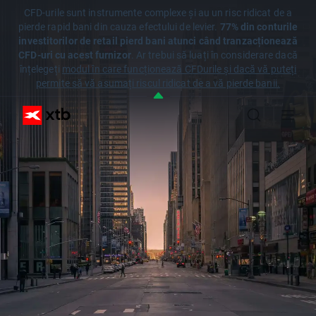
CFD-urile sunt instrumente complexe și au un risc ridicat de a
pierde rapid bani din cauza efectului de levier.
77% din conturile
investitorilor de retail pierd bani atunci când tranzacționează
CFD-uri cu acest furnizor
. Ar trebui să luați în considerare dacă
înțelegeți
modul în care funcționează CFDurile și dacă vă puteți
permite să vă asumați riscul ridicat de a vă pierde banii.