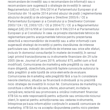
recomandare de investiții sau o recomandare de informații sau o
recomandare care sugerează o strategie de investiții în sensul
Regulamentului (UE) nr. 596/2014 al Parlamentului European și al
Consiliului din 16 aprilie 2014 privind abuzul de piață ( reglementarea
abuzului de piață) și de abrogare a Directivei 2003/6 / CE a
Parlamentului European și a Consiliului și a Directivelor Comisiei
2003/124 / CE, 2003/125 / CE și 2004/72 / CE și a Regulamentului
delegat (UE) 2016/958 al Comisiei din 9 596/2014 al Parlamentului
European și al Consiliului în ceea ce privește standardele tehnice de
reglementare pentru aranjamentele tehnice pentru prezentarea
obiectivă a recomandărilor de investiții sau a altor informații care
sugerează strategii de investiții și pentru dezvăluirea de interese
particulare sau indicații de conflicte de interese sau orice alte sfaturi,
inclusiv în domeniul consultanței în materie de investiții, în sensul
Legii privind tranzacționarea cu instrumente financiare din 29 iulie
2005 (de ex. Journal of Laws 2019, articolul 875, astfel cum a fost
modificat). Comunicarea de marketing este pregătită cu cea mai
mare diligență, obiectivitate, prezintă faptele cunoscute autorului la
data pregătirii și este lipsită de orice elemente de evaluare.
Comunicarea de marketing este pregătită fără a lua în considerare
nevoile clientului, situația sa financiară individuală și nu prezintă
nicio strategie de investiții în niciun fel. Comunicarea de marketing nu
constituie o ofertă de vânzare, oferire, abonament, invitație la
cumpărare, reclamă sau promovare a oricărui instrument financiar.
XTB SA nu este responsabilă pentru acțiunile sau omisiunile niciunui
client, în special pentru achiziționarea sau cedarea instrumente,
întreprinse pe baza informațiilor conținute în această comunicare de
marketing. XTB SA nu va accepta răspunderea pentru nicio pierdere