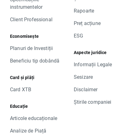
instrumentelor
Rapoarte
Client Professional
Preț acțiune
ESG
Economisește
Planuri de Investiții
Aspecte juridice
Beneficiu tip dobândă
Informații Legale
Sesizare
Card și plăți
Card XTB
Disclaimer
Știrile companiei
Educație
Articole educaționale
Analize de Piață