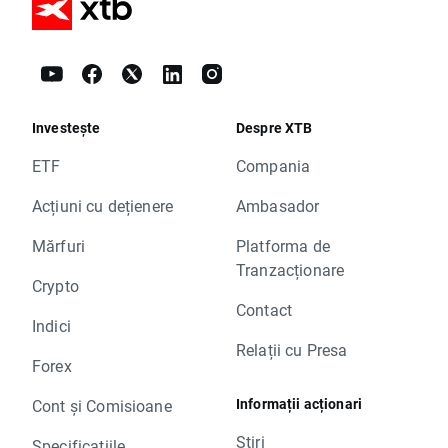
Investește
Despre XTB
ETF
Compania
Acțiuni cu dețienere
Ambasador
Mărfuri
Platforma de
Tranzacționare
Crypto
Contact
Indici
Relații cu Presa
Forex
Informații acționari
Cont și Comisioane
Știri
Specificațiile