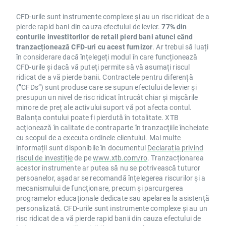
CFD-urile sunt instrumente complexe și au un risc ridicat de a
pierde rapid bani din cauza efectului de levier.
77% din
conturile investitorilor de retail pierd bani atunci când
tranzacționează CFD-uri cu acest furnizor
. Ar trebui să luați
în considerare dacă înțelegeți modul în care funcționează
CFD-urile și dacă vă puteți permite să vă asumați riscul
ridicat de a vă pierde banii. Contractele pentru diferență
(”CFDs”) sunt produse care se supun efectului de levier și
presupun un nivel de risc ridicat întrucât chiar și mișcările
minore de preț ale activului suport vă pot afecta contul.
Balanța contului poate fi pierdută în totalitate. XTB
acţionează în calitate de contraparte în tranzacţiile încheiate
cu scopul de a executa ordinele clientului. Mai multe
informații sunt disponibile în documentul
Declarația privind
riscul de investiție
de pe
www.xtb.com/ro
. Tranzacționarea
acestor instrumente ar putea să nu se potrivească tuturor
persoanelor, așadar se recomandă înțelegerea riscurilor și a
mecanismului de funcționare, precum și parcurgerea
programelor educaționale dedicate sau apelarea la asistență
personalizată. CFD-urile sunt instrumente complexe și au un
risc ridicat de a vă pierde rapid banii din cauza efectului de