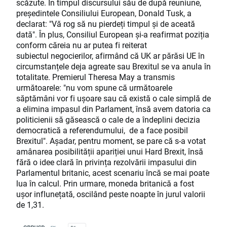
scăzute. În timpul discursului său de după reuniune,
președintele Consiliului European, Donald Tusk, a
declarat: "Vă rog să nu pierdeți timpul și de aceată
dată". În plus, Consiliul European și-a reafirmat poziția
conform căreia nu ar putea fi reiterat
subiectul negocierilor, afirmând că UK ar părăsi UE în
circumstanțele deja agreate sau Brexitul se va anula în
totalitate. Premierul Theresa May a transmis
următoarele: "nu vom spune că următoarele
săptămâni vor fi ușoare sau că există o cale simplă de
a elimina impasul din Parlament, însă avem datoria ca
politicienii să găsească o cale de a îndeplini decizia
democratică a referendumului, de a face posibil
Brexitul". Așadar, pentru moment, se pare că s-a votat
amânarea posibilității apariției unui Hard Brexit, însă
fără o idee clară în privința rezolvării impasului din
Parlamentul britanic, acest scenariu încă se mai poate
lua în calcul. Prin urmare, moneda britanică a fost
ușor influnețată, oscilând peste noapte în jurul valorii
de 1,31.