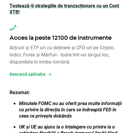
Testează-ți strategiile de tranzacționare cu un Cont
XTB!
Acces la peste 12100 de instrumente
Acțiuni și ETF-uri cu deținere și CFD-uri pe Crypto,
Indici, Forex și Mărfuri - toate într-un singur loc,
disponibile în limba română.
Descarcă aplicația
Rezumat:
Minutele FOMC nu au oferit prea multe informații
cu privire la direcția în care se îndreaptă FED în
ceea ce privește dobânda
UK și UE au ajuns la o înțelegere cu privire la o
extindere flexibilă a Brexit, termenul limită fiind