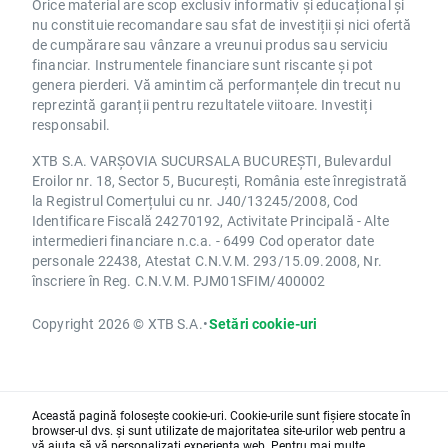
Orice material are scop exclusiv informativ și educațional și
nu constituie recomandare sau sfat de investiții și nici ofertă
de cumpărare sau vânzare a vreunui produs sau serviciu
financiar. Instrumentele financiare sunt riscante și pot
genera pierderi. Vă amintim că performanțele din trecut nu
reprezintă garanții pentru rezultatele viitoare. Investiți
responsabil.
XTB S.A. VARȘOVIA SUCURSALA BUCUREȘTI, Bulevardul
Eroilor nr. 18, Sector 5, București, România este înregistrată
la Registrul Comerțului cu nr. J40/13245/2008, Cod
Identificare Fiscală 24270192, Activitate Principală - Alte
intermedieri financiare n.c.a. - 6499 Cod operator date
personale 22438, Atestat C.N.V.M. 293/15.09.2008, Nr.
înscriere în Reg. C.N.V.M. PJM01SFIM/400002
Copyright 2026 © XTB S.A.
•
Setări cookie-uri
Această pagină folosește cookie-uri. Cookie-urile sunt fișiere stocate în
browser-ul dvs. și sunt utilizate de majoritatea site-urilor web pentru a
vă ajuta să vă personalizați experiența web. Pentru mai multe