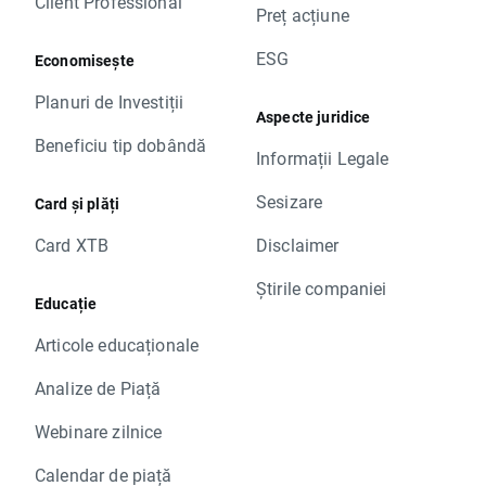
Client Professional
Preț acțiune
ESG
Economisește
Planuri de Investiții
Aspecte juridice
Beneficiu tip dobândă
Informații Legale
Sesizare
Card și plăți
Card XTB
Disclaimer
Știrile companiei
Educație
Articole educaționale
Analize de Piață
Webinare zilnice
Calendar de piață