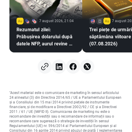
7 august 2026, 21:04
7 august 20
Rezumatul zilei:
Trei piețe de urmări
Prăbușirea dolarului după
săptămâna viitoare
datele NFP, aurul revine pe
(07.08.2026)
un trend ascendent
"Acest material este o comunicare de marketing în sensul articolului
24 alineatul (3) din Directiva 2014/65 / UE a Parlamentului European
și a Consiliului din 15 mai 2014 privind piețele de instrumente
financiare, și de modificare a Directivei 2002/92 / CE și a Directivei
2011 / 61 / UE (MiFID II). Comunicarea de marketing nu este o
recomandare de investiții sau o recomandare de informații sau o
recomandare care sugerează o strategie de investiții în sensul
Regulamentului (UE) nr. 596/2014 al Parlamentului European și al
Consiliului din 16 aprilie 2014 privind abuzul de piață ( reglementarea