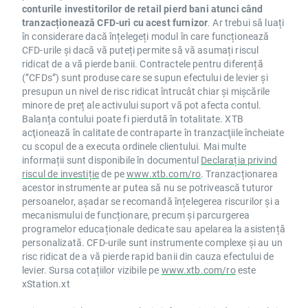
conturile investitorilor de retail pierd bani atunci când
tranzacționează CFD-uri cu acest furnizor
. Ar trebui să luați
în considerare dacă înțelegeți modul în care funcționează
CFD-urile și dacă vă puteți permite să vă asumați riscul
ridicat de a vă pierde banii. Contractele pentru diferență
(”CFDs”) sunt produse care se supun efectului de levier și
presupun un nivel de risc ridicat întrucât chiar și mișcările
minore de preț ale activului suport vă pot afecta contul.
Balanța contului poate fi pierdută în totalitate. XTB
acţionează în calitate de contraparte în tranzacţiile încheiate
cu scopul de a executa ordinele clientului. Mai multe
informații sunt disponibile în documentul
Declarația privind
riscul de investiție
de pe
www.xtb.com/ro
. Tranzacționarea
acestor instrumente ar putea să nu se potrivească tuturor
persoanelor, așadar se recomandă înțelegerea riscurilor și a
mecanismului de funcționare, precum și parcurgerea
programelor educaționale dedicate sau apelarea la asistență
personalizată. CFD-urile sunt instrumente complexe și au un
risc ridicat de a vă pierde rapid banii din cauza efectului de
levier. Sursa cotațiilor vizibile pe
www.xtb.com/ro
este
xStation.xt