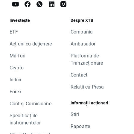
Investește
Despre XTB
ETF
Compania
Acțiuni cu dețienere
Ambasador
Mărfuri
Platforma de
Tranzacționare
Crypto
Contact
Indici
Relații cu Presa
Forex
Informații acționari
Cont și Comisioane
Știri
Specificațiile
instrumentelor
Rapoarte