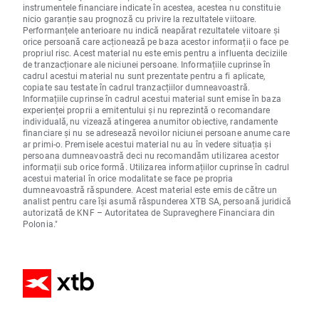
instrumentele financiare indicate în acestea, acestea nu constituie
nicio garanție sau prognoză cu privire la rezultatele viitoare.
Performanțele anterioare nu indică neapărat rezultatele viitoare și
orice persoană care acționează pe baza acestor informații o face pe
propriul risc. Acest material nu este emis pentru a influenta deciziile
de tranzacționare ale niciunei persoane. Informațiile cuprinse în
cadrul acestui material nu sunt prezentate pentru a fi aplicate,
copiate sau testate în cadrul tranzacțiilor dumneavoastră.
Informațiile cuprinse în cadrul acestui material sunt emise în baza
experienței proprii a emitentului și nu reprezintă o recomandare
individuală, nu vizează atingerea anumitor obiective, randamente
financiare și nu se adresează nevoilor niciunei persoane anume care
ar primi-o. Premisele acestui material nu au în vedere situația și
persoana dumneavoastră deci nu recomandăm utilizarea acestor
informații sub orice formă. Utilizarea informațiilor cuprinse în cadrul
acestui material în orice modalitate se face pe propria
dumneavoastră răspundere. Acest material este emis de către un
analist pentru care își asumă răspunderea XTB SA, persoană juridică
autorizată de KNF – Autoritatea de Supraveghere Financiara din
Polonia."