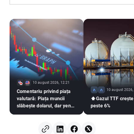
10 august 2026, 12:21
10 august 2026,
Comentariu privind piața
valutară: Piața muncii
⬆️Gazul TTF crește
slăbește dolarul, dar yenul
peste 6%
revine la tendința
descendentă