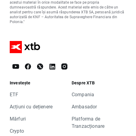
acestui material în orice modalitate se face pe propria
dumneavoastră răspundere. Acest material este emis de către un
analist pentru care își asumă răspunderea XTB SA, persoană juridică
autorizată de KNF – Autoritatea de Supraveghere Financiara din
Polonia."
Investește
Despre XTB
ETF
Compania
Acțiuni cu dețienere
Ambasador
Mărfuri
Platforma de
Tranzacționare
Crypto