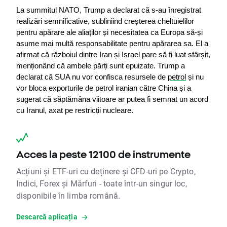
La summitul NATO, Trump a declarat că s-au înregistrat 
realizări semnificative, subliniind creșterea cheltuielilor 
pentru apărare ale aliaților și necesitatea ca Europa să-și 
asume mai multă responsabilitate pentru apărarea sa. El a 
afirmat că războiul dintre Iran și Israel pare să fi luat sfârșit, 
menționând că ambele părți sunt epuizate. Trump a 
declarat că SUA nu vor confisca resursele de 
petrol
 și nu 
vor bloca exporturile de petrol iranian către China și a 
sugerat că săptămâna viitoare ar putea fi semnat un acord 
cu Iranul, axat pe restricții nucleare.
Acces la peste 12100 de instrumente
Acțiuni și ETF-uri cu deținere și CFD-uri pe Crypto,
Indici, Forex și Mărfuri - toate într-un singur loc,
disponibile în limba română.
Descarcă aplicația