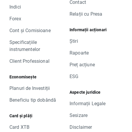
Contact
Indici
Relații cu Presa
Forex
Informații acționari
Cont și Comisioane
Știri
Specificațiile
instrumentelor
Rapoarte
Client Professional
Preț acțiune
ESG
Economisește
Planuri de Investiții
Aspecte juridice
Beneficiu tip dobândă
Informații Legale
Sesizare
Card și plăți
Card XTB
Disclaimer