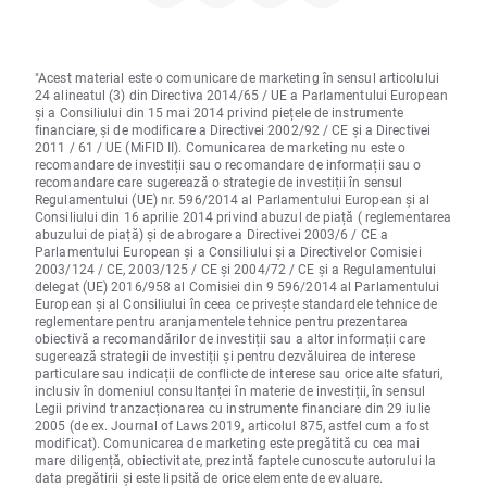
"Acest material este o comunicare de marketing în sensul articolului
24 alineatul (3) din Directiva 2014/65 / UE a Parlamentului European
și a Consiliului din 15 mai 2014 privind piețele de instrumente
financiare, și de modificare a Directivei 2002/92 / CE și a Directivei
2011 / 61 / UE (MiFID II). Comunicarea de marketing nu este o
recomandare de investiții sau o recomandare de informații sau o
recomandare care sugerează o strategie de investiții în sensul
Regulamentului (UE) nr. 596/2014 al Parlamentului European și al
Consiliului din 16 aprilie 2014 privind abuzul de piață ( reglementarea
abuzului de piață) și de abrogare a Directivei 2003/6 / CE a
Parlamentului European și a Consiliului și a Directivelor Comisiei
2003/124 / CE, 2003/125 / CE și 2004/72 / CE și a Regulamentului
delegat (UE) 2016/958 al Comisiei din 9 596/2014 al Parlamentului
European și al Consiliului în ceea ce privește standardele tehnice de
reglementare pentru aranjamentele tehnice pentru prezentarea
obiectivă a recomandărilor de investiții sau a altor informații care
sugerează strategii de investiții și pentru dezvăluirea de interese
particulare sau indicații de conflicte de interese sau orice alte sfaturi,
inclusiv în domeniul consultanței în materie de investiții, în sensul
Legii privind tranzacționarea cu instrumente financiare din 29 iulie
2005 (de ex. Journal of Laws 2019, articolul 875, astfel cum a fost
modificat). Comunicarea de marketing este pregătită cu cea mai
mare diligență, obiectivitate, prezintă faptele cunoscute autorului la
data pregătirii și este lipsită de orice elemente de evaluare.