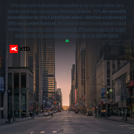
CFD-urile sunt instrumente complexe și au un risc ridicat de a
pierde rapid bani din cauza efectului de levier.
77% din conturile
investitorilor de retail pierd bani atunci când tranzacționează
CFD-uri cu acest furnizor
. Ar trebui să luați în considerare dacă
înțelegeți
modul în care funcționează CFDurile și dacă vă puteți
permite să vă asumați riscul ridicat de a vă pierde banii.