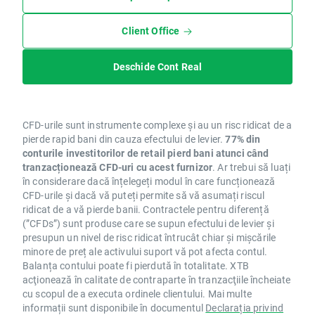
Client Office
Deschide Cont Real
CFD-urile sunt instrumente complexe și au un risc ridicat de a
pierde rapid bani din cauza efectului de levier.
77% din
conturile investitorilor de retail pierd bani atunci când
tranzacționează CFD-uri cu acest furnizor
. Ar trebui să luați
în considerare dacă înțelegeți modul în care funcționează
CFD-urile și dacă vă puteți permite să vă asumați riscul
ridicat de a vă pierde banii. Contractele pentru diferență
(”CFDs”) sunt produse care se supun efectului de levier și
presupun un nivel de risc ridicat întrucât chiar și mișcările
minore de preț ale activului suport vă pot afecta contul.
Balanța contului poate fi pierdută în totalitate. XTB
acţionează în calitate de contraparte în tranzacţiile încheiate
cu scopul de a executa ordinele clientului. Mai multe
informații sunt disponibile în documentul
Declarația privind