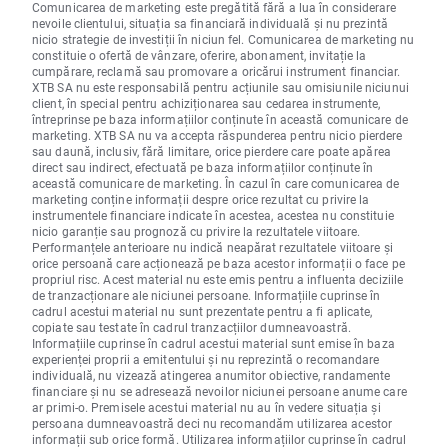
Comunicarea de marketing este pregătită fără a lua în considerare
nevoile clientului, situația sa financiară individuală și nu prezintă
nicio strategie de investiții în niciun fel. Comunicarea de marketing nu
constituie o ofertă de vânzare, oferire, abonament, invitație la
cumpărare, reclamă sau promovare a oricărui instrument financiar.
XTB SA nu este responsabilă pentru acțiunile sau omisiunile niciunui
client, în special pentru achiziționarea sau cedarea instrumente,
întreprinse pe baza informațiilor conținute în această comunicare de
marketing. XTB SA nu va accepta răspunderea pentru nicio pierdere
sau daună, inclusiv, fără limitare, orice pierdere care poate apărea
direct sau indirect, efectuată pe baza informațiilor conținute în
această comunicare de marketing. În cazul în care comunicarea de
marketing conține informații despre orice rezultat cu privire la
instrumentele financiare indicate în acestea, acestea nu constituie
nicio garanție sau prognoză cu privire la rezultatele viitoare.
Performanțele anterioare nu indică neapărat rezultatele viitoare și
orice persoană care acționează pe baza acestor informații o face pe
propriul risc. Acest material nu este emis pentru a influenta deciziile
de tranzacționare ale niciunei persoane. Informațiile cuprinse în
cadrul acestui material nu sunt prezentate pentru a fi aplicate,
copiate sau testate în cadrul tranzacțiilor dumneavoastră.
Informațiile cuprinse în cadrul acestui material sunt emise în baza
experienței proprii a emitentului și nu reprezintă o recomandare
individuală, nu vizează atingerea anumitor obiective, randamente
financiare și nu se adresează nevoilor niciunei persoane anume care
ar primi-o. Premisele acestui material nu au în vedere situația și
persoana dumneavoastră deci nu recomandăm utilizarea acestor
informații sub orice formă. Utilizarea informațiilor cuprinse în cadrul