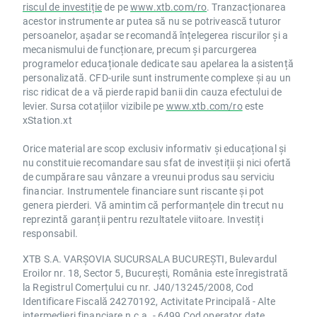
riscul de investiție
de pe
www.xtb.com/ro
. Tranzacționarea
acestor instrumente ar putea să nu se potrivească tuturor
persoanelor, așadar se recomandă înțelegerea riscurilor și a
mecanismului de funcționare, precum și parcurgerea
programelor educaționale dedicate sau apelarea la asistență
personalizată. CFD-urile sunt instrumente complexe și au un
risc ridicat de a vă pierde rapid banii din cauza efectului de
levier. Sursa cotațiilor vizibile pe
www.xtb.com/ro
este
xStation.xt
Orice material are scop exclusiv informativ și educațional și
nu constituie recomandare sau sfat de investiții și nici ofertă
de cumpărare sau vânzare a vreunui produs sau serviciu
financiar. Instrumentele financiare sunt riscante și pot
genera pierderi. Vă amintim că performanțele din trecut nu
reprezintă garanții pentru rezultatele viitoare. Investiți
responsabil.
XTB S.A. VARȘOVIA SUCURSALA BUCUREȘTI, Bulevardul
Eroilor nr. 18, Sector 5, București, România este înregistrată
la Registrul Comerțului cu nr. J40/13245/2008, Cod
Identificare Fiscală 24270192, Activitate Principală - Alte
intermedieri financiare n.c.a. - 6499 Cod operator date