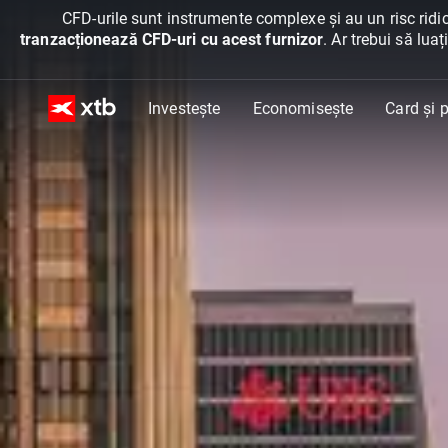
CFD-urile sunt instrumente complexe și au un risc ridic
tranzacționează CFD-uri cu acest furnizor
. Ar trebui să lua
Investește
Economisește
Card și p