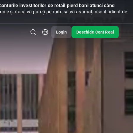
onturile investitorilor de retail pierd bani atunci când
ile și dacă vă puteți permite să vă asumați riscul ridicat de
Login
Deschide Cont Real