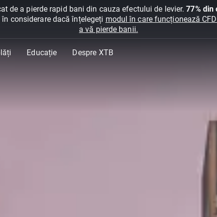
at de a pierde rapid bani din cauza efectului de levier.
77% din c
ți în considerare dacă înțelegeți
modul în care funcționează CFDur
a vă pierde banii.
lăți
Educație
Despre XTB