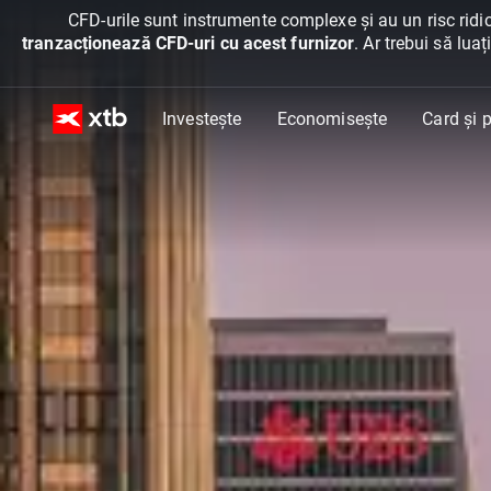
CFD-urile sunt instrumente complexe și au un risc ridic
tranzacționează CFD-uri cu acest furnizor
. Ar trebui să lua
Investește
Economisește
Card și p