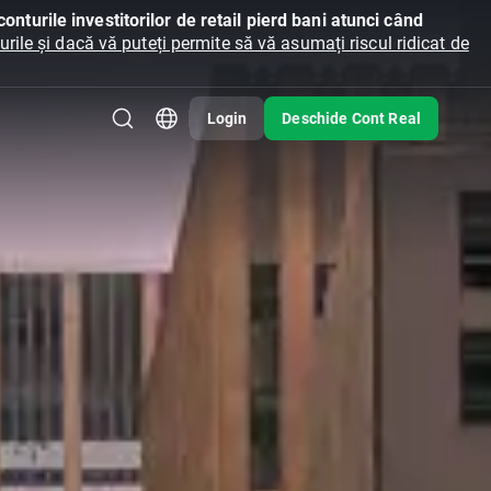
onturile investitorilor de retail pierd bani atunci când
ile și dacă vă puteți permite să vă asumați riscul ridicat de
Login
Deschide Cont Real