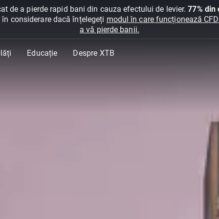
at de a pierde rapid bani din cauza efectului de levier.
77% din c
ți în considerare dacă înțelegeți
modul în care funcționează CFDur
a vă pierde banii.
lăți
Educație
Despre XTB