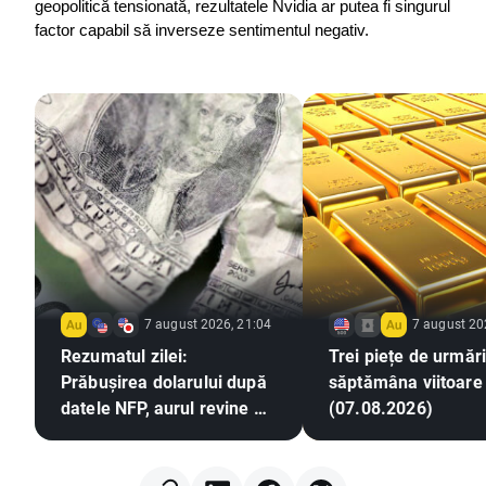
geopolitică tensionată, rezultatele Nvidia ar putea fi singurul 
factor capabil să inverseze sentimentul negativ.
7 august 2026, 21:04
7 august 20
Rezumatul zilei:
Trei piețe de urmări
Prăbușirea dolarului după
săptămâna viitoare
datele NFP, aurul revine pe
(07.08.2026)
un trend ascendent