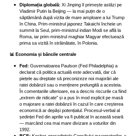
Diplomația globală:
 Xi Jinping îl primește astăzi pe 
Vladimir Putin la Beijing — la mai puțin de o 
săptămână după vizita de mare amploare a lui Trump 
în China. Prim-ministrul japonez Takaichi încheie un 
summit la Seul, prim-ministrul indian Modi se află la 
Roma, iar prim-ministrul maghiar Magyar efectuează 
prima sa vizită în străinătate, în Polonia.
📊 Economia și băncile centrale
Fed:
 Guvernatoarea Paulson (Fed Philadelphia) a 
declarat că politica actuală este adecvată, dar că 
piețele au dreptate să preconizeze noi majorări ale 
ratei dobânzii sau o menținere prelungită a acesteia. 
În comentariile ulterioare, ea a descris riscurile ca fiind 
„extrem de ridicate” și a pus în mod explicit pe masă 
o majorare a ratei dobânzii în cazul în care creșterea 
economică ar depăși potențialul. Procesul-verbal al 
ședinței Fed din aprilie va fi publicat în această seară 
— marcând cea mai mare divizare a voturilor din 
1992.