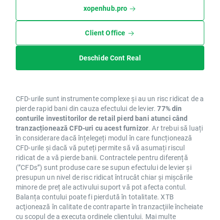
xopenhub.pro
Client Office
Deschide Cont Real
CFD-urile sunt instrumente complexe și au un risc ridicat de a
pierde rapid bani din cauza efectului de levier.
77% din
conturile investitorilor de retail pierd bani atunci când
tranzacționează CFD-uri cu acest furnizor
. Ar trebui să luați
în considerare dacă înțelegeți modul în care funcționează
CFD-urile și dacă vă puteți permite să vă asumați riscul
ridicat de a vă pierde banii. Contractele pentru diferență
(”CFDs”) sunt produse care se supun efectului de levier și
presupun un nivel de risc ridicat întrucât chiar și mișcările
minore de preț ale activului suport vă pot afecta contul.
Balanța contului poate fi pierdută în totalitate. XTB
acţionează în calitate de contraparte în tranzacţiile încheiate
cu scopul de a executa ordinele clientului. Mai multe