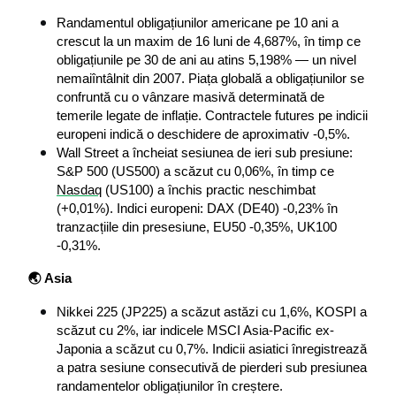
Randamentul obligațiunilor americane pe 10 ani a 
crescut la un maxim de 16 luni de 4,687%, în timp ce 
obligațiunile pe 30 de ani au atins 5,198% — un nivel 
nemaiîntâlnit din 2007. Piața globală a obligațiunilor se 
confruntă cu o vânzare masivă determinată de 
temerile legate de inflație. Contractele futures pe indicii 
europeni indică o deschidere de aproximativ -0,5%.
Wall Street a încheiat sesiunea de ieri sub presiune: 
S&P 500 (US500) a scăzut cu 0,06%, în timp ce 
Nasdaq
 (US100) a închis practic neschimbat 
(+0,01%). Indici europeni: DAX (DE40) -0,23% în 
tranzacțiile din presesiune, EU50 -0,35%, UK100 
-0,31%.
🌏 Asia
Nikkei 225 (JP225) a scăzut astăzi cu 1,6%, KOSPI a 
scăzut cu 2%, iar indicele MSCI Asia-Pacific ex-
Japonia a scăzut cu 0,7%. Indicii asiatici înregistrează 
a patra sesiune consecutivă de pierderi sub presiunea 
randamentelor obligațiunilor în creștere.