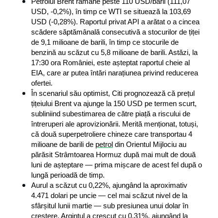
Petrolul Brent rămâne peste 110 USD/baril (111,07 
USD, -0,2%), în timp ce WTI se situează la 103,69 
USD (-0,28%). Raportul privat API a arătat o a cincea 
scădere săptămânală consecutivă a stocurilor de țiței 
de 9,1 milioane de barili, în timp ce stocurile de 
benzină au scăzut cu 5,8 milioane de barili. Astăzi, la 
17:30 ora României, este așteptat raportul cheie al 
EIA, care ar putea întări narațiunea privind reducerea 
ofertei.
În scenariul său optimist, Citi prognozează că prețul 
țițeiului Brent va ajunge la 150 USD pe termen scurt, 
subliniind subestimarea de către piață a riscului de 
întreruperi ale aprovizionării. Merită menționat, totuși, 
că două superpetroliere chineze care transportau 4 
milioane de barili de 
petrol
 din Orientul Mijlociu au 
părăsit Strâmtoarea Hormuz după mai mult de două 
luni de așteptare — prima mișcare de acest fel după o 
lungă perioadă de timp.
Aurul a scăzut cu 0,22%, ajungând la aproximativ 
4.471 dolari pe uncie — cel mai scăzut nivel de la 
sfârșitul lunii martie — sub presiunea unui dolar în 
creștere. Argintul a crescut cu 0,31%, ajungând la 