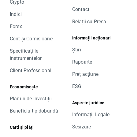
Crypto
Contact
Indici
Relații cu Presa
Forex
Informații acționari
Cont și Comisioane
Știri
Specificațiile
instrumentelor
Rapoarte
Client Professional
Preț acțiune
ESG
Economisește
Planuri de Investiții
Aspecte juridice
Beneficiu tip dobândă
Informații Legale
Sesizare
Card și plăți