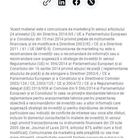
"Acest material este o comunicare de marketing în sensul articolului
24 alineatul (3) din Directiva 2014/65 / UE a Parlamentului European
și a Consiliului din 15 mai 2014 privind piețele de instrumente
financiare, și de modificare a Directivei 2002/92 / CE și a Directivei
2011 / 61 / UE (MiFID II). Comunicarea de marketing nu este o
recomandare de investiții sau o recomandare de informații sau o
recomandare care sugerează o strategie de investiții în sensul
Regulamentului (UE) nr. 596/2014 al Parlamentului European și al
Consiliului din 16 aprilie 2014 privind abuzul de piață ( reglementarea
abuzului de piață) și de abrogare a Directivei 2003/6 / CE a
Parlamentului European și a Consiliului și a Directivelor Comisiei
2003/124 / CE, 2003/125 / CE și 2004/72 / CE și a Regulamentului
delegat (UE) 2016/958 al Comisiei din 9 596/2014 al Parlamentului
European și al Consiliului în ceea ce privește standardele tehnice de
reglementare pentru aranjamentele tehnice pentru prezentarea
obiectivă a recomandărilor de investiții sau a altor informații care
sugerează strategii de investiții și pentru dezvăluirea de interese
particulare sau indicații de conflicte de interese sau orice alte sfaturi,
inclusiv în domeniul consultanței în materie de investiții, în sensul
Legii privind tranzacționarea cu instrumente financiare din 29 iulie
2005 (de ex. Journal of Laws 2019, articolul 875, astfel cum a fost
modificat). Comunicarea de marketing este pregătită cu cea mai
mare diligență, obiectivitate, prezintă faptele cunoscute autorului la