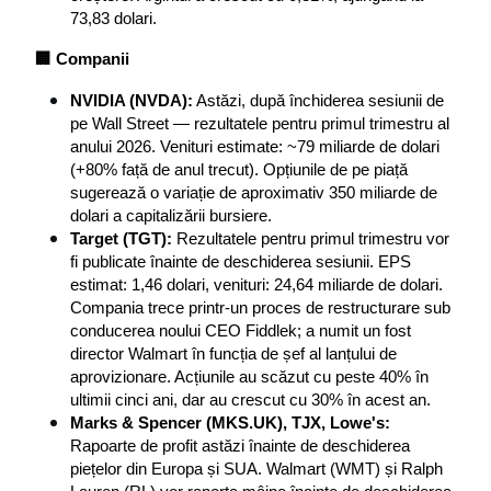
73,83 dolari.
🏢 Companii
NVIDIA (NVDA):
 Astăzi, după închiderea sesiunii de 
pe Wall Street — rezultatele pentru primul trimestru al 
anului 2026. Venituri estimate: ~79 miliarde de dolari 
(+80% față de anul trecut). Opțiunile de pe piață 
sugerează o variație de aproximativ 350 miliarde de 
dolari a capitalizării bursiere.
Target (TGT):
 Rezultatele pentru primul trimestru vor 
fi publicate înainte de deschiderea sesiunii. EPS 
estimat: 1,46 dolari, venituri: 24,64 miliarde de dolari. 
Compania trece printr-un proces de restructurare sub 
conducerea noului CEO Fiddlek; a numit un fost 
director Walmart în funcția de șef al lanțului de 
aprovizionare. Acțiunile au scăzut cu peste 40% în 
ultimii cinci ani, dar au crescut cu 30% în acest an.
Marks & Spencer (MKS.UK), TJX, Lowe's:
Rapoarte de profit astăzi înainte de deschiderea 
piețelor din Europa și SUA. Walmart (WMT) și Ralph 