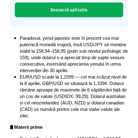
Descarcă aplicația
Paradoxal, yenul japonez este în prezent cea mai 
puternică monedă majoră, însă USD/JPY se menține 
stabil la 158,94–158,95 (puțin sub nivelul psihologic de 
159), unde dolarul s-a apreciat timp de șapte sesiuni 
consecutive, inversând aprecierea yenului în urma 
intervenției din 30 aprilie.
EUR/USD scade la 1,1599 — cel mai scăzut nivel de 
la 8 aprilie. GBP/USD se situează la 1,3394. Dolarul 
rămâne aproape de maximele de 6 săptămâni față de 
un coș de valute (USDIDX: 99,29). Dolarul australian 
și cel neozeelandez (AUD, NZD) și dolarul canadian 
(CAD) se numără printre cele mai slabe valute ale 
zilei.
🛢️ Materii prime