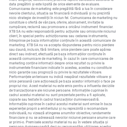
data pregătirii și este lipsită de orice elemente de evaluare.
Comunicarea de marketing este pregătită fără a lua în considerare
nevoile clientului, situația sa financiară individuală și nu prezintă
nicio strategie de investiții în niciun fel. Comunicarea de marketing nu
constituie o ofertă de vânzare, oferire, abonament, invitație la
cumpărare, reclamă sau promovare a oricărui instrument financiar.
XTB SA nu este responsabilă pentru acțiunile sau omisiunile niciunui
client, în special pentru achiziționarea sau cedarea instrumente,
întreprinse pe baza informațiilor conținute în această comunicare de
marketing. XTB SA nu va accepta răspunderea pentru nicio pierdere
sau daună, inclusiv, fără limitare, orice pierdere care poate apărea
direct sau indirect, efectuată pe baza informațiilor conținute în
această comunicare de marketing. În cazul în care comunicarea de
marketing conține informații despre orice rezultat cu privire la
instrumentele financiare indicate în acestea, acestea nu constituie
nicio garanție sau prognoză cu privire la rezultatele viitoare.
Performanțele anterioare nu indică neapărat rezultatele viitoare și
orice persoană care acționează pe baza acestor informații o face pe
propriul risc. Acest material nu este emis pentru a influenta deciziile
de tranzacționare ale niciunei persoane. Informațiile cuprinse în
cadrul acestui material nu sunt prezentate pentru a fi aplicate,
copiate sau testate în cadrul tranzacțiilor dumneavoastră.
Informațiile cuprinse în cadrul acestui material sunt emise în baza
experienței proprii a emitentului și nu reprezintă o recomandare
individuală, nu vizează atingerea anumitor obiective, randamente
financiare și nu se adresează nevoilor niciunei persoane anume care
ar primi-o. Premisele acestui material nu au în vedere situația și
persoana dumneavoastră deci nu recomandăm utilizarea acestor