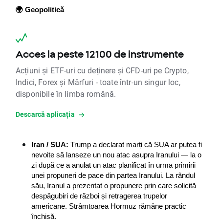
🌍 Geopolitică
Acces la peste 12100 de instrumente
Acțiuni și ETF-uri cu deținere și CFD-uri pe Crypto,
Indici, Forex și Mărfuri - toate într-un singur loc,
disponibile în limba română.
Descarcă aplicația
Iran / SUA:
 Trump a declarat marți că SUA ar putea fi 
nevoite să lanseze un nou atac asupra Iranului — la o 
zi după ce a anulat un atac planificat în urma primirii 
unei propuneri de pace din partea Iranului. La rândul 
său, Iranul a prezentat o propunere prin care solicită 
despăgubiri de război și retragerea trupelor 
americane. Strâmtoarea Hormuz rămâne practic 
închisă.