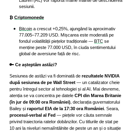
Lauren (RL) vor raporta mâine înainte de deschiderea 
sesiunii.
₿ 
Criptomonede
Bitcoin
 a crescut +0,25%, ajungând la aproximativ 
77.005–77.209 USD. Mișcarea este moderată pe 
fondul volatilității piețelor tradiționale — 
BTC
 se 
menține peste 77.000 USD, în ciuda sentimentului 
global de aversiune față de risc.
🔑 Ce așteptăm astăzi?
Sesiunea de astăzi va fi dominată de 
rezultatele NVIDIA 
după sesiunea de pe Wall Street
 — un catalizator cheie 
pentru întregul sector al tehnologiei și al AI. Mai devreme, 
atenția se va concentra pe datele 
CPI din Marea Britanie 
(în jur de 09:00 ora României)
, declarația guvernatorului 
Bailey și 
raportul EIA de la 17:30 ora României
. Seara, 
procesul-verbal al Fed
 — piețele vor căuta semnale 
privind traiectoria ratelor dobânzilor. Cu titlurile de stat pe 
10 ani la niveluri nemaiîntâlnite de peste un an și o situație 