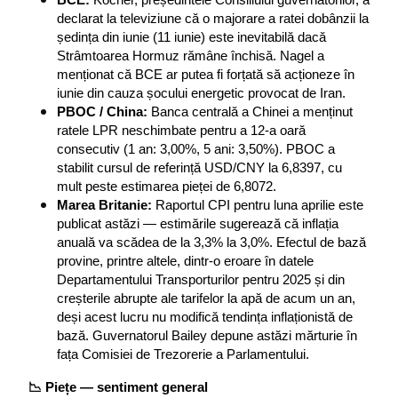
BCE:
 Kocher, președintele Consiliului guvernatorilor, a 
declarat la televiziune că o majorare a ratei dobânzii la 
ședința din iunie (11 iunie) este inevitabilă dacă 
Strâmtoarea Hormuz rămâne închisă. Nagel a 
menționat că BCE ar putea fi forțată să acționeze în 
iunie din cauza șocului energetic provocat de Iran.
PBOC / China:
 Banca centrală a Chinei a menținut 
ratele LPR neschimbate pentru a 12-a oară 
consecutiv (1 an: 3,00%, 5 ani: 3,50%). PBOC a 
stabilit cursul de referință USD/CNY la 6,8397, cu 
mult peste estimarea pieței de 6,8072.
Marea Britanie:
 Raportul CPI pentru luna aprilie este 
publicat astăzi — estimările sugerează că inflația 
anuală va scădea de la 3,3% la 3,0%. Efectul de bază 
provine, printre altele, dintr-o eroare în datele 
Departamentului Transporturilor pentru 2025 și din 
creșterile abrupte ale tarifelor la apă de acum un an, 
deși acest lucru nu modifică tendința inflaționistă de 
bază. Guvernatorul Bailey depune astăzi mărturie în 
fața Comisiei de Trezorerie a Parlamentului.
📉 Piețe — sentiment general