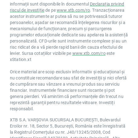
informații sunt disponibile în documentul
Declarația privind
riscul de investiție
de pe
www.xtb.com/ro
. Tranzacționarea
acestor instrumente ar putea să nu se potrivească tuturor
persoanelor, așadar se recomandă înțelegerea riscurilor și a
mecanismului de funcționare, precum și parcurgerea
programelor educaționale dedicate sau apelarea la asistență
personalizată. CFD-urile sunt instrumente complexe și au un
risc ridicat de a vă pierde rapid banii din cauza efectului de
levier. Sursa cotațiilor vizibile pe
www.xtb.com/ro
este
xStation.xt
Orice material are scop exclusiv informativ și educațional și
nu constituie recomandare sau sfat de investiții și nici ofertă
de cumpărare sau vânzare a vreunui produs sau serviciu
financiar. Instrumentele financiare sunt riscante și pot
genera pierderi. Vă amintim că performanțele din trecut nu
reprezintă garanții pentru rezultatele viitoare. Investiți
responsabil.
XTB S.A. VARȘOVIA SUCURSALA BUCUREȘTI, Bulevardul
Eroilor nr. 18, Sector 5, București, România este înregistrată
la Registrul Comerțului cu nr. J40/13245/2008, Cod