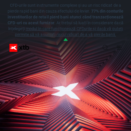
CFD-urile sunt instrumente complexe și au un risc ridicat de a
pierde rapid bani din cauza efectului de levier.
77% din conturile
investitorilor de retail pierd bani atunci când tranzacționează
CFD-uri cu acest furnizor
. Ar trebui să luați în considerare dacă
înțelegeți
modul în care funcționează CFDurile și dacă vă puteți
permite să vă asumați riscul ridicat de a vă pierde banii.