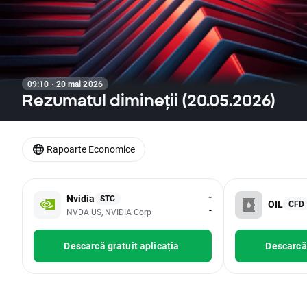
09:10 · 20 mai 2026
Rezumatul dimineții (20.05.2026)
Rapoarte Economice
-
Nvidia
STC
OIL
CFD
-
NVDA.US, NVIDIA Corp
Descarcă gratuit aplicația
Descarcă 