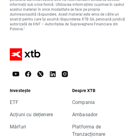
informații sub orice formă. Utilizarea informațiilor cuprinse în cadrul
acestui material în orice modalitate se face pe propria
dumneavoastră răspundere. Acest material este emis de către un
analist pentru care își asumă răspunderea XTB SA, persoană juridică
autorizată de KNF – Autoritatea de Supraveghere Financiara din
Polonia."
Investește
Despre XTB
ETF
Compania
Acțiuni cu dețienere
Ambasador
Mărfuri
Platforma de
Tranzacționare