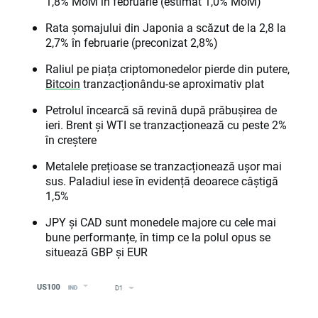
1,8% MoM în februarie (estimat 1,0% MoM)
Rata șomajului din Japonia a scăzut de la 2,8 la
2,7% în februarie (preconizat 2,8%)
Raliul pe piața criptomonedelor pierde din putere,
Bitcoin
tranzacționându-se aproximativ plat
Petrolul încearcă să revină după prăbușirea de
ieri. Brent și WTI se tranzacționează cu peste 2%
în creștere
Metalele prețioase se tranzacționează ușor mai
sus. Paladiul iese în evidență deoarece câștigă
1,5%
JPY și CAD sunt monedele majore cu cele mai
bune performanțe, în timp ce la polul opus se
situează GBP și EUR