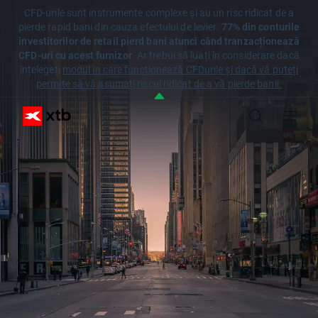
CFD-urile sunt instrumente complexe și au un risc ridicat de a
pierde rapid bani din cauza efectului de levier.
77% din conturile
investitorilor de retail pierd bani atunci când tranzacționează
CFD-uri cu acest furnizor
. Ar trebui să luați în considerare dacă
înțelegeți
modul în care funcționează CFDurile și dacă vă puteți
permite să vă asumați riscul ridicat de a vă pierde banii.