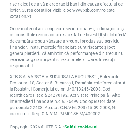
risc ridicat de a vă pierde rapid banii din cauza efectului de
levier. Sursa cotațiilor vizibile pe
www.xtb.com/ro
este
xStation.xt
Orice material are scop exclusiv informativ și educațional și
nu constituie recomandare sau sfat de investiții și nici ofertă
de cumpărare sau vânzare a vreunui produs sau serviciu
financiar. Instrumentele financiare sunt riscante și pot
genera pierderi. Vă amintim că performanțele din trecut nu
reprezintă garanții pentru rezultatele viitoare. Investiți
responsabil.
XTB S.A. VARȘOVIA SUCURSALA BUCUREȘTI, Bulevardul
Eroilor nr. 18, Sector 5, București, România este înregistrată
la Registrul Comerțului cu nr. J40/13245/2008, Cod
Identificare Fiscală 24270192, Activitate Principală - Alte
intermedieri financiare n.c.a. - 6499 Cod operator date
personale 22438, Atestat C.N.V.M. 293/15.09.2008, Nr.
înscriere în Reg. C.N.V.M. PJM01SFIM/400002
Copyright 2026 © XTB S.A.
•
Setări cookie-uri