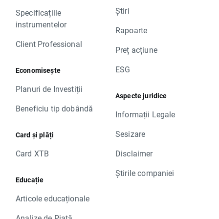
Știri
Specificațiile
instrumentelor
Rapoarte
Client Professional
Preț acțiune
ESG
Economisește
Planuri de Investiții
Aspecte juridice
Beneficiu tip dobândă
Informații Legale
Sesizare
Card și plăți
Card XTB
Disclaimer
Știrile companiei
Educație
Articole educaționale
Analize de Piață