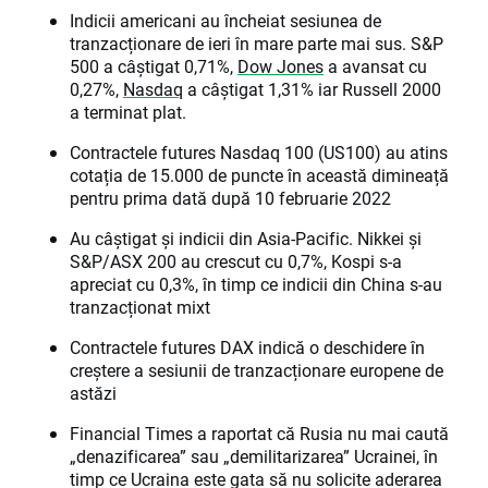
Indicii americani au încheiat sesiunea de
tranzacționare de ieri în mare parte mai sus. S&P
500 a câștigat 0,71%,
Dow Jones
a avansat cu
0,27%,
Nasdaq
a câștigat 1,31% iar Russell 2000
a terminat plat.
Contractele futures Nasdaq 100 (US100) au atins
cotația de 15.000 de puncte în această dimineață
pentru prima dată după 10 februarie 2022
Au câștigat și indicii din Asia-Pacific. Nikkei și
S&P/ASX 200 au crescut cu 0,7%, Kospi s-a
apreciat cu 0,3%, în timp ce indicii din China s-au
tranzacționat mixt
Contractele futures DAX indică o deschidere în
creștere a sesiunii de tranzacționare europene de
astăzi
Financial Times a raportat că Rusia nu mai caută
„denazificarea” sau „demilitarizarea” Ucrainei, în
timp ce Ucraina este gata să nu solicite aderarea