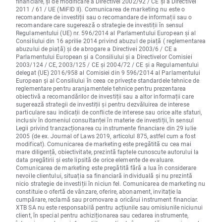
financiare, și de modificare a Directivei 2002/92 / CE și a Directivei
2011 / 61 / UE (MiFID II). Comunicarea de marketing nu este o
recomandare de investiții sau o recomandare de informații sau o
recomandare care sugerează o strategie de investiții în sensul
Regulamentului (UE) nr. 596/2014 al Parlamentului European și al
Consiliului din 16 aprilie 2014 privind abuzul de piață ( reglementarea
abuzului de piață) și de abrogare a Directivei 2003/6 / CE a
Parlamentului European și a Consiliului și a Directivelor Comisiei
2003/124 / CE, 2003/125 / CE și 2004/72 / CE și a Regulamentului
delegat (UE) 2016/958 al Comisiei din 9 596/2014 al Parlamentului
European și al Consiliului în ceea ce privește standardele tehnice de
reglementare pentru aranjamentele tehnice pentru prezentarea
obiectivă a recomandărilor de investiții sau a altor informații care
sugerează strategii de investiții și pentru dezvăluirea de interese
particulare sau indicații de conflicte de interese sau orice alte sfaturi,
inclusiv în domeniul consultanței în materie de investiții, în sensul
Legii privind tranzacționarea cu instrumente financiare din 29 iulie
2005 (de ex. Journal of Laws 2019, articolul 875, astfel cum a fost
modificat). Comunicarea de marketing este pregătită cu cea mai
mare diligență, obiectivitate, prezintă faptele cunoscute autorului la
data pregătirii și este lipsită de orice elemente de evaluare.
Comunicarea de marketing este pregătită fără a lua în considerare
nevoile clientului, situația sa financiară individuală și nu prezintă
nicio strategie de investiții în niciun fel. Comunicarea de marketing nu
constituie o ofertă de vânzare, oferire, abonament, invitație la
cumpărare, reclamă sau promovare a oricărui instrument financiar.
XTB SA nu este responsabilă pentru acțiunile sau omisiunile niciunui
client, în special pentru achiziționarea sau cedarea instrumente,