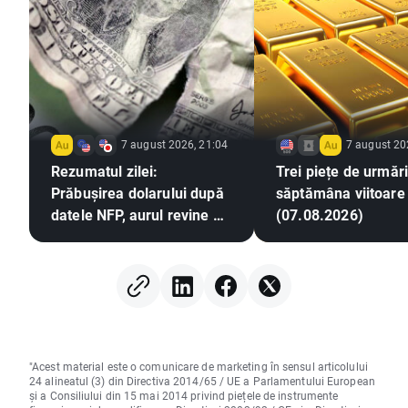
7 august 2026, 21:04
7 august 20
Rezumatul zilei:
Trei piețe de urmări
Prăbușirea dolarului după
săptămâna viitoare
datele NFP, aurul revine pe
(07.08.2026)
un trend ascendent
"Acest material este o comunicare de marketing în sensul articolului
24 alineatul (3) din Directiva 2014/65 / UE a Parlamentului European
și a Consiliului din 15 mai 2014 privind piețele de instrumente