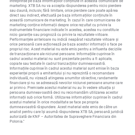
întreprinse pe baza informațiilor conținute în această comunicare de
marketing. XTB SA nu va accepta răspunderea pentru nicio pierdere
sau daună, inclusiv, fără limitare, orice pierdere care poate apărea
direct sau indirect, efectuată pe baza informațiilor conținute în
această comunicare de marketing. În cazul în care comunicarea de
marketing conține informații despre orice rezultat cu privire la
instrumentele financiare indicate în acestea, acestea nu constituie
nicio garanție sau prognoză cu privire la rezultatele viitoare.
Performanțele anterioare nu indică neapărat rezultatele viitoare și
orice persoană care acționează pe baza acestor informații o face pe
propriul risc. Acest material nu este emis pentru a influenta deciziile
de tranzacționare ale niciunei persoane. Informațiile cuprinse în
cadrul acestui material nu sunt prezentate pentru a fi aplicate,
copiate sau testate în cadrul tranzacțiilor dumneavoastră.
Informațiile cuprinse în cadrul acestui material sunt emise în baza
experienței proprii a emitentului și nu reprezintă o recomandare
individuală, nu vizează atingerea anumitor obiective, randamente
financiare și nu se adresează nevoilor niciunei persoane anume care
ar primi-o. Premisele acestui material nu au în vedere situația și
persoana dumneavoastră deci nu recomandăm utilizarea acestor
informații sub orice formă. Utilizarea informațiilor cuprinse în cadrul
acestui material în orice modalitate se face pe propria
dumneavoastră răspundere. Acest material este emis de către un
analist pentru care își asumă răspunderea XTB SA, persoană juridică
autorizată de KNF – Autoritatea de Supraveghere Financiara din
Polonia."