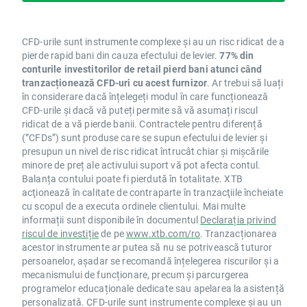
CFD-urile sunt instrumente complexe și au un risc ridicat de a
pierde rapid bani din cauza efectului de levier.
77% din
conturile investitorilor de retail pierd bani atunci când
tranzacționează CFD-uri cu acest furnizor
. Ar trebui să luați
în considerare dacă înțelegeți modul în care funcționează
CFD-urile și dacă vă puteți permite să vă asumați riscul
ridicat de a vă pierde banii. Contractele pentru diferență
(”CFDs”) sunt produse care se supun efectului de levier și
presupun un nivel de risc ridicat întrucât chiar și mișcările
minore de preț ale activului suport vă pot afecta contul.
Balanța contului poate fi pierdută în totalitate. XTB
acţionează în calitate de contraparte în tranzacţiile încheiate
cu scopul de a executa ordinele clientului. Mai multe
informații sunt disponibile în documentul
Declarația privind
riscul de investiție
de pe
www.xtb.com/ro
. Tranzacționarea
acestor instrumente ar putea să nu se potrivească tuturor
persoanelor, așadar se recomandă înțelegerea riscurilor și a
mecanismului de funcționare, precum și parcurgerea
programelor educaționale dedicate sau apelarea la asistență
personalizată. CFD-urile sunt instrumente complexe și au un