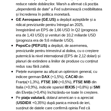
reduce ratele dobânzilor. Warsh a afirmat că poziția 
„dependentă de date” a Fed subminează credibilitatea 
și încrederea în politica monetară.
GE Aerospace (GE.US) 
a depășit așteptările și a 
ridicat previziunile pentru întregul an 2025, 
înregistrând un EPS de 1,66 USD în Q2 (prognoza 
era de 1,43 USD) și venituri de 10,2 miliarde USD 
(prognoza era de 9,6 miliarde USD).
PepsiCo (PEP.US)
 a depășit, de asemenea, 
previziunile pentru trimestrul al doilea, cu o creștere 
puternică la nivel internațional (EPS de 2,12 dolari) și 
planuri de extindere a liniilor de produse cu conținut 
redus sau fără zahăr.
Piețele europene au afișat un optimism general, cu 
indicee german 
DAX
 (+1,5%), 
CAC40
 din 
Franța(+1,3%), 
FTSE
100
 (+0,5%), 
FTSE
MIB
 din 
Italia (+0,9%), indicele spaniol 
IBX35
 (+0,8%) și 
SMI
din Elveția (+0,4%) închizându-se toate în creștere.
Pe 
piața valutară
, dolarul american s-a apreciat 
(
USDIDX
 +0,35%) după panica minoră de ieri, 
susținut de datele care confirmă opinia Fed că 