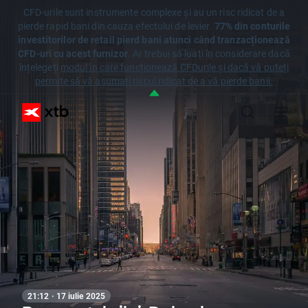
CFD-urile sunt instrumente complexe și au un risc ridicat de a
pierde rapid bani din cauza efectului de levier.
77% din conturile
investitorilor de retail pierd bani atunci când tranzacționează
CFD-uri cu acest furnizor
. Ar trebui să luați în considerare dacă
înțelegeți
modul în care funcționează CFDurile și dacă vă puteți
permite să vă asumați riscul ridicat de a vă pierde banii.
21:12 · 17 iulie 2025