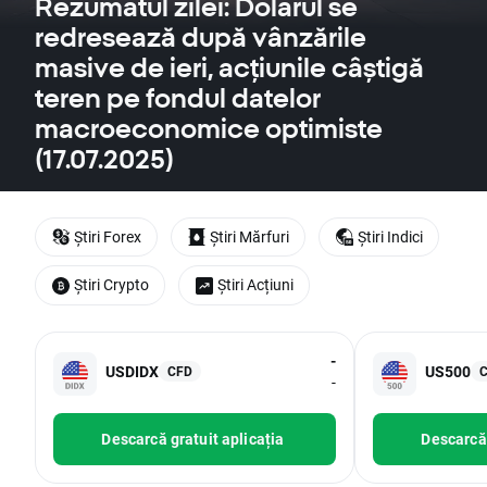
Rezumatul zilei: Dolarul se
redresează după vânzările
masive de ieri, acțiunile câștigă
teren pe fondul datelor
macroeconomice optimiste
(17.07.2025)
Știri Forex
Știri Mărfuri
Știri Indici
Știri Crypto
Știri Acțiuni
-
USDIDX
US500
CFD
-
Descarcă gratuit aplicația
Descarcă 