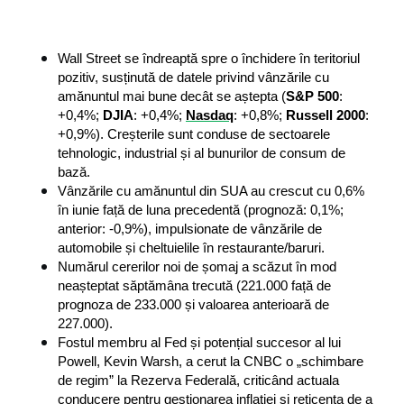
Wall Street se îndreaptă spre o închidere în teritoriul 
pozitiv, susținută de datele privind vânzările cu 
amănuntul mai bune decât se aștepta (
S&P 500
: 
+0,4%; 
DJIA
: +0,4%; 
Nasdaq
: +0,8%; 
Russell
2000
: 
+0,9%). Creșterile sunt conduse de sectoarele 
tehnologic, industrial și al bunurilor de consum de 
bază.
Vânzările cu amănuntul din SUA au crescut cu 0,6% 
în iunie față de luna precedentă (prognoză: 0,1%; 
anterior: -0,9%), impulsionate de vânzările de 
automobile și cheltuielile în restaurante/baruri.
Numărul cererilor noi de șomaj a scăzut în mod 
neașteptat săptămâna trecută (221.000 față de 
prognoza de 233.000 și valoarea anterioară de 
227.000).
Fostul membru al Fed și potențial succesor al lui 
Powell, Kevin Warsh, a cerut la CNBC o „schimbare 
de regim” la Rezerva Federală, criticând actuala 
conducere pentru gestionarea inflației și reticența de a 