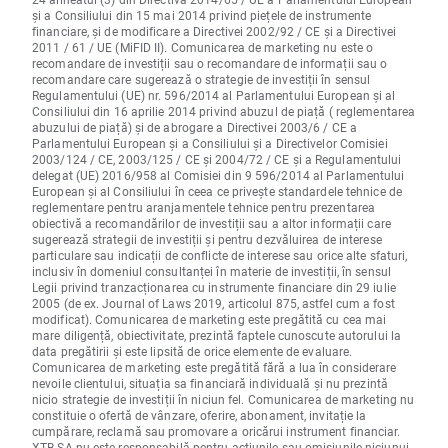
și a Consiliului din 15 mai 2014 privind piețele de instrumente
financiare, și de modificare a Directivei 2002/92 / CE și a Directivei
2011 / 61 / UE (MiFID II). Comunicarea de marketing nu este o
recomandare de investiții sau o recomandare de informații sau o
recomandare care sugerează o strategie de investiții în sensul
Regulamentului (UE) nr. 596/2014 al Parlamentului European și al
Consiliului din 16 aprilie 2014 privind abuzul de piață ( reglementarea
abuzului de piață) și de abrogare a Directivei 2003/6 / CE a
Parlamentului European și a Consiliului și a Directivelor Comisiei
2003/124 / CE, 2003/125 / CE și 2004/72 / CE și a Regulamentului
delegat (UE) 2016/958 al Comisiei din 9 596/2014 al Parlamentului
European și al Consiliului în ceea ce privește standardele tehnice de
reglementare pentru aranjamentele tehnice pentru prezentarea
obiectivă a recomandărilor de investiții sau a altor informații care
sugerează strategii de investiții și pentru dezvăluirea de interese
particulare sau indicații de conflicte de interese sau orice alte sfaturi,
inclusiv în domeniul consultanței în materie de investiții, în sensul
Legii privind tranzacționarea cu instrumente financiare din 29 iulie
2005 (de ex. Journal of Laws 2019, articolul 875, astfel cum a fost
modificat). Comunicarea de marketing este pregătită cu cea mai
mare diligență, obiectivitate, prezintă faptele cunoscute autorului la
data pregătirii și este lipsită de orice elemente de evaluare.
Comunicarea de marketing este pregătită fără a lua în considerare
nevoile clientului, situația sa financiară individuală și nu prezintă
nicio strategie de investiții în niciun fel. Comunicarea de marketing nu
constituie o ofertă de vânzare, oferire, abonament, invitație la
cumpărare, reclamă sau promovare a oricărui instrument financiar.
XTB SA nu este responsabilă pentru acțiunile sau omisiunile niciunui