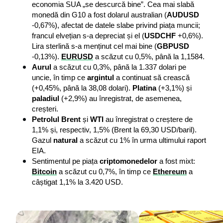
economia SUA „se descurcă bine”. Cea mai slabă 
monedă din G10 a fost dolarul australian (
AUDUSD
-0,67%), afectat de datele slabe privind piața muncii; 
francul elvețian s-a depreciat și el (
USDCHF
 +0,6%). 
Lira sterlină s-a menținut cel mai bine (
GBPUSD
-0,13%). 
EURUSD
 a scăzut cu 0,5%, până la 1,1584.
Aurul
 a scăzut cu 0,3%, până la 1.337 dolari pe 
uncie, în timp ce 
argintul
 a continuat să crească 
(+0,45%, până la 38,08 dolari). 
Platina
 (+3,1%) și 
paladiul
 (+2,9%) au înregistrat, de asemenea, 
creșteri.
Petrolul Brent
 și 
WTI
 au înregistrat o creștere de 
1,1% și, respectiv, 1,5% (Brent la 69,30 USD/baril). 
Gazul 
natural
 a scăzut cu 1% în urma ultimului raport 
EIA.
Sentimentul pe piața 
criptomonedelor
 a fost mixt: 
Bitcoin
 a scăzut cu 0,7%, în timp ce 
Ethereum
 a 
câștigat 1,1% la 3.420 USD.