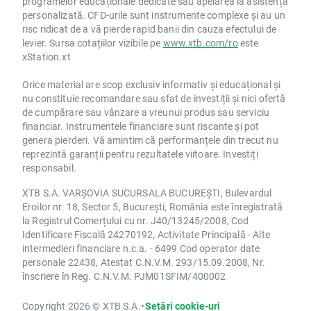
programelor educaționale dedicate sau apelarea la asistență
personalizată. CFD-urile sunt instrumente complexe și au un
risc ridicat de a vă pierde rapid banii din cauza efectului de
levier. Sursa cotațiilor vizibile pe
www.xtb.com/ro
este
xStation.xt
Orice material are scop exclusiv informativ și educațional și
nu constituie recomandare sau sfat de investiții și nici ofertă
de cumpărare sau vânzare a vreunui produs sau serviciu
financiar. Instrumentele financiare sunt riscante și pot
genera pierderi. Vă amintim că performanțele din trecut nu
reprezintă garanții pentru rezultatele viitoare. Investiți
responsabil.
XTB S.A. VARȘOVIA SUCURSALA BUCUREȘTI, Bulevardul
Eroilor nr. 18, Sector 5, București, România este înregistrată
la Registrul Comerțului cu nr. J40/13245/2008, Cod
Identificare Fiscală 24270192, Activitate Principală - Alte
intermedieri financiare n.c.a. - 6499 Cod operator date
personale 22438, Atestat C.N.V.M. 293/15.09.2008, Nr.
înscriere în Reg. C.N.V.M. PJM01SFIM/400002
Copyright 2026 © XTB S.A.
•
Setări cookie-uri