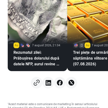
7 august 2026, 21:04
7 august 20
Rezumatul zilei:
Trei piețe de urmări
Prăbușirea dolarului după
săptămâna viitoare
datele NFP, aurul revine pe
(07.08.2026)
un trend ascendent
"Acest material este o comunicare de marketing în sensul articolului
24 alineatul (3) din Directiva 2014/65 / UE a Parlamentului European