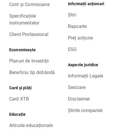
Informații acționari
Cont și Comisioane
Știri
Specificațiile
instrumentelor
Rapoarte
Client Professional
Preț acțiune
ESG
Economisește
Planuri de Investiții
Aspecte juridice
Beneficiu tip dobândă
Informații Legale
Sesizare
Card și plăți
Card XTB
Disclaimer
Știrile companiei
Educație
Articole educaționale