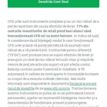
Deschide Cont Real
CFD-urile sunt instrumente complexe și au un risc ridicat de a
pierde rapid bani din cauza efectului de levier.
77% din
conturile investitorilor de retail pierd bani atunci când
tranzacționează CFD-uri cu acest furnizor
. Ar trebui să luați
în considerare dacă înțelegeți modul în care funcționează
CFD-urile și dacă vă puteți permite să vă asumați riscul
ridicat de a vă pierde banii. Contractele pentru diferență
(”CFDs”) sunt produse care se supun efectului de levier și
presupun un nivel de risc ridicat întrucât chiar și mișcările
minore de preț ale activului suport vă pot afecta contul.
Balanța contului poate fi pierdută în totalitate. XTB
acţionează în calitate de contraparte în tranzacţiile încheiate
cu scopul de a executa ordinele clientului. Mai multe
informații sunt disponibile în documentul
Declarația privind
riscul de investiție
de pe
www.xtb.com/ro
. Tranzacționarea
acestor instrumente ar putea să nu se potrivească tuturor
persoanelor, așadar se recomandă înțelegerea riscurilor și a
mecanismului de funcționare, precum și parcurgerea