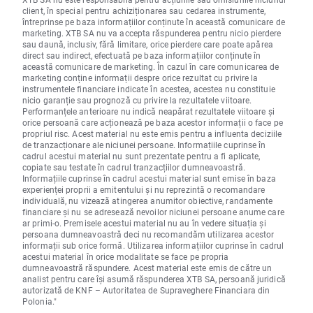
client, în special pentru achiziționarea sau cedarea instrumente,
întreprinse pe baza informațiilor conținute în această comunicare de
marketing. XTB SA nu va accepta răspunderea pentru nicio pierdere
sau daună, inclusiv, fără limitare, orice pierdere care poate apărea
direct sau indirect, efectuată pe baza informațiilor conținute în
această comunicare de marketing. În cazul în care comunicarea de
marketing conține informații despre orice rezultat cu privire la
instrumentele financiare indicate în acestea, acestea nu constituie
nicio garanție sau prognoză cu privire la rezultatele viitoare.
Performanțele anterioare nu indică neapărat rezultatele viitoare și
orice persoană care acționează pe baza acestor informații o face pe
propriul risc. Acest material nu este emis pentru a influenta deciziile
de tranzacționare ale niciunei persoane. Informațiile cuprinse în
cadrul acestui material nu sunt prezentate pentru a fi aplicate,
copiate sau testate în cadrul tranzacțiilor dumneavoastră.
Informațiile cuprinse în cadrul acestui material sunt emise în baza
experienței proprii a emitentului și nu reprezintă o recomandare
individuală, nu vizează atingerea anumitor obiective, randamente
financiare și nu se adresează nevoilor niciunei persoane anume care
ar primi-o. Premisele acestui material nu au în vedere situația și
persoana dumneavoastră deci nu recomandăm utilizarea acestor
informații sub orice formă. Utilizarea informațiilor cuprinse în cadrul
acestui material în orice modalitate se face pe propria
dumneavoastră răspundere. Acest material este emis de către un
analist pentru care își asumă răspunderea XTB SA, persoană juridică
autorizată de KNF – Autoritatea de Supraveghere Financiara din
Polonia."