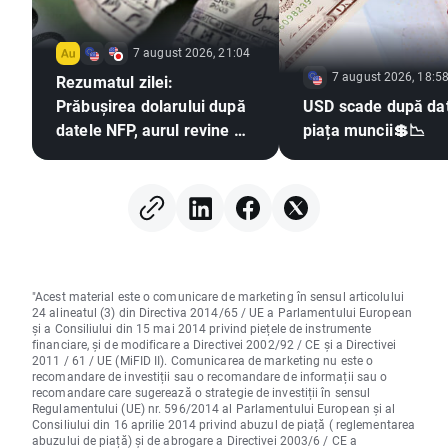
7 august 2026, 21:04
7 august 2026, 18:5
Rezumatul zilei:
Prăbușirea dolarului după
USD scade după dat
datele NFP, aurul revine pe
piața muncii💲📉
un trend ascendent
"Acest material este o comunicare de marketing în sensul articolului
24 alineatul (3) din Directiva 2014/65 / UE a Parlamentului European
și a Consiliului din 15 mai 2014 privind piețele de instrumente
financiare, și de modificare a Directivei 2002/92 / CE și a Directivei
2011 / 61 / UE (MiFID II). Comunicarea de marketing nu este o
recomandare de investiții sau o recomandare de informații sau o
recomandare care sugerează o strategie de investiții în sensul
Regulamentului (UE) nr. 596/2014 al Parlamentului European și al
Consiliului din 16 aprilie 2014 privind abuzul de piață ( reglementarea
abuzului de piață) și de abrogare a Directivei 2003/6 / CE a