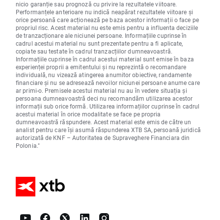
nicio garanție sau prognoză cu privire la rezultatele viitoare.
Performanțele anterioare nu indică neapărat rezultatele viitoare și
orice persoană care acționează pe baza acestor informații o face pe
propriul risc. Acest material nu este emis pentru a influenta deciziile
de tranzacționare ale niciunei persoane. Informațiile cuprinse în
cadrul acestui material nu sunt prezentate pentru a fi aplicate,
copiate sau testate în cadrul tranzacțiilor dumneavoastră.
Informațiile cuprinse în cadrul acestui material sunt emise în baza
experienței proprii a emitentului și nu reprezintă o recomandare
individuală, nu vizează atingerea anumitor obiective, randamente
financiare și nu se adresează nevoilor niciunei persoane anume care
ar primi-o. Premisele acestui material nu au în vedere situația și
persoana dumneavoastră deci nu recomandăm utilizarea acestor
informații sub orice formă. Utilizarea informațiilor cuprinse în cadrul
acestui material în orice modalitate se face pe propria
dumneavoastră răspundere. Acest material este emis de către un
analist pentru care își asumă răspunderea XTB SA, persoană juridică
autorizată de KNF – Autoritatea de Supraveghere Financiara din
Polonia."