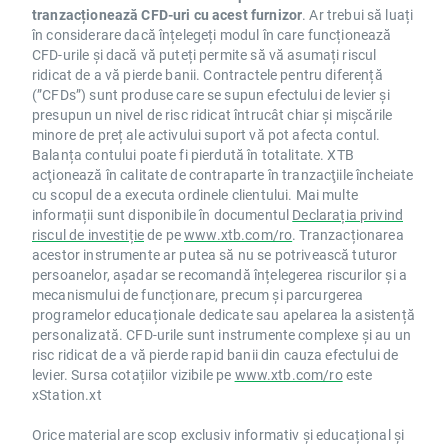
tranzacționează CFD-uri cu acest furnizor
. Ar trebui să luați
în considerare dacă înțelegeți modul în care funcționează
CFD-urile și dacă vă puteți permite să vă asumați riscul
ridicat de a vă pierde banii. Contractele pentru diferență
(”CFDs”) sunt produse care se supun efectului de levier și
presupun un nivel de risc ridicat întrucât chiar și mișcările
minore de preț ale activului suport vă pot afecta contul.
Balanța contului poate fi pierdută în totalitate. XTB
acţionează în calitate de contraparte în tranzacţiile încheiate
cu scopul de a executa ordinele clientului. Mai multe
informații sunt disponibile în documentul
Declarația privind
riscul de investiție
de pe
www.xtb.com/ro
. Tranzacționarea
acestor instrumente ar putea să nu se potrivească tuturor
persoanelor, așadar se recomandă înțelegerea riscurilor și a
mecanismului de funcționare, precum și parcurgerea
programelor educaționale dedicate sau apelarea la asistență
personalizată. CFD-urile sunt instrumente complexe și au un
risc ridicat de a vă pierde rapid banii din cauza efectului de
levier. Sursa cotațiilor vizibile pe
www.xtb.com/ro
este
xStation.xt
Orice material are scop exclusiv informativ și educațional și