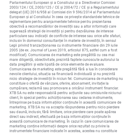
Parlamentului European și a Consiliului și a Directivelor Comisiei
2003/124 / CE, 2003/125 / CE și 2004/72 / CE și a Regulamentului
delegat (UE) 2016/958 al Comisiei din 9 596/2014 al Parlamentului
European și al Consiliului în ceea ce privește standardele tehnice de
reglementare pentru aranjamentele tehnice pentru prezentarea
obiectivă a recomandărilor de investiții sau a altor informații care
sugerează strategii de investiții și pentru dezvăluirea de interese
particulare sau indicații de conflicte de interese sau orice alte sfaturi,
inclusiv în domeniul consultanței în materie de investiții, în sensul
Legii privind tranzacționarea cu instrumente financiare din 29 iulie
2005 (de ex. Journal of Laws 2019, articolul 875, astfel cum a fost
modificat). Comunicarea de marketing este pregătită cu cea mai
mare diligență, obiectivitate, prezintă faptele cunoscute autorului la
data pregătirii și este lipsită de orice elemente de evaluare.
Comunicarea de marketing este pregătită fără a lua în considerare
nevoile clientului, situația sa financiară individuală și nu prezintă
nicio strategie de investiții în niciun fel. Comunicarea de marketing nu
constituie o ofertă de vânzare, oferire, abonament, invitație la
cumpărare, reclamă sau promovare a oricărui instrument financiar.
XTB SA nu este responsabilă pentru acțiunile sau omisiunile niciunui
client, în special pentru achiziționarea sau cedarea instrumente,
întreprinse pe baza informațiilor conținute în această comunicare de
marketing. XTB SA nu va accepta răspunderea pentru nicio pierdere
sau daună, inclusiv, fără limitare, orice pierdere care poate apărea
direct sau indirect, efectuată pe baza informațiilor conținute în
această comunicare de marketing. În cazul în care comunicarea de
marketing conține informații despre orice rezultat cu privire la
instrumentele financiare indicate în acestea, acestea nu constituie