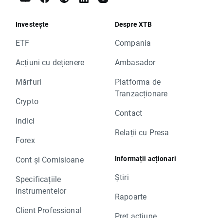
Investește
Despre XTB
ETF
Compania
Acțiuni cu dețienere
Ambasador
Mărfuri
Platforma de
Tranzacționare
Crypto
Contact
Indici
Relații cu Presa
Forex
Informații acționari
Cont și Comisioane
Știri
Specificațiile
instrumentelor
Rapoarte
Client Professional
Preț acțiune