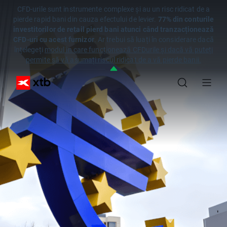
CFD-urile sunt instrumente complexe și au un risc ridicat de a
pierde rapid bani din cauza efectului de levier.
77% din conturile
investitorilor de retail pierd bani atunci când tranzacționează
CFD-uri cu acest furnizor
. Ar trebui să luați în considerare dacă
înțelegeți
modul în care funcționează CFDurile și dacă vă puteți
permite să vă asumați riscul ridicat de a vă pierde banii.