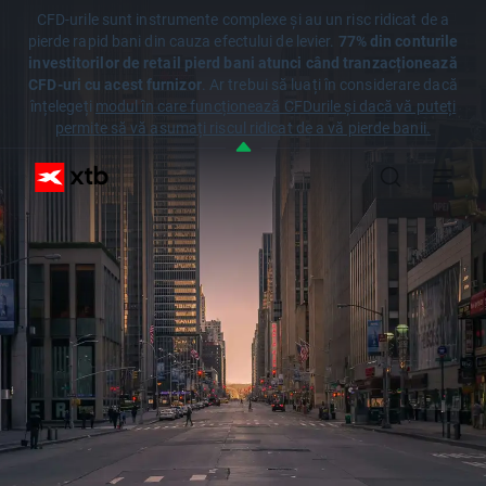
CFD-urile sunt instrumente complexe și au un risc ridicat de a
pierde rapid bani din cauza efectului de levier.
77% din conturile
investitorilor de retail pierd bani atunci când tranzacționează
CFD-uri cu acest furnizor
. Ar trebui să luați în considerare dacă
înțelegeți
modul în care funcționează CFDurile și dacă vă puteți
permite să vă asumați riscul ridicat de a vă pierde banii.