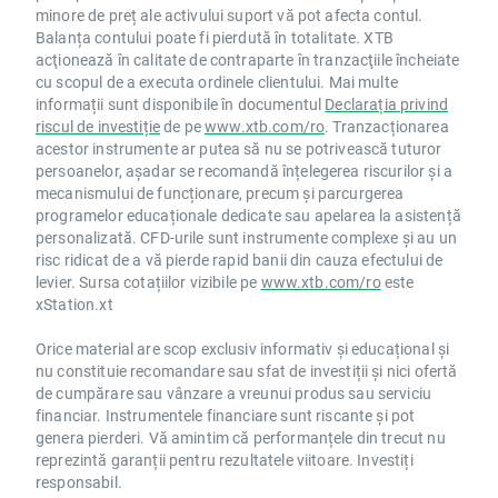
minore de preț ale activului suport vă pot afecta contul.
Balanța contului poate fi pierdută în totalitate. XTB
acţionează în calitate de contraparte în tranzacţiile încheiate
cu scopul de a executa ordinele clientului. Mai multe
informații sunt disponibile în documentul
Declarația privind
riscul de investiție
de pe
www.xtb.com/ro
. Tranzacționarea
acestor instrumente ar putea să nu se potrivească tuturor
persoanelor, așadar se recomandă înțelegerea riscurilor și a
mecanismului de funcționare, precum și parcurgerea
programelor educaționale dedicate sau apelarea la asistență
personalizată. CFD-urile sunt instrumente complexe și au un
risc ridicat de a vă pierde rapid banii din cauza efectului de
levier. Sursa cotațiilor vizibile pe
www.xtb.com/ro
este
xStation.xt
Orice material are scop exclusiv informativ și educațional și
nu constituie recomandare sau sfat de investiții și nici ofertă
de cumpărare sau vânzare a vreunui produs sau serviciu
financiar. Instrumentele financiare sunt riscante și pot
genera pierderi. Vă amintim că performanțele din trecut nu
reprezintă garanții pentru rezultatele viitoare. Investiți
responsabil.