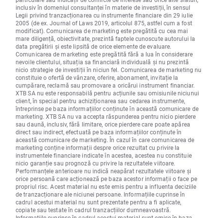
inclusiv în domeniul consultanței în materie de investiții, în sensul
Legii privind tranzacționarea cu instrumente financiare din 29 iulie
2005 (de ex. Journal of Laws 2019, articolul 875, astfel cum a fost
modificat). Comunicarea de marketing este pregătită cu cea mai
mare diligență, obiectivitate, prezintă faptele cunoscute autorului la
data pregătirii și este lipsită de orice elemente de evaluare.
Comunicarea de marketing este pregătită fără a lua în considerare
nevoile clientului, situația sa financiară individuală și nu prezintă
nicio strategie de investiții în niciun fel. Comunicarea de marketing nu
constituie o ofertă de vânzare, oferire, abonament, invitație la
cumpărare, reclamă sau promovare a oricărui instrument financiar.
XTB SA nu este responsabilă pentru acțiunile sau omisiunile niciunui
client, în special pentru achiziționarea sau cedarea instrumente,
întreprinse pe baza informațiilor conținute în această comunicare de
marketing. XTB SA nu va accepta răspunderea pentru nicio pierdere
sau daună, inclusiv, fără limitare, orice pierdere care poate apărea
direct sau indirect, efectuată pe baza informațiilor conținute în
această comunicare de marketing. În cazul în care comunicarea de
marketing conține informații despre orice rezultat cu privire la
instrumentele financiare indicate în acestea, acestea nu constituie
nicio garanție sau prognoză cu privire la rezultatele viitoare.
Performanțele anterioare nu indică neapărat rezultatele viitoare și
orice persoană care acționează pe baza acestor informații o face pe
propriul risc. Acest material nu este emis pentru a influenta deciziile
de tranzacționare ale niciunei persoane. Informațiile cuprinse în
cadrul acestui material nu sunt prezentate pentru a fi aplicate,
copiate sau testate în cadrul tranzacțiilor dumneavoastră.
Informațiile cuprinse în cadrul acestui material sunt emise în baza