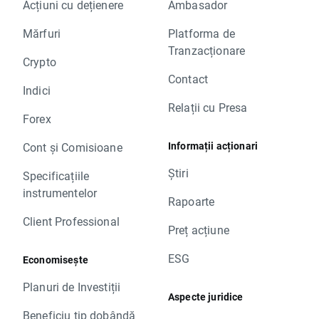
Acțiuni cu dețienere
Ambasador
Mărfuri
Platforma de
Tranzacționare
Crypto
Contact
Indici
Relații cu Presa
Forex
Informații acționari
Cont și Comisioane
Știri
Specificațiile
instrumentelor
Rapoarte
Client Professional
Preț acțiune
ESG
Economisește
Planuri de Investiții
Aspecte juridice
Beneficiu tip dobândă