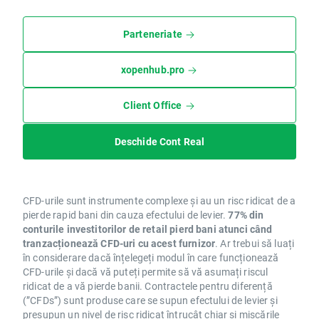
Parteneriate
xopenhub.pro
Client Office
Deschide Cont Real
CFD-urile sunt instrumente complexe și au un risc ridicat de a
pierde rapid bani din cauza efectului de levier.
77% din
conturile investitorilor de retail pierd bani atunci când
tranzacționează CFD-uri cu acest furnizor
. Ar trebui să luați
în considerare dacă înțelegeți modul în care funcționează
CFD-urile și dacă vă puteți permite să vă asumați riscul
ridicat de a vă pierde banii. Contractele pentru diferență
(”CFDs”) sunt produse care se supun efectului de levier și
presupun un nivel de risc ridicat întrucât chiar și mișcările