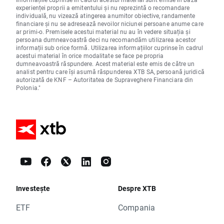
experienței proprii a emitentului și nu reprezintă o recomandare
individuală, nu vizează atingerea anumitor obiective, randamente
financiare și nu se adresează nevoilor niciunei persoane anume care
ar primi-o. Premisele acestui material nu au în vedere situația și
persoana dumneavoastră deci nu recomandăm utilizarea acestor
informații sub orice formă. Utilizarea informațiilor cuprinse în cadrul
acestui material în orice modalitate se face pe propria
dumneavoastră răspundere. Acest material este emis de către un
analist pentru care își asumă răspunderea XTB SA, persoană juridică
autorizată de KNF – Autoritatea de Supraveghere Financiara din
Polonia."
Investește
Despre XTB
ETF
Compania