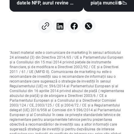
datele NFP, aurul revine pe
piața muncii💲📉
un trend ascendent
"Acest material este o comunicare de marketing în sensul articolului
24 alineatul (3) din Directiva 2014/65 / UE a Parlamentului European
și a Consiliului din 15 mai 2014 privind piețele de instrumente
financiare, și de modificare a Directivei 2002/92 / CE și a Directivei
2011 / 61 / UE (MiFID II). Comunicarea de marketing nu este o
recomandare de investiții sau o recomandare de informații sau o
recomandare care sugerează o strategie de investiții în sensul
Regulamentului (UE) nr. 596/2014 al Parlamentului European și al
Consiliului din 16 aprilie 2014 privind abuzul de piață ( reglementarea
abuzului de piață) și de abrogare a Directivei 2003/6 / CE a
Parlamentului European și a Consiliului și a Directivelor Comisiei
2003/124 / CE, 2003/125 / CE și 2004/72 / CE și a Regulamentului
delegat (UE) 2016/958 al Comisiei din 9 596/2014 al Parlamentului
European și al Consiliului în ceea ce privește standardele tehnice de
reglementare pentru aranjamentele tehnice pentru prezentarea
obiectivă a recomandărilor de investiții sau a altor informații care
sugerează strategii de investiții și pentru dezvăluirea de interese
particulare sau indicații de conflicte de interese sau orice alte sfaturi,