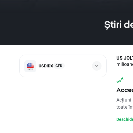
Știri 
US JOL
milioane
USDIDX
CFD
Acces
Acțiuni 
toate în
Deschid