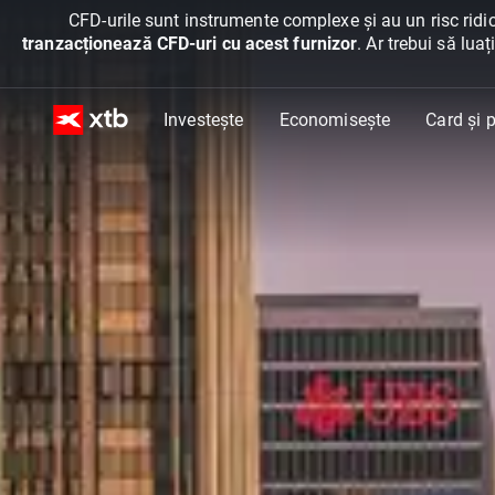
CFD-urile sunt instrumente complexe și au un risc ridic
tranzacționează CFD-uri cu acest furnizor
. Ar trebui să lua
Investește
Economisește
Card și p