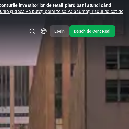
onturile investitorilor de retail pierd bani atunci când
ile și dacă vă puteți permite să vă asumați riscul ridicat de
Login
Deschide Cont Real