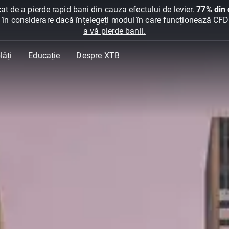
at de a pierde rapid bani din cauza efectului de levier.
77% din c
ți în considerare dacă înțelegeți
modul în care funcționează CFDur
a vă pierde banii.
lăți
Educație
Despre XTB