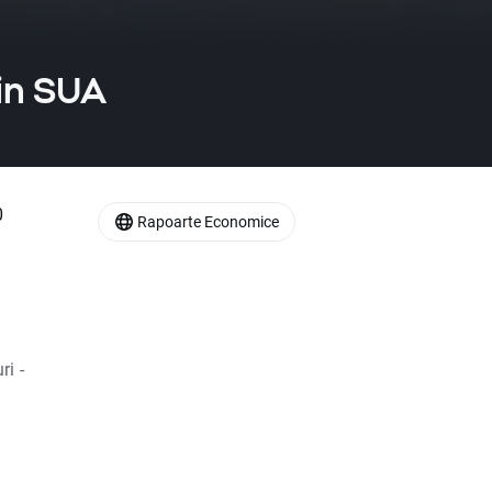
din SUA
0
Rapoarte Economice
ri -