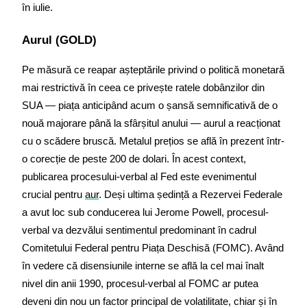
în iulie.
Aurul (GOLD)
Pe măsură ce reapar așteptările privind o politică monetară 
mai restrictivă în ceea ce privește ratele dobânzilor din 
SUA — piața anticipând acum o șansă semnificativă de o 
nouă majorare până la sfârșitul anului — aurul a reacționat 
cu o scădere bruscă. Metalul prețios se află în prezent într-
o corecție de peste 200 de dolari. În acest context, 
publicarea procesului-verbal al Fed este evenimentul 
crucial pentru 
aur
. Deși ultima ședință a Rezervei Federale 
a avut loc sub conducerea lui Jerome Powell, procesul-
verbal va dezvălui sentimentul predominant în cadrul 
Comitetului Federal pentru Piața Deschisă (FOMC). Având 
în vedere că disensiunile interne se află la cel mai înalt 
nivel din anii 1990, procesul-verbal al FOMC ar putea 
deveni din nou un factor principal de volatilitate, chiar și în 