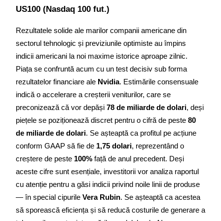
US100 (Nasdaq 100 fut.)
Rezultatele solide ale marilor companii americane din 
sectorul tehnologic și previziunile optimiste au împins 
indicii americani la noi maxime istorice aproape zilnic. 
Piața se confruntă acum cu un test decisiv sub forma 
rezultatelor financiare ale 
Nvidia
. Estimările consensuale 
indică o accelerare a creșterii veniturilor, care se 
preconizează că vor depăși 
78 de miliarde de dolari
, deși 
piețele se poziționează discret pentru o cifră de peste 
80 
de miliarde de dolari
. Se așteaptă ca profitul pe acțiune 
conform GAAP să fie de 
1,75 dolari
, reprezentând o 
creștere de peste 
100%
 față de anul precedent. Deși 
aceste cifre sunt esențiale, investitorii vor analiza raportul 
cu atenție pentru a găsi indicii privind noile linii de produse 
— în special cipurile 
Vera Rubin
. Se așteaptă ca acestea 
să sporească eficiența și să reducă costurile de generare a 