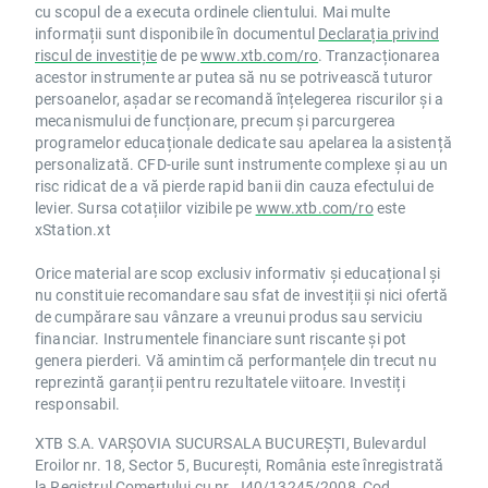
cu scopul de a executa ordinele clientului. Mai multe
informații sunt disponibile în documentul
Declarația privind
riscul de investiție
de pe
www.xtb.com/ro
. Tranzacționarea
acestor instrumente ar putea să nu se potrivească tuturor
persoanelor, așadar se recomandă înțelegerea riscurilor și a
mecanismului de funcționare, precum și parcurgerea
programelor educaționale dedicate sau apelarea la asistență
personalizată. CFD-urile sunt instrumente complexe și au un
risc ridicat de a vă pierde rapid banii din cauza efectului de
levier. Sursa cotațiilor vizibile pe
www.xtb.com/ro
este
xStation.xt
Orice material are scop exclusiv informativ și educațional și
nu constituie recomandare sau sfat de investiții și nici ofertă
de cumpărare sau vânzare a vreunui produs sau serviciu
financiar. Instrumentele financiare sunt riscante și pot
genera pierderi. Vă amintim că performanțele din trecut nu
reprezintă garanții pentru rezultatele viitoare. Investiți
responsabil.
XTB S.A. VARȘOVIA SUCURSALA BUCUREȘTI, Bulevardul
Eroilor nr. 18, Sector 5, București, România este înregistrată
la Registrul Comerțului cu nr. J40/13245/2008, Cod