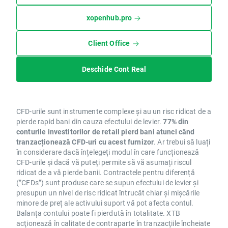
xopenhub.pro
Client Office
Deschide Cont Real
CFD-urile sunt instrumente complexe și au un risc ridicat de a
pierde rapid bani din cauza efectului de levier.
77% din
conturile investitorilor de retail pierd bani atunci când
tranzacționează CFD-uri cu acest furnizor
. Ar trebui să luați
în considerare dacă înțelegeți modul în care funcționează
CFD-urile și dacă vă puteți permite să vă asumați riscul
ridicat de a vă pierde banii. Contractele pentru diferență
(”CFDs”) sunt produse care se supun efectului de levier și
presupun un nivel de risc ridicat întrucât chiar și mișcările
minore de preț ale activului suport vă pot afecta contul.
Balanța contului poate fi pierdută în totalitate. XTB
acţionează în calitate de contraparte în tranzacţiile încheiate