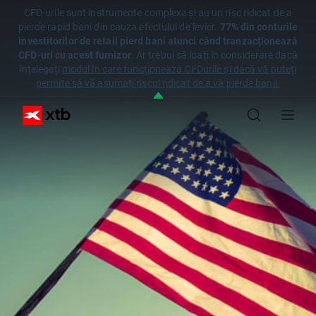
CFD-urile sunt instrumente complexe și au un risc ridicat de a
pierde rapid bani din cauza efectului de levier.
77% din conturile
investitorilor de retail pierd bani atunci când tranzacționează
CFD-uri cu acest furnizor
. Ar trebui să luați în considerare dacă
înțelegeți
modul în care funcționează CFDurile și dacă vă puteți
permite să vă asumați riscul ridicat de a vă pierde banii.