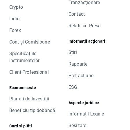
Tranzacționare
Crypto
Contact
Indici
Relații cu Presa
Forex
Informații acționari
Cont și Comisioane
Știri
Specificațiile
instrumentelor
Rapoarte
Client Professional
Preț acțiune
ESG
Economisește
Planuri de Investiții
Aspecte juridice
Beneficiu tip dobândă
Informații Legale
Sesizare
Card și plăți