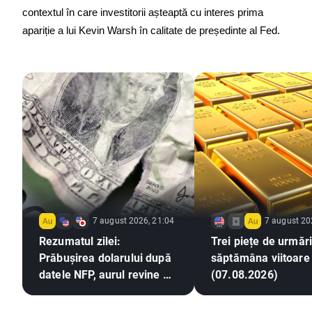
contextul în care investitorii așteaptă cu interes prima 
apariție a lui Kevin Warsh în calitate de președinte al Fed.
7 august 2026, 21:04
7 august 20
Rezumatul zilei:
Trei piețe de urmări
Prăbușirea dolarului după
săptămâna viitoare
datele NFP, aurul revine pe
(07.08.2026)
un trend ascendent