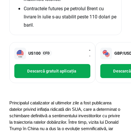
Contractele futures pe petrolul Brent cu
livrare în iulie s-au stabilit peste 110 dolari pe
baril.
-
US100
GBP/US
CFD
-
Descarcă gratuit aplicația
Descarcă 
Principalul catalizator al ultimelor zile a fost publicarea 
datelor privind inflația ridicată din SUA, care a determinat o 
schimbare definitivă a sentimentului investitorilor cu privire 
la traiectoria ratelor dobânzilor. Între timp, vizita lui Donald 
Trump în China nu a dus la o evoluție semnificativă, iar 