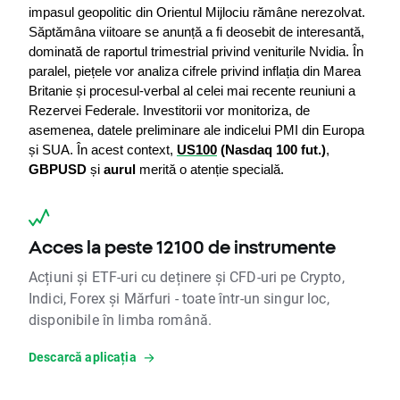
impasul geopolitic din Orientul Mijlociu rămâne nerezolvat. 
Săptămâna viitoare se anunță a fi deosebit de interesantă, 
dominată de raportul trimestrial privind veniturile Nvidia. În 
paralel, piețele vor analiza cifrele privind inflația din Marea 
Britanie și procesul-verbal al celei mai recente reuniuni a 
Rezervei Federale. Investitorii vor monitoriza, de 
asemenea, datele preliminare ale indicelui PMI din Europa 
și SUA. În acest context, 
US100
 (Nasdaq 100 fut.)
, 
GBPUSD
 și 
aurul
 merită o atenție specială.
Acces la peste 12100 de instrumente
Acțiuni și ETF-uri cu deținere și CFD-uri pe Crypto,
Indici, Forex și Mărfuri - toate într-un singur loc,
disponibile în limba română.
Descarcă aplicația