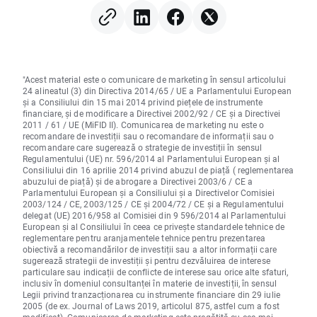
"Acest material este o comunicare de marketing în sensul articolului
24 alineatul (3) din Directiva 2014/65 / UE a Parlamentului European
și a Consiliului din 15 mai 2014 privind piețele de instrumente
financiare, și de modificare a Directivei 2002/92 / CE și a Directivei
2011 / 61 / UE (MiFID II). Comunicarea de marketing nu este o
recomandare de investiții sau o recomandare de informații sau o
recomandare care sugerează o strategie de investiții în sensul
Regulamentului (UE) nr. 596/2014 al Parlamentului European și al
Consiliului din 16 aprilie 2014 privind abuzul de piață ( reglementarea
abuzului de piață) și de abrogare a Directivei 2003/6 / CE a
Parlamentului European și a Consiliului și a Directivelor Comisiei
2003/124 / CE, 2003/125 / CE și 2004/72 / CE și a Regulamentului
delegat (UE) 2016/958 al Comisiei din 9 596/2014 al Parlamentului
European și al Consiliului în ceea ce privește standardele tehnice de
reglementare pentru aranjamentele tehnice pentru prezentarea
obiectivă a recomandărilor de investiții sau a altor informații care
sugerează strategii de investiții și pentru dezvăluirea de interese
particulare sau indicații de conflicte de interese sau orice alte sfaturi,
inclusiv în domeniul consultanței în materie de investiții, în sensul
Legii privind tranzacționarea cu instrumente financiare din 29 iulie
2005 (de ex. Journal of Laws 2019, articolul 875, astfel cum a fost