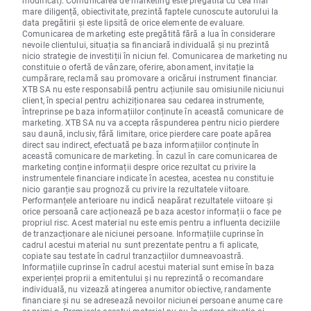
modificat). Comunicarea de marketing este pregătită cu cea mai
mare diligență, obiectivitate, prezintă faptele cunoscute autorului la
data pregătirii și este lipsită de orice elemente de evaluare.
Comunicarea de marketing este pregătită fără a lua în considerare
nevoile clientului, situația sa financiară individuală și nu prezintă
nicio strategie de investiții în niciun fel. Comunicarea de marketing nu
constituie o ofertă de vânzare, oferire, abonament, invitație la
cumpărare, reclamă sau promovare a oricărui instrument financiar.
XTB SA nu este responsabilă pentru acțiunile sau omisiunile niciunui
client, în special pentru achiziționarea sau cedarea instrumente,
întreprinse pe baza informațiilor conținute în această comunicare de
marketing. XTB SA nu va accepta răspunderea pentru nicio pierdere
sau daună, inclusiv, fără limitare, orice pierdere care poate apărea
direct sau indirect, efectuată pe baza informațiilor conținute în
această comunicare de marketing. În cazul în care comunicarea de
marketing conține informații despre orice rezultat cu privire la
instrumentele financiare indicate în acestea, acestea nu constituie
nicio garanție sau prognoză cu privire la rezultatele viitoare.
Performanțele anterioare nu indică neapărat rezultatele viitoare și
orice persoană care acționează pe baza acestor informații o face pe
propriul risc. Acest material nu este emis pentru a influenta deciziile
de tranzacționare ale niciunei persoane. Informațiile cuprinse în
cadrul acestui material nu sunt prezentate pentru a fi aplicate,
copiate sau testate în cadrul tranzacțiilor dumneavoastră.
Informațiile cuprinse în cadrul acestui material sunt emise în baza
experienței proprii a emitentului și nu reprezintă o recomandare
individuală, nu vizează atingerea anumitor obiective, randamente
financiare și nu se adresează nevoilor niciunei persoane anume care