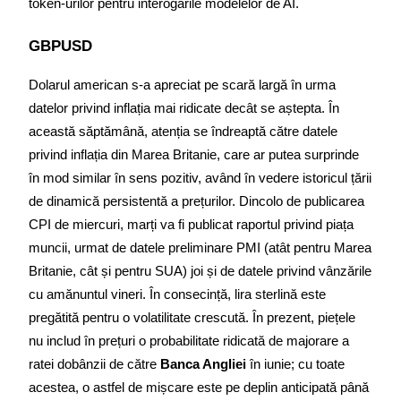
token-urilor pentru interogările modelelor de AI.
GBPUSD
Dolarul american s-a apreciat pe scară largă în urma 
datelor privind inflația mai ridicate decât se aștepta. În 
această săptămână, atenția se îndreaptă către datele 
privind inflația din Marea Britanie, care ar putea surprinde 
în mod similar în sens pozitiv, având în vedere istoricul țării 
de dinamică persistentă a prețurilor. Dincolo de publicarea 
CPI de miercuri, marți va fi publicat raportul privind piața 
muncii, urmat de datele preliminare PMI (atât pentru Marea 
Britanie, cât și pentru SUA) joi și de datele privind vânzările 
cu amănuntul vineri. În consecință, lira sterlină este 
pregătită pentru o volatilitate crescută. În prezent, piețele 
nu includ în prețuri o probabilitate ridicată de majorare a 
ratei dobânzii de către 
Banca Angliei
 în iunie; cu toate 
acestea, o astfel de mișcare este pe deplin anticipată până 