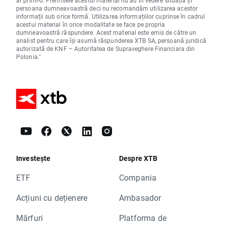
ar primi-o. Premisele acestui material nu au în vedere situația și
persoana dumneavoastră deci nu recomandăm utilizarea acestor
informații sub orice formă. Utilizarea informațiilor cuprinse în cadrul
acestui material în orice modalitate se face pe propria
dumneavoastră răspundere. Acest material este emis de către un
analist pentru care își asumă răspunderea XTB SA, persoană juridică
autorizată de KNF – Autoritatea de Supraveghere Financiara din
Polonia."
Investește
Despre XTB
ETF
Compania
Acțiuni cu dețienere
Ambasador
Mărfuri
Platforma de