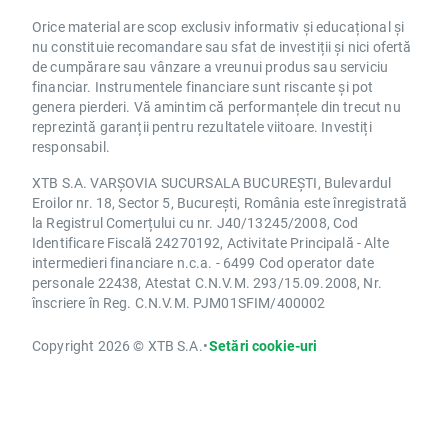
Orice material are scop exclusiv informativ și educațional și
nu constituie recomandare sau sfat de investiții și nici ofertă
de cumpărare sau vânzare a vreunui produs sau serviciu
financiar. Instrumentele financiare sunt riscante și pot
genera pierderi. Vă amintim că performanțele din trecut nu
reprezintă garanții pentru rezultatele viitoare. Investiți
responsabil.
XTB S.A. VARȘOVIA SUCURSALA BUCUREȘTI, Bulevardul
Eroilor nr. 18, Sector 5, București, România este înregistrată
la Registrul Comerțului cu nr. J40/13245/2008, Cod
Identificare Fiscală 24270192, Activitate Principală - Alte
intermedieri financiare n.c.a. - 6499 Cod operator date
personale 22438, Atestat C.N.V.M. 293/15.09.2008, Nr.
înscriere în Reg. C.N.V.M. PJM01SFIM/400002
Copyright 2026 © XTB S.A.
•
Setări cookie-uri