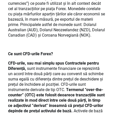
currencies”) ce poate fi utilizat și în alt context decât
cel al tranzacțiilor pe piața Forex. Monedele corelate
cu piața mărfurilor aparțin țărilor ale căror economii se
bazează, în mare măsură, pe exportul de materii
prime. Principalele astfel de monede sunt: Dolarul
Australian (AUD), Dolarul Neozeelandez (NZD), Dolarul
Canadian (CAD) și Coroana Norvegiană (NOK).
Ce sunt CFD-urile Forex?
CFD-urile, sau mai simplu spus Contractele pentru
Diferență,
sunt instrumente financiare ce reprezintă
un acord între două părți care au convenit să schimbe
suma egală cu diferența dintre prețul de deschidere și
prețul de închidere al poziției. CFD-urile sunt
instrumente derivate de tip OTC.
Termenul “over-the-
counter” (OTC) este folosit deoarece tranzacțiile sunt
realizate în mod direct între cele două părți, în timp
ce adjectivul ”derivat” înseamnă că prețul CFD-urilor
depinde de prețul activului de bază.
Activele de bază