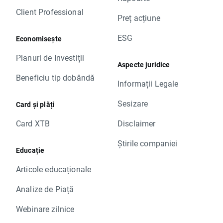
Client Professional
Preț acțiune
ESG
Economisește
Planuri de Investiții
Aspecte juridice
Beneficiu tip dobândă
Informații Legale
Sesizare
Card și plăți
Card XTB
Disclaimer
Știrile companiei
Educație
Articole educaționale
Analize de Piață
Webinare zilnice