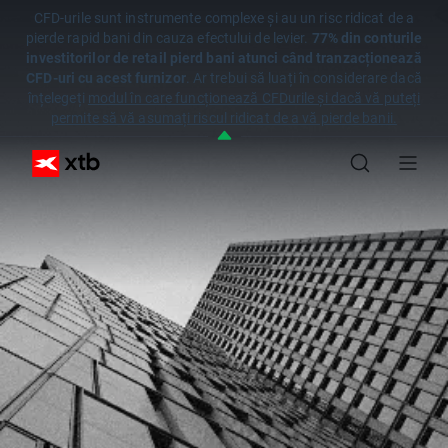
CFD-urile sunt instrumente complexe și au un risc ridicat de a
pierde rapid bani din cauza efectului de levier.
77% din conturile
investitorilor de retail pierd bani atunci când tranzacționează
CFD-uri cu acest furnizor
. Ar trebui să luați în considerare dacă
înțelegeți
modul în care funcționează CFDurile și dacă vă puteți
permite să vă asumați riscul ridicat de a vă pierde banii.