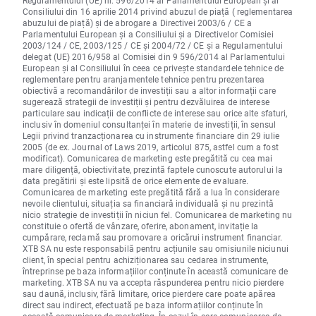
Regulamentului (UE) nr. 596/2014 al Parlamentului European și al
Consiliului din 16 aprilie 2014 privind abuzul de piață ( reglementarea
abuzului de piață) și de abrogare a Directivei 2003/6 / CE a
Parlamentului European și a Consiliului și a Directivelor Comisiei
2003/124 / CE, 2003/125 / CE și 2004/72 / CE și a Regulamentului
delegat (UE) 2016/958 al Comisiei din 9 596/2014 al Parlamentului
European și al Consiliului în ceea ce privește standardele tehnice de
reglementare pentru aranjamentele tehnice pentru prezentarea
obiectivă a recomandărilor de investiții sau a altor informații care
sugerează strategii de investiții și pentru dezvăluirea de interese
particulare sau indicații de conflicte de interese sau orice alte sfaturi,
inclusiv în domeniul consultanței în materie de investiții, în sensul
Legii privind tranzacționarea cu instrumente financiare din 29 iulie
2005 (de ex. Journal of Laws 2019, articolul 875, astfel cum a fost
modificat). Comunicarea de marketing este pregătită cu cea mai
mare diligență, obiectivitate, prezintă faptele cunoscute autorului la
data pregătirii și este lipsită de orice elemente de evaluare.
Comunicarea de marketing este pregătită fără a lua în considerare
nevoile clientului, situația sa financiară individuală și nu prezintă
nicio strategie de investiții în niciun fel. Comunicarea de marketing nu
constituie o ofertă de vânzare, oferire, abonament, invitație la
cumpărare, reclamă sau promovare a oricărui instrument financiar.
XTB SA nu este responsabilă pentru acțiunile sau omisiunile niciunui
client, în special pentru achiziționarea sau cedarea instrumente,
întreprinse pe baza informațiilor conținute în această comunicare de
marketing. XTB SA nu va accepta răspunderea pentru nicio pierdere
sau daună, inclusiv, fără limitare, orice pierdere care poate apărea
direct sau indirect, efectuată pe baza informațiilor conținute în