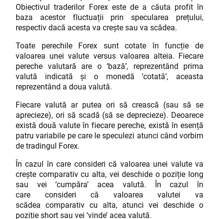
Obiectivul traderilor Forex este de a căuta profit în
baza acestor fluctuații prin specularea prețului,
respectiv dacă acesta va crește sau va scădea.
Toate perechile Forex sunt cotate în funcție de
valoarea unei valute versus valoarea alteia. Fiecare
pereche valutară are o ‘bază’, reprezentând prima
valută indicată și o monedă ‘cotată’, aceasta
reprezentând a doua valută.
Fiecare valută ar putea ori să crească (sau să se
aprecieze), ori să scadă (să se deprecieze). Deoarece
există două valute în fiecare pereche, există în esență
patru variabile pe care le speculezi atunci când vorbim
de tradingul Forex.
În cazul în care consideri că valoarea unei valute va
crește comparativ cu alta, vei deschide o poziție long
sau vei ‘cumpăra’ acea valută. În cazul în
care consideri că valoarea valutei va
scădea comparativ cu alta, atunci vei deschide o
poziție short sau vei ‘vinde’ acea valută.