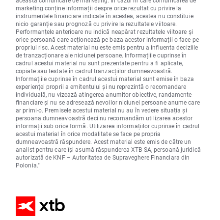
această comunicare de marketing. În cazul în care comunicarea de
marketing conține informații despre orice rezultat cu privire la
instrumentele financiare indicate în acestea, acestea nu constituie
nicio garanție sau prognoză cu privire la rezultatele viitoare.
Performanțele anterioare nu indică neapărat rezultatele viitoare și
orice persoană care acționează pe baza acestor informații o face pe
propriul risc. Acest material nu este emis pentru a influenta deciziile
de tranzacționare ale niciunei persoane. Informațiile cuprinse în
cadrul acestui material nu sunt prezentate pentru a fi aplicate,
copiate sau testate în cadrul tranzacțiilor dumneavoastră.
Informațiile cuprinse în cadrul acestui material sunt emise în baza
experienței proprii a emitentului și nu reprezintă o recomandare
individuală, nu vizează atingerea anumitor obiective, randamente
financiare și nu se adresează nevoilor niciunei persoane anume care
ar primi-o. Premisele acestui material nu au în vedere situația și
persoana dumneavoastră deci nu recomandăm utilizarea acestor
informații sub orice formă. Utilizarea informațiilor cuprinse în cadrul
acestui material în orice modalitate se face pe propria
dumneavoastră răspundere. Acest material este emis de către un
analist pentru care își asumă răspunderea XTB SA, persoană juridică
autorizată de KNF – Autoritatea de Supraveghere Financiara din
Polonia."