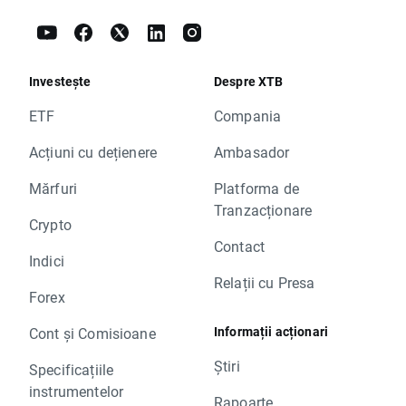
Investește
Despre XTB
ETF
Compania
Acțiuni cu dețienere
Ambasador
Mărfuri
Platforma de
Tranzacționare
Crypto
Contact
Indici
Relații cu Presa
Forex
Informații acționari
Cont și Comisioane
Știri
Specificațiile
instrumentelor
Rapoarte