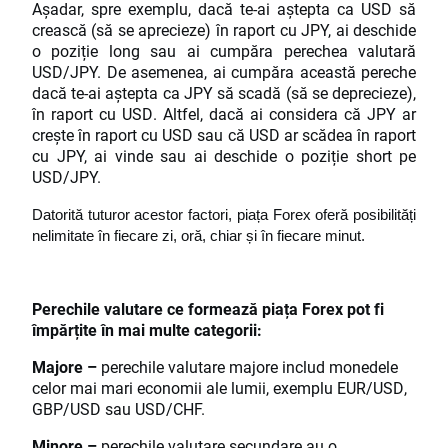
Așadar, spre exemplu, dacă te-ai aștepta ca USD să
crească (să se aprecieze) în raport cu JPY, ai deschide
o poziție long sau ai cumpăra perechea valutară
USD/JPY. De asemenea, ai cumpăra această pereche
dacă te-ai aștepta ca JPY să scadă (să se deprecieze),
în raport cu USD. Altfel, dacă ai considera că JPY ar
crește în raport cu USD sau că USD ar scădea în raport
cu JPY, ai vinde sau ai deschide o poziție short pe
USD/JPY.
Datorită tuturor acestor factori, piața Forex oferă posibilități
nelimitate în fiecare zi, oră, chiar și în fiecare minut.
Perechile valutare ce formează piața Forex pot fi
împărțite în mai multe categorii:
Majore –
perechile valutare majore includ monedele
celor mai mari economii ale lumii, exemplu EUR/USD,
GBP/USD sau USD/CHF.
Minore –
perechile valutare secundare au o