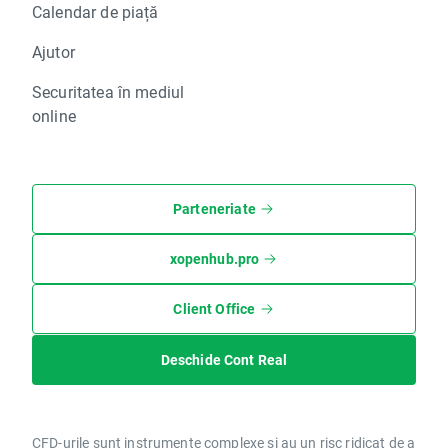
Calendar de piață
Ajutor
Securitatea în mediul
online
Parteneriate
xopenhub.pro
Client Office
Deschide Cont Real
CFD-urile sunt instrumente complexe și au un risc ridicat de a