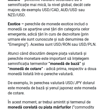
semnificație mai mică, la nivel global, decât cele
majore, de exemplu USD/CAD, AUD/USD sau
NZD/USD.
Exotice –
perechile de monede exotice includ o
monedă ce aparține unei țări din categoria celor
emergente, adică țări în curs de dezvoltare (prin
urmare ele sunt cunoscute și sub denumirea de
”Emerging”). Acestea sunt USD/RON sau USD/PLN.
Atunci când discutăm despre piața valutară și
perechile monetare este important să înțelegem
semnificația termenilor
”monedă de bază”
și
”monedă de cotare”
- adică prima, respectiv a doua
monedă listată într-o pereche valutară.
De exemplu, în perechea valutară USD/JPY dolarul
este moneda de bază și yenul japonez este moneda
de cotare.
În acest moment, ar trebui amintit și termenul de
monedă corelată cu piața mărfurilor
(”commodity