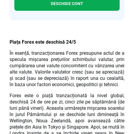
DESCHIDE CONT
Piața Forex este deschisă 24/5
În esență, tranzacționarea Forex presupune actul de a
specula mișcarea prețurilor schimbului valutar, prin
cumpărarea unei valute concomitent cu vânzarea unei
alte valute. Valorile valutelor cresc (sau se apreciază)
și scad (sau se depreciază) în raport una cu cealaltă,
în baza unor factori economici, geopolitici și tehnici.
Forex este o piață tranzacționată la nivel global,
deschisă 24 de ore pe zi, cinci zile pe săptămână (de
luni până vineri). Aceasta urmărește mișcarea soarelui
în jurul Pământului și se deschide luni dimineață în
Wellington, Noua Zeelandă, apoi avansează către
piețele din Asia în Tokyo și Singapore. Apoi, se mută în
Londra înainte de a se închide vineri seara în New