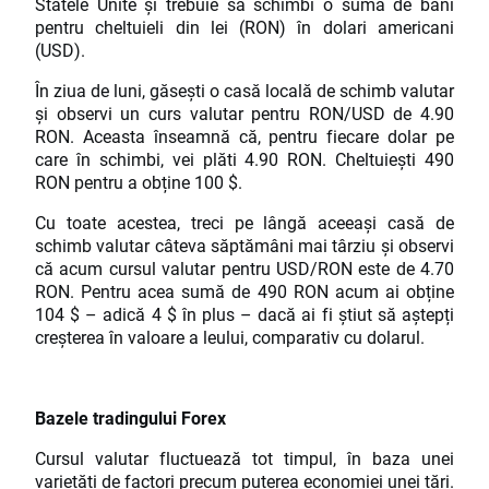
Statele Unite și trebuie să schimbi o sumă de bani
pentru cheltuieli din lei (RON) în dolari americani
(USD).
În ziua de luni, găsești o casă locală de schimb valutar
și observi un curs valutar pentru RON/USD de 4.90
RON. Aceasta înseamnă că, pentru fiecare dolar pe
care în schimbi, vei plăti 4.90 RON. Cheltuiești 490
RON pentru a obține 100 $.
Cu toate acestea, treci pe lângă aceeași casă de
schimb valutar câteva săptămâni mai târziu și observi
că acum cursul valutar pentru USD/RON este de 4.70
RON. Pentru acea sumă de 490 RON acum ai obține
104 $ – adică 4 $ în plus – dacă ai fi știut să aștepți
creșterea în valoare a leului, comparativ cu dolarul.
Bazele tradingului Forex
Cursul valutar fluctuează tot timpul, în baza unei
varietăți de factori precum puterea economiei unei țări.