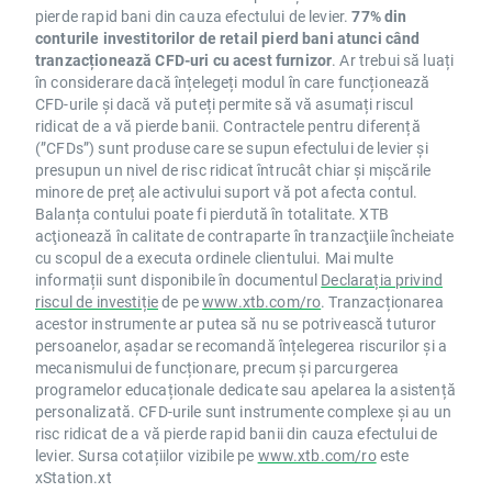
pierde rapid bani din cauza efectului de levier.
77% din
conturile investitorilor de retail pierd bani atunci când
tranzacționează CFD-uri cu acest furnizor
. Ar trebui să luați
în considerare dacă înțelegeți modul în care funcționează
CFD-urile și dacă vă puteți permite să vă asumați riscul
ridicat de a vă pierde banii. Contractele pentru diferență
(”CFDs”) sunt produse care se supun efectului de levier și
presupun un nivel de risc ridicat întrucât chiar și mișcările
minore de preț ale activului suport vă pot afecta contul.
Balanța contului poate fi pierdută în totalitate. XTB
acţionează în calitate de contraparte în tranzacţiile încheiate
cu scopul de a executa ordinele clientului. Mai multe
informații sunt disponibile în documentul
Declarația privind
riscul de investiție
de pe
www.xtb.com/ro
. Tranzacționarea
acestor instrumente ar putea să nu se potrivească tuturor
persoanelor, așadar se recomandă înțelegerea riscurilor și a
mecanismului de funcționare, precum și parcurgerea
programelor educaționale dedicate sau apelarea la asistență
personalizată. CFD-urile sunt instrumente complexe și au un
risc ridicat de a vă pierde rapid banii din cauza efectului de
levier. Sursa cotațiilor vizibile pe
www.xtb.com/ro
este
xStation.xt