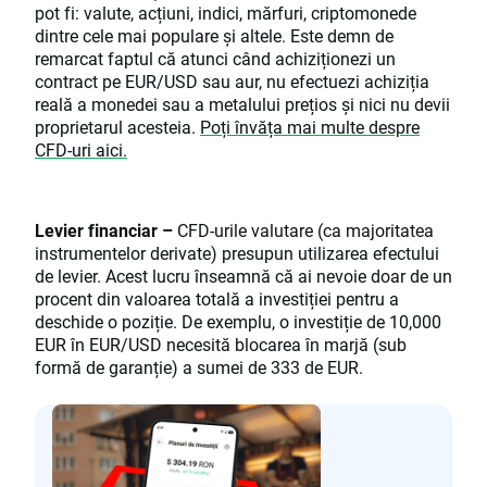
pot fi: valute, acțiuni, indici, mărfuri, criptomonede
dintre cele mai populare și altele. Este demn de
remarcat faptul că atunci când achiziționezi un
contract pe EUR/USD sau aur, nu efectuezi achiziția
reală a monedei sau a metalului prețios și nici nu devii
proprietarul acesteia.
Poți învăța mai multe despre
CFD-uri aici.
Levier financiar –
CFD-urile valutare (ca majoritatea
instrumentelor derivate) presupun utilizarea efectului
de levier. Acest lucru înseamnă că ai nevoie doar de un
procent din valoarea totală a investiției pentru a
deschide o poziție. De exemplu, o investiție de 10,000
EUR în EUR/USD necesită blocarea în marjă (sub
formă de garanție) a sumei de 333 de EUR.