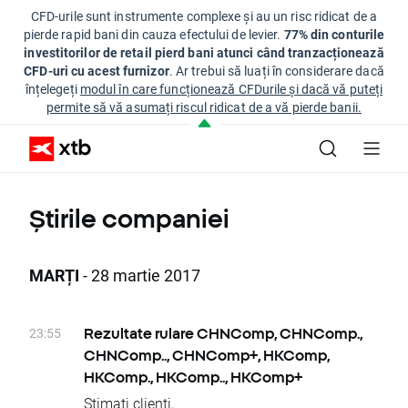
CFD-urile sunt instrumente complexe și au un risc ridicat de a
pierde rapid bani din cauza efectului de levier.
77% din conturile
investitorilor de retail pierd bani atunci când tranzacționează
CFD-uri cu acest furnizor
. Ar trebui să luați în considerare dacă
înțelegeți
modul în care funcționează CFDurile și dacă vă puteți
permite să vă asumați riscul ridicat de a vă pierde banii.
Știrile companiei
MARȚI
- 28 martie 2017
23:55
Rezultate rulare CHNComp, CHNComp.,
CHNComp.., CHNComp+, HKComp,
HKComp., HKComp.., HKComp+
Stimați clienți,