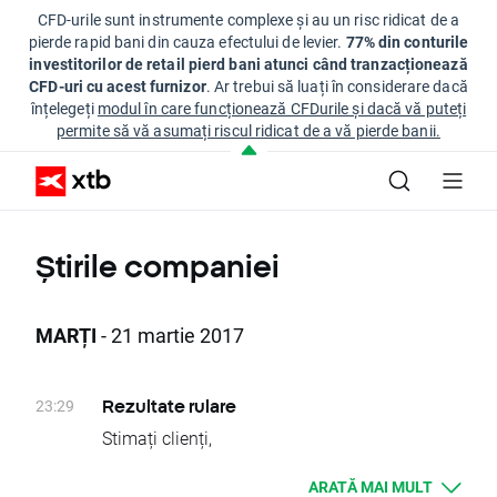
CFD-urile sunt instrumente complexe și au un risc ridicat de a
pierde rapid bani din cauza efectului de levier.
77% din conturile
investitorilor de retail pierd bani atunci când tranzacționează
CFD-uri cu acest furnizor
. Ar trebui să luați în considerare dacă
înțelegeți
modul în care funcționează CFDurile și dacă vă puteți
permite să vă asumați riscul ridicat de a vă pierde banii.
Știrile companiei
MARȚI
- 21 martie 2017
23:29
Rezultate rulare
Stimați clienți,
Astăzi a avut loc modificarea scadenţei
ARATĂ MAI MULT
pentru instrumentele INDIA50, INDIA50+,