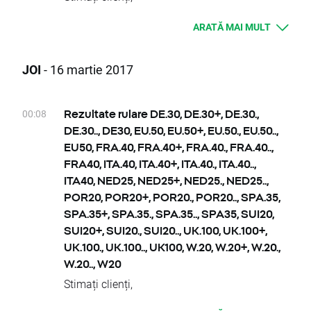
aceste instrumente în apropierea prețului
contactați.
Vă rugăm să aveți în vedere evenimentele din
curent sunt rugați să le ajusteze, luând în
XTB
ARATĂ MAI MULT
următoarea săptămână ce pot afecta
considerare modificările în valoarea de bază.
tranzacționarea:
Ordinele vor fi executate conform procedurii
Rulări:​
JOI
- 16 martie 2017
normale.
Marți 21.03 – INDIA50, INDIA50., INDIA50..,
Pentru a verifica datele rulărilor, vă rugăm să
INDIA50+
accesați
Tabelul de rulări.
Joi 23.03 - NATGAS, NATGAS., NATGAS..,
00:08
Rezultate rulare DE.30, DE.30+, DE.30.,
Pentru orice întrebări, vă rugăm să nu ezitați
NATGAS+, OIL, OILs, OILs., OILs.., OILs+
DE.30.., DE30, EU.50, EU.50+, EU.50., EU.50..,
să ne contactați.
Datorită sărbătorilor naționale,
EU50, FRA.40, FRA.40+, FRA.40., FRA.40..,
XTB
tranzacționarea pe următoarele instrumente
FRA40, ITA.40, ITA.40+, ITA.40., ITA.40..,
va fi anulată:
ITA40, NED25, NED25+, NED25., NED25..,
Luni 20.03 - MEXComp, MEXCOMP.,
POR20, POR20+, POR20., POR20.., SPA.35,
MEXComp.., MEXComp+, JAP225, JAP225.,
SPA.35+, SPA.35., SPA.35.., SPA35, SUI20,
JAP225.., JAP225+
SUI20+, SUI20., SUI20.., UK.100, UK.100+,
Dividende în cash pentru Acțiuni CFD:
UK.100., UK.100.., UK100, W.20, W.20+, W.20.,
Luni 20.03
W.20.., W20
- BBY.US, CINF.US, FP.FR, STM.FR, STM.IT, ST
Stimați clienți,
X.US
Astăzi a avut loc modificarea scadenţei