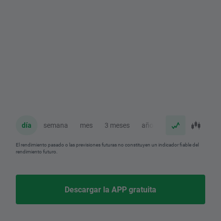
día
semana
mes
3 meses
año
El rendimiento pasado o las previsiones futuras no constituyen un indicador fiable del
rendimiento futuro.
Descargar la APP gratuita