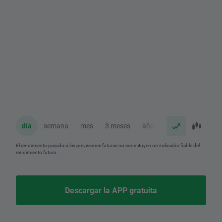
día
semana
mes
3 meses
año
El rendimiento pasado o las previsiones futuras no constituyen un indicador fiable del
rendimiento futuro.
Descargar la APP gratuita