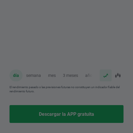
día
semana
mes
3 meses
año
El rendimiento pasado o las previsiones futuras no constituyen un indicador fiable del
rendimiento futuro.
Descargar la APP gratuita