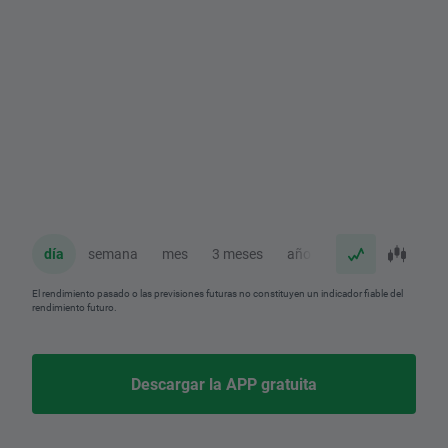
día
semana
mes
3 meses
año
El rendimiento pasado o las previsiones futuras no constituyen un indicador fiable del
rendimiento futuro.
Descargar la APP gratuita