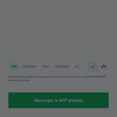
día
semana
mes
3 meses
año
El rendimiento pasado o las previsiones futuras no constituyen un indicador fiable del
rendimiento futuro.
Descargar la APP gratuita