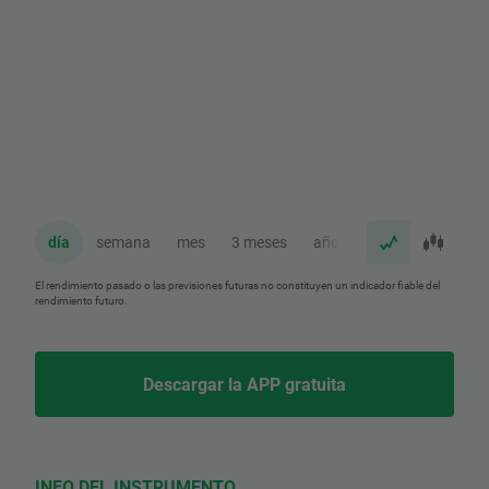
día
semana
mes
3 meses
año
El rendimiento pasado o las previsiones futuras no constituyen un indicador fiable del
rendimiento futuro.
Descargar la APP gratuita
INFO DEL INSTRUMENTO