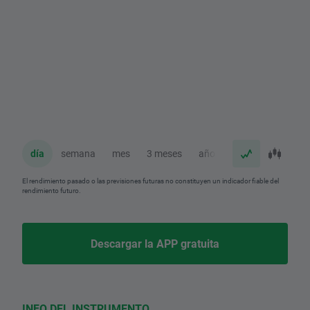
día
semana
mes
3 meses
año
El rendimiento pasado o las previsiones futuras no constituyen un indicador fiable del
rendimiento futuro.
Descargar la APP gratuita
INFO DEL INSTRUMENTO