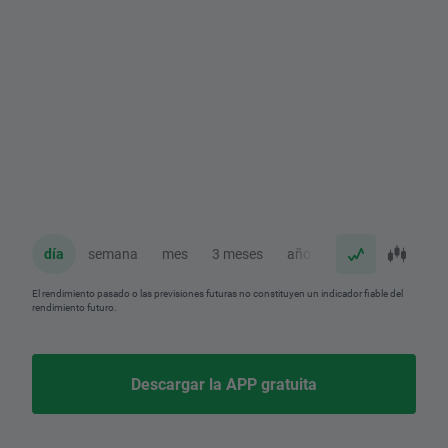
día
semana
mes
3 meses
año
El rendimiento pasado o las previsiones futuras no constituyen un indicador fiable del
rendimiento futuro.
Descargar la APP gratuita