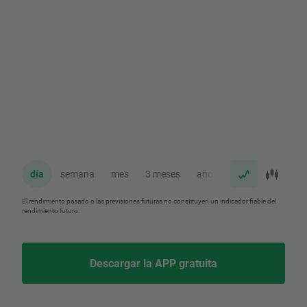
día
semana
mes
3 meses
año
El rendimiento pasado o las previsiones futuras no constituyen un indicador fiable del
rendimiento futuro.
Descargar la APP gratuita