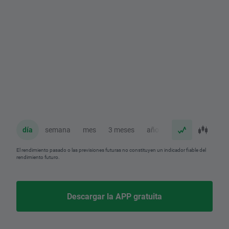
día
semana
mes
3 meses
año
El rendimiento pasado o las previsiones futuras no constituyen un indicador fiable del
rendimiento futuro.
Descargar la APP gratuita