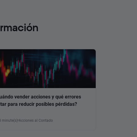
ormación
uándo vender acciones y qué errores
itar para reducir posibles pérdidas?
4 minute(s)
Acciones al Contado