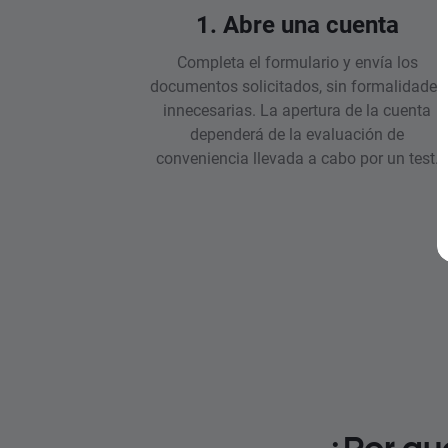
1. Abre una cuenta
Completa el formulario y envía los
documentos solicitados, sin formalidades
innecesarias. La apertura de la cuenta
dependerá de la evaluación de
conveniencia llevada a cabo por un test.
¿Por qu