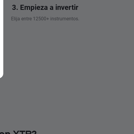
3. Empieza a invertir
Elija entre 12500+ instrumentos.
 en XTB?