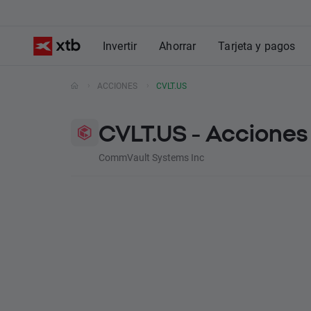
Invertir
Ahorrar
Tarjeta y pagos
ACCIONES
CVLT.US
CVLT.US - Acciones
CommVault Systems Inc