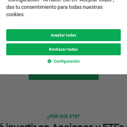
2. Realiza un depósito
das tu consentimiento para todas nuestras
cookies.
Elige el método de depósito más
conveniente para ti entre varias opciones,
inlcuyendo pagos instantáneos y
Aceptar todas
gratuitos.
Rechazar todas
Configuración
HAZTE CLIENTE
¿POR QUÉ XTB?
é invertir en Acciones y ETFs