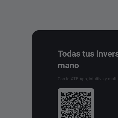
Todas tus inver
mano
Con la XTB App, intuitiva y mult