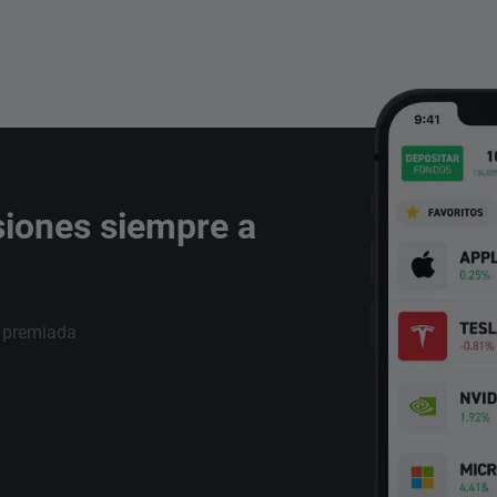
siones siempre a
i premiada