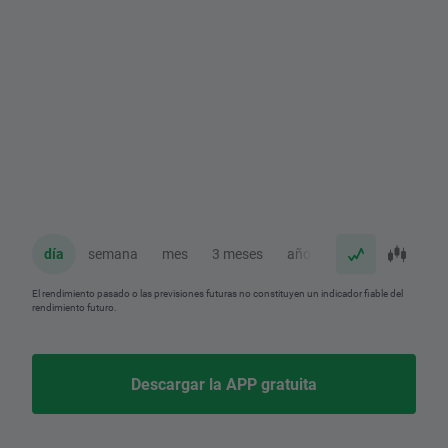
día
semana
mes
3 meses
año
El rendimiento pasado o las previsiones futuras no constituyen un indicador fiable del
rendimiento futuro.
Descargar la APP gratuita