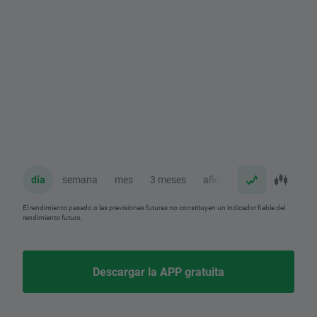
día
semana
mes
3 meses
año
El rendimiento pasado o las previsiones futuras no constituyen un indicador fiable del
rendimiento futuro.
Descargar la APP gratuita