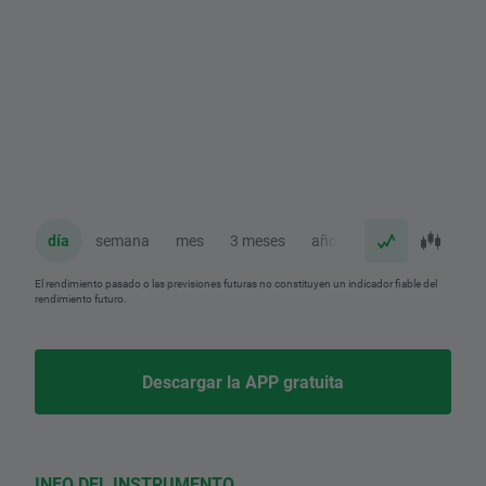
día
semana
mes
3 meses
año
El rendimiento pasado o las previsiones futuras no constituyen un indicador fiable del
rendimiento futuro.
Descargar la APP gratuita
INFO DEL INSTRUMENTO