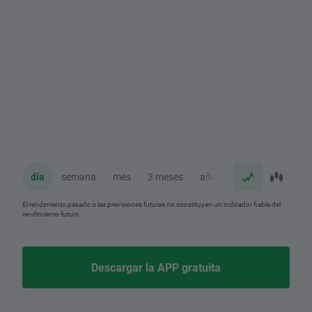
día
semana
mes
3 meses
año
El rendimiento pasado o las previsiones futuras no constituyen un indicador fiable del
rendimiento futuro.
Descargar la APP gratuita