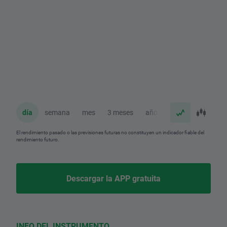
día
semana
mes
3 meses
año
El rendimiento pasado o las previsiones futuras no constituyen un indicador fiable del
rendimiento futuro.
Descargar la APP gratuita
INFO DEL INSTRUMENTO