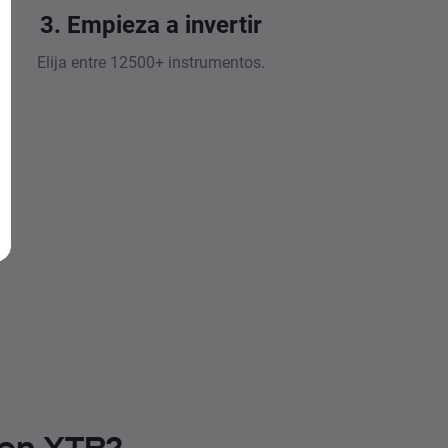
3. Empieza a invertir
Elija entre 12500+ instrumentos.
 en XTB?