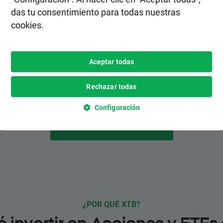
2. Realiza un depósito
das tu consentimiento para todas nuestras
cookies.
Elige el método de depósito más
conveniente para ti entre varias opciones,
inlcuyendo pagos instantáneos y
Aceptar todas
gratuitos.
Rechazar todas
Configuración
HAZTE CLIENTE
¿POR QUÉ XTB?
é invertir en Acciones y ETFs