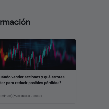
ormación
uándo vender acciones y qué errores
itar para reducir posibles pérdidas?
4 minute(s)
Acciones al Contado