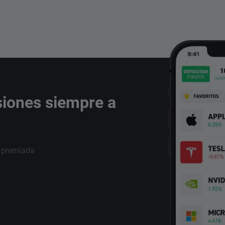
siones siempre a
i premiada