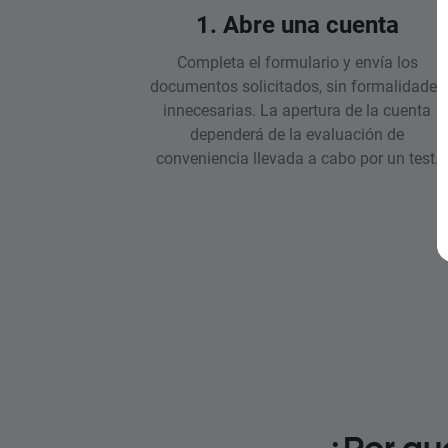
1. Abre una cuenta
Completa el formulario y envía los
documentos solicitados, sin formalidades
innecesarias. La apertura de la cuenta
dependerá de la evaluación de
conveniencia llevada a cabo por un test.
¿Por qu