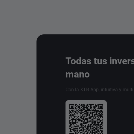
Todas tus inver
mano
Con la XTB App, intuitiva y mult