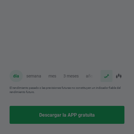
día
semana
mes
3 meses
año
El rendimiento pasado o las previsiones futuras no constituyen un indicador fiable del
rendimiento futuro.
Descargar la APP gratuita