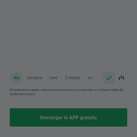
día
semana
mes
3 meses
año
El rendimiento pasado o las previsiones futuras no constituyen un indicador fiable del
rendimiento futuro.
Descargar la APP gratuita